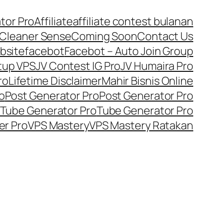
tor Pro
Affiliate
affiliate contest bulanan
Cleaner Sense
Coming Soon
Contact Us
bsite
facebot
Facebot – Auto Join Group
tup VPS
JV Contest IG Pro
JV Humaira Pro
ro
Lifetime Disclaimer
Mahir Bisnis Online
o
Post Generator Pro
Post Generator Pro
Tube Generator Pro
Tube Generator Pro
er Pro
VPS Mastery
VPS Mastery Ratakan