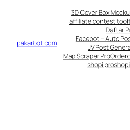
Skip
3D Cover Box Mock
to
affiliate contest tool
content
Daftar 
Facebot – Auto Po
pakarbot.com
JV Post Genera
Map Scraper Pro
Order
shopi pro
shopi