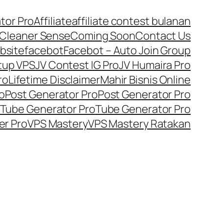
tor Pro
Affiliate
affiliate contest bulanan
Cleaner Sense
Coming Soon
Contact Us
bsite
facebot
Facebot – Auto Join Group
tup VPS
JV Contest IG Pro
JV Humaira Pro
ro
Lifetime Disclaimer
Mahir Bisnis Online
o
Post Generator Pro
Post Generator Pro
Tube Generator Pro
Tube Generator Pro
er Pro
VPS Mastery
VPS Mastery Ratakan