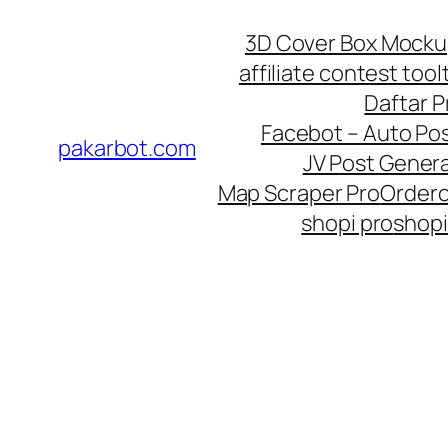
Skip
3D Cover Box Mock
to
affiliate contest tool
content
Daftar 
Facebot – Auto Po
pakarbot.com
JV Post Genera
Map Scraper Pro
Order
shopi pro
shopi