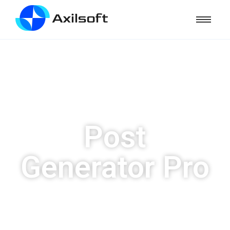
Mau ngisi konten web tapi males nulis tiap hari? Beli
ke penulis mahal?
PERKENALKAN!!
Post
Generator Pro
plugin wordpress untuk mengubah spintax menjadi
banyak postingan unik lolos copyscape
RATUSAN BAHKAN RIBUAN ARTIKEL UNIK SEKALI