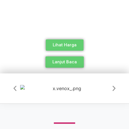
TULIS
Dominasi halaman 1 google dengan ribuan artikel
unik tanpa capek nulis berkali-kali! cukup sekali tulis
jadi banyak artikel unik.
Lihat Harga
Lanjut Baca