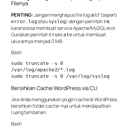
Filenya
PENTING:
Jangan menghapus file log aktif (seperti
atau
) dengan perintah
,
error.log
syslog
rm
karena bisa membuat service Apache/MySQL eror.
Gunakan perintah
untuk membuat
truncate
ukurannya menjadi 0 MB:
Bash
sudo truncate -s 0 
/var/log/apache2/*.log

Bersihkan Cache WordPress via CLI
Jika Anda menggunakan plugin cache di WordPress,
bersihkan folder cache-nya untuk mendapatkan
ruang tambahan:
Bash