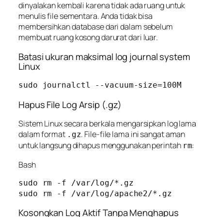
dinyalakan kembali karena tidak ada ruang untuk
menulis file sementara. Anda tidak bisa
membersihkan database dari dalam sebelum
membuat ruang kosong darurat dari luar.
Batasi ukuran maksimal log journal system
Linux
sudo journalctl --vacuum-size=100M
Hapus File Log Arsip (.gz)
Sistem Linux secara berkala mengarsipkan log lama
dalam format
. File-file lama ini sangat aman
.gz
untuk langsung dihapus menggunakan perintah
:
rm
Bash
sudo rm -f /var/log/*.gz

Kosongkan Log Aktif Tanpa Menghapus