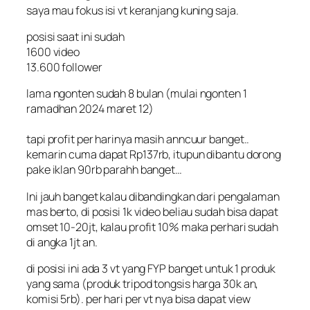
saya mau fokus isi vt keranjang kuning saja.
posisi saat ini sudah
1600 video
13.600 follower
lama ngonten sudah 8 bulan (mulai ngonten 1
ramadhan 2024 maret 12)
tapi profit per harinya masih anncuur banget..
kemarin cuma dapat Rp137rb, itupun dibantu dorong
pake iklan 90rb parahh banget…
Ini jauh banget kalau dibandingkan dari pengalaman
mas berto, di posisi 1k video beliau sudah bisa dapat
omset 10-20jt, kalau profit 10% maka perhari sudah
di angka 1jt an.
di posisi ini ada 3 vt yang FYP banget untuk 1 produk
yang sama (produk tripod tongsis harga 30k an,
komisi 5rb). per hari per vt nya bisa dapat view