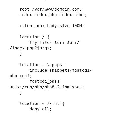
    root /var/www/domain.com;

    index index.php index.html;

    client_max_body_size 100M;

    location / {

        try_files $uri $uri/ 
/index.php?$args;

    }

    location ~ \.php$ {

        include snippets/fastcgi-
php.conf;

        fastcgi_pass 
unix:/run/php/php8.2-fpm.sock;

    }

    location ~ /\.ht {

        deny all;
