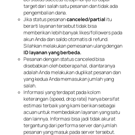
target dari salah satu pesanan dan tidak ada
pengembalian dana.
Jika status pesanan
canceled/partial
itu
berarti layanan tersebut tidak bisa
memberikan lebih banyak likes/followers pada
akun Anda dan saldo otomatis di refund.
Silahkan melakukan pemesanan ulang dengan
ID layanan yang berbeda.
Pesanan dengan status canceled bisa
disebabkan oleh beberapa hal, diantaranya
adalah Anda melakukan duplikat pesanan dan
yang kedua Anda memasukan jumlah yang
salah.
Informasi yang terdapat pada kolom
keterangan (speed, drop rate) hanya bersifat
estimasi terbaik yang kami berikan sebagai
acuan untuk membedakan layanan yang satu
dan lainnya. Informasi bisa jadi tidak akurat
tergantung dari performa server dan jumlah
pesanan yang masuk pada server tersebut.