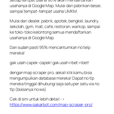
usahanya di Google Map. Mulai dari pabrikan besar,
sampai tempat-tempat usaha UMKM.
Mulai dari dealer, pabrik, apotek, bengkel, laundry,
sekolah, gym, mall, cafe, restoran, warkop, sampai
ke toko-toko kelontong semua mendaftarkan
usahanya di Google Map.
Dan sudah pasti 95% mencantumkan no telp
mereka!
gak usah capek-capek! gak usah ribet-ribet!
dengan map scraper pro, sekali klik kamu bisa
mengumpulkan database mereka! Dapat no tlp
mereka tinggal dihubungi saja satu per satu via no
tlp (biasanya no wa)
Cek di sini untuk lebih detail ->
https://www.pakarbot.com/map-scraper-pro/