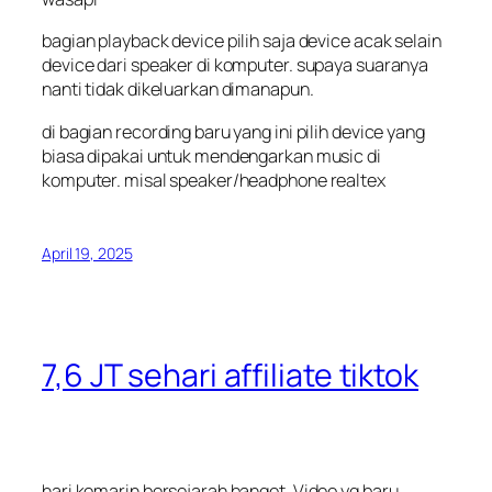
bagian playback device pilih saja device acak selain
device dari speaker di komputer. supaya suaranya
nanti tidak dikeluarkan dimanapun.
di bagian recording baru yang ini pilih device yang
biasa dipakai untuk mendengarkan music di
komputer. misal speaker/headphone realtex
April 19, 2025
7,6 JT sehari affiliate tiktok
hari kemarin bersejarah banget. Video yg baru