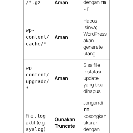
dengan
Aman
rm
/*.gz
.
-f
Hapus
isinya;
wp-
WordPress
Aman
content/
akan
cache/*
generate
ulang.
Sisa file
wp-
instalasi
content/
Aman
update
upgrade/
yang bisa
*
dihapus.
Jangan di-
,
rm
File
kosongkan
.log
Gunakan
aktif (e.g.
ukuran
Truncate
)
dengan
syslog