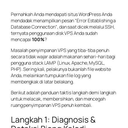
Pernahkah Anda mendapati situs WordPress Anda
mendadak menampilkan pesan
“Error Establishing a
Database Connection”
, dan saat dicek melalui SSH,
ternyata penggunaan disk VPS Anda sudah
mencapai
100%
?
Masalah penyimpanan VPS yang tiba-tiba penuh
secara tidak wajar adalah makanan sehari-hari bagi
pengguna
stack
LAMP (Linux, Apache, MySQL,
PHP). Sering kali, pelakunya bukanlah file website
Anda, melainkan tumpukan file log yang
membengkak di latar belakang.
Berikut adalah panduan taktis langkah demi langkah
untuk melacak, membersihkan, dan mencegah
ruang penyimpanan VPS penuh kembali.
Langkah 1: Diagnosis &