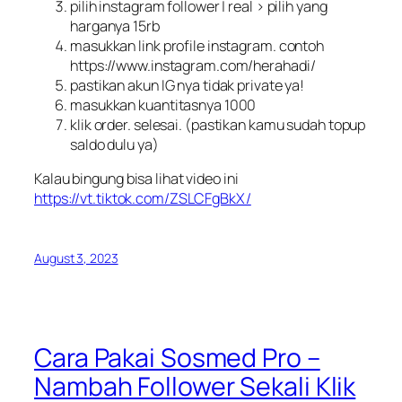
pilih instagram follower | real > pilih yang
harganya 15rb
masukkan link profile instagram. contoh
https://www.instagram.com/herahadi/
pastikan akun IG nya tidak private ya!
masukkan kuantitasnya 1000
klik order. selesai. (pastikan kamu sudah topup
saldo dulu ya)
Kalau bingung bisa lihat video ini
https://vt.tiktok.com/ZSLCFgBkX/
August 3, 2023
Cara Pakai Sosmed Pro –
Nambah Follower Sekali Klik