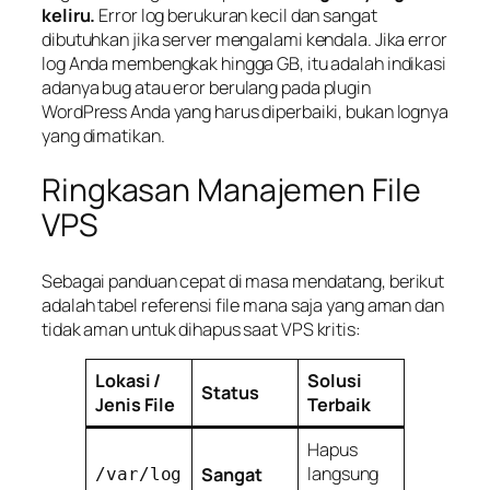
keliru.
Error log berukuran kecil dan sangat
dibutuhkan jika server mengalami kendala. Jika error
log Anda membengkak hingga GB, itu adalah indikasi
adanya
bug
atau eror berulang pada plugin
WordPress Anda yang harus diperbaiki, bukan lognya
yang dimatikan.
Ringkasan Manajemen File
VPS
Sebagai panduan cepat di masa mendatang, berikut
adalah tabel referensi file mana saja yang aman dan
tidak aman untuk dihapus saat VPS kritis:
Lokasi /
Solusi
Status
Jenis File
Terbaik
Hapus
langsung
Sangat
/var/log