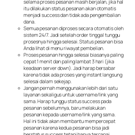
selama proses pesanan masih berjalan, jika hal
itu dilakukan status pesanan akan otomatis
menjadi success dan tidak ada pengembalian
dana.
Semua pesanan diproses secara otomatis oleh
sistem 24/7. Jadi setelah order tinggal tunggu
prosesnya hingga selesai. Status pesanan bisa
Anda lihat di menu riwayat pembelian.
Proses pesanan hingga selesai biasanya paling
cepat 1 menit dan paling lambat 3 hari (jika
keadaan server down). Jadi harap bersabar
karena tidak ada proses yang instant langsung
selesai dalam sekejap.
Jangan pernah menggunakan lebih dari satu
layanan sekaligus untuk username/link yang
sama. Harap tunggu status success pada
pesanan sebelumnya, baru melakukan
pesanan kepada username/link yang sama.
Hal ini tidak akan membantu mempercepat
pesanan karena kedua pesanan bisa jadi
berstatus success tetapi hanya tercapai