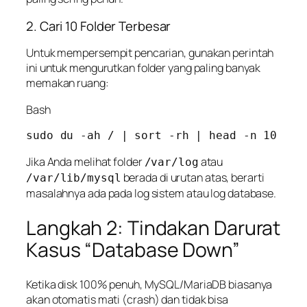
2. Cari 10 Folder Terbesar
Untuk mempersempit pencarian, gunakan perintah
ini untuk mengurutkan folder yang paling banyak
memakan ruang:
Bash
Jika Anda melihat folder
atau
/var/log
berada di urutan atas, berarti
/var/lib/mysql
masalahnya ada pada log sistem atau log database.
Langkah 2: Tindakan Darurat
Kasus “Database Down”
Ketika disk 100% penuh, MySQL/MariaDB biasanya
akan otomatis mati (
crash
) dan tidak bisa