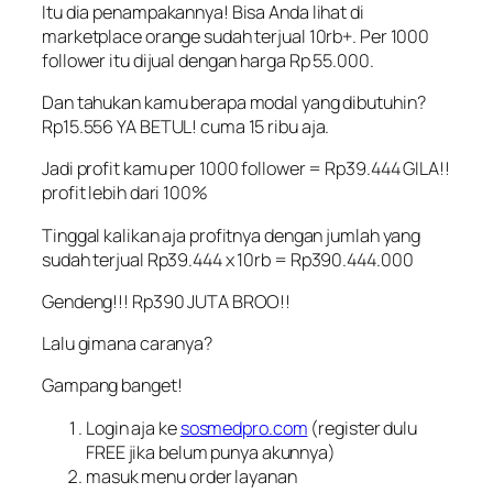
Itu dia penampakannya! Bisa Anda lihat di
marketplace orange sudah terjual 10rb+. Per 1000
follower itu dijual dengan harga Rp 55.000.
Dan tahukan kamu berapa modal yang dibutuhin?
Rp15.556 YA BETUL! cuma 15 ribu aja.
Jadi profit kamu per 1000 follower = Rp39.444 GILA!!
profit lebih dari 100%
Tinggal kalikan aja profitnya dengan jumlah yang
sudah terjual Rp39.444 x 10rb = Rp390.444.000
Gendeng!!! Rp390 JUTA BROO!!
Lalu gimana caranya?
Gampang banget!
Login aja ke
sosmedpro.com
(register dulu
FREE jika belum punya akunnya)
masuk menu order layanan