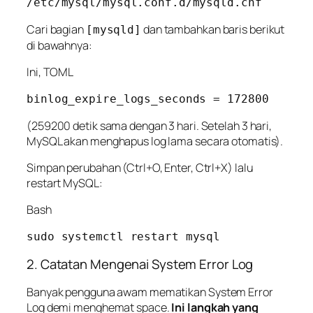
Cari bagian
dan tambahkan baris berikut
[mysqld]
di bawahnya:
Ini, TOML
(259200 detik sama dengan 3 hari. Setelah 3 hari,
MySQL akan menghapus log lama secara otomatis).
Simpan perubahan (Ctrl+O, Enter, Ctrl+X) lalu
restart MySQL:
Bash
2. Catatan Mengenai System Error Log
Banyak pengguna awam mematikan
System Error
Log
demi menghemat space.
Ini langkah yang