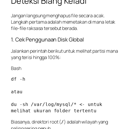
Deteksi Biang Keladi
Jangan langsung menghapus file secara acak.
Langkah pertama adalah memetakan di mana letak
file-file raksasa tersebut berada.
1. Cek Penggunaan Disk Global
Jalankan perintah berikut untuk melihat partisi mana
yang terisi hingga 100%:
Bash
df -h

atau 

du -sh /var/log/mysql/* <- untuk 
melihat ukuran folder tertentu
Biasanya, direktori root (
) adalah wilayah yang
/
paling sering penuh.