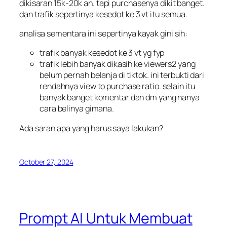
dikisaran 15k-20k an. tapi purchasenya dikit banget.
dan trafik sepertinya kesedot ke 3 vt itu semua.
analisa sementara ini sepertinya kayak gini sih:
trafik banyak kesedot ke 3 vt yg fyp
trafik lebih banyak dikasih ke viewers2 yang
belum pernah belanja di tiktok. ini terbukti dari
rendahnya view to purchase ratio. selain itu
banyak banget komentar dan dm yang nanya
cara belinya gimana.
Ada saran apa yang harus saya lakukan?
October 27, 2024
Prompt AI Untuk Membuat