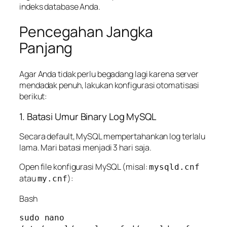
indeks database Anda.
Pencegahan Jangka
Panjang
Agar Anda tidak perlu begadang lagi karena server
mendadak penuh, lakukan konfigurasi otomatisasi
berikut:
1. Batasi Umur Binary Log MySQL
Secara default, MySQL mempertahankan log terlalu
lama. Mari batasi menjadi 3 hari saja.
Open file konfigurasi MySQL (misal:
mysqld.cnf
atau
):
my.cnf
Bash
sudo nano 