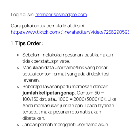
Login di sini
member.sosmedpro.com
Cara pakai untuk pemula lihat di sini
https://www.tiktok.com/@herahadi.an/video/72562905
1.
Tips Order:
Sebelum melakukan pesanan, pastikan akun
tidak berstatus private.
Masukkan data username/link yang benar
sesuai contoh format yang ada di deskripsi
layanan.
Beberapa layanan perlu memesan dengan
jumlah kelipatan genap.
Contoh: 50 =
100/150 dst. atau 1000 = 2000/3000/10K. Jika
Anda memasukan jumlah ganjil pada layanan
tersebut maka pesanan otomatis akan
dibatalkan.
Jangan pernah mengganti username akun