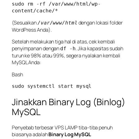
sudo rm -rf /var/www/html/wp-
(Sesuaikan
dengan lokasi folder
/var/www/html
WordPress Anda).
Setelah melakukan tiga hal di atas, cek kembali
penyimpanan dengan
. Jika kapasitas sudah
df -h
turun ke 98% atau 99%, segera nyalakan kembali
MySQL Anda:
Bash
Jinakkan Binary Log (Binlog)
MySQL
Penyebab terbesar VPS LAMP tiba-tiba penuh
biasanya adalah
Binary Log MySQL