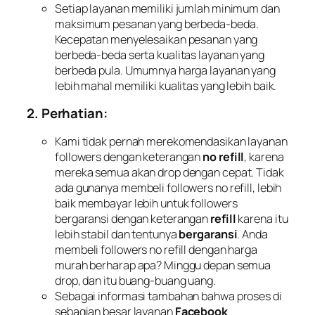
Setiap layanan memiliki jumlah minimum dan
maksimum pesanan yang berbeda-beda.
Kecepatan menyelesaikan pesanan yang
berbeda-beda serta kualitas layanan yang
berbeda pula. Umumnya harga layanan yang
lebih mahal memiliki kualitas yang lebih baik.
2. Perhatian:
Kami tidak pernah merekomendasikan layanan
followers dengan keterangan
no refill
, karena
mereka semua akan drop dengan cepat. Tidak
ada gunanya membeli followers no refill, lebih
baik membayar lebih untuk followers
bergaransi dengan keterangan
refill
karena itu
lebih stabil dan tentunya
bergaransi
. Anda
membeli followers no refill dengan harga
murah berharap apa? Minggu depan semua
drop, dan itu buang-buang uang.
Sebagai informasi tambahan bahwa proses di
sebagian besar layanan
Facebook