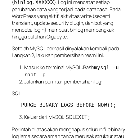
(
). Log ini mencatat
setiap
binlog.XXXXXX
perubahan data
yang terjadi pada database. Pada
WordPress yang aktif, aktivitas
write
(seperti
transient, update security plugin, dan bot yang
mencoba login) membuat binlog membengkak
hingga puluhan Gigabyte.
Setelah MySQL berhasil dinyalakan kembali pada
Langkah 2, lakukan pembersihan resmi ini:
Masuk ke terminal MySQL:Bash
mysql -u
root -p
Jalankan perintah pembersihan log:
SQL
Keluar dari MySQL:SQL
EXIT;
Perintah di atas akan menghapus seluruh file binary
log lama secara aman tanpa merusak struktur atau