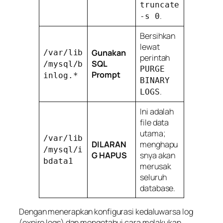
truncate
.
-s 0
Bersihkan
lewat
Gunakan
/var/lib
perintah
SQL
/mysql/b
PURGE
Prompt
inlog.*
BINARY
.
LOGS
Ini adalah
file data
utama;
/var/lib
DILARAN
menghapu
/mysql/i
G HAPUS
snya akan
bdata1
merusak
seluruh
database.
Dengan menerapkan konfigurasi kedaluwarsa log
(
expire logs
) dan mengetahui cara melakukan