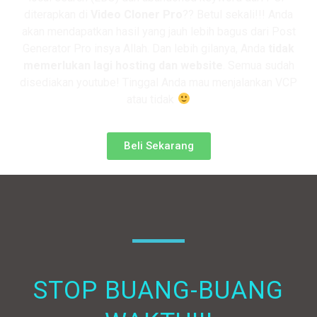
diterapkan di
Video Cloner Pro
?? Betul sekali!!! Anda
akan mendapatkan hasil yang jauh lebih bagus dari Post
Generator Pro insya Allah. Dan lebih gilanya, Anda
tidak
memerlukan lagi hosting dan website
. Semua sudah
disediakan youtube! Tinggal Anda mau menjalankan VCP
atau tidak
Beli Sekarang
STOP BUANG-BUANG