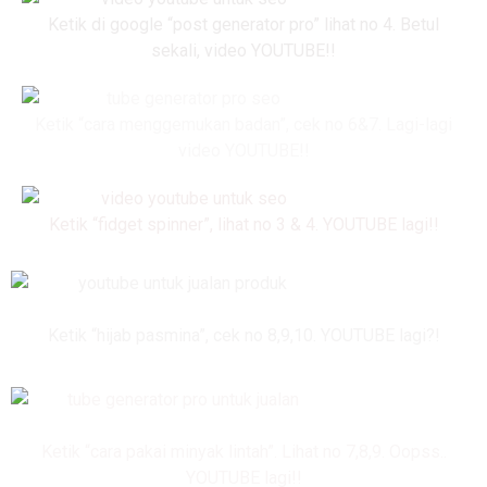
Ketik di google “post generator pro” lihat no 4. Betul
sekali, video YOUTUBE!!
Ketik “cara menggemukan badan”, cek no 6&7. Lagi-lagi
video YOUTUBE!!
Ketik “fidget spinner”, lihat no 3 & 4. YOUTUBE lagi!!
Ketik “hijab pasmina”, cek no 8,9,10. YOUTUBE lagi?!
Ketik “cara pakai minyak lintah”. Lihat no 7,8,9. Oopss..
YOUTUBE lagi!!