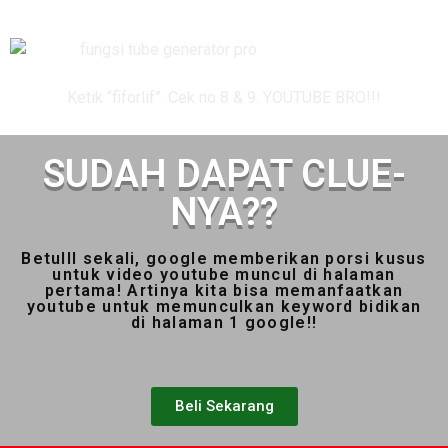
Ketik “fiforlif”. Cek no 8 & 9. YOUTUBE BRO!!!
SUDAH DAPAT CLUE-
NYA??
Betulll sekali, google memberikan porsi kusus
untuk video youtube muncul di halaman
pertama! Artinya kita bisa memanfaatkan
youtube untuk memunculkan keyword bidikan
di halaman 1 google!!
Beli Sekarang