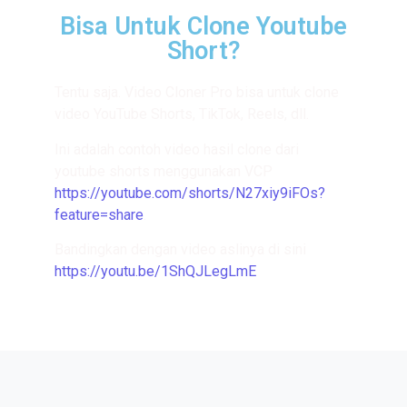
Bisa Untuk Clone Youtube
Short?
Tentu saja. Video Cloner Pro bisa untuk clone
video YouTube Shorts, TikTok, Reels, dll.
Ini adalah contoh video hasil clone dari
youtube shorts menggunakan VCP
https://youtube.com/shorts/N27xiy9iFOs?
feature=share
.
Bandingkan dengan video aslinya di sini
https://youtu.be/1ShQJLegLmE