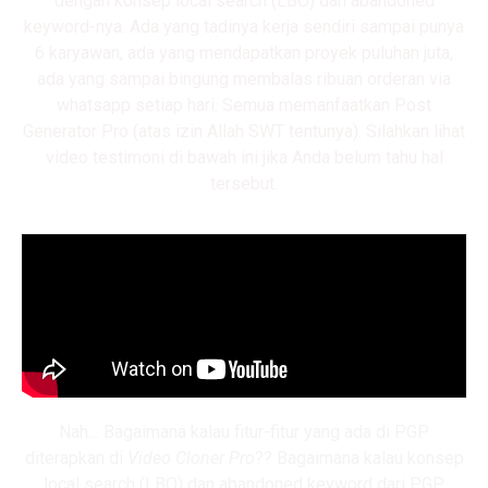
dengan konsep local search (LBO) dan abandoned
keyword-nya. Ada yang tadinya kerja sendiri sampai punya
6 karyawan, ada yang mendapatkan proyek puluhan juta,
ada yang sampai bingung membalas ribuan orderan via
whatsapp setiap hari. Semua memanfaatkan Post
Generator Pro (atas izin Allah SWT tentunya). Silahkan lihat
video testimoni di bawah ini jika Anda belum tahu hal
tersebut.
Nah… Bagaimana kalau fitur-fitur yang ada di PGP
diterapkan di
Video Cloner Pro
?? Bagaimana kalau konsep
local search (LBO) dan abandoned keyword dari PGP