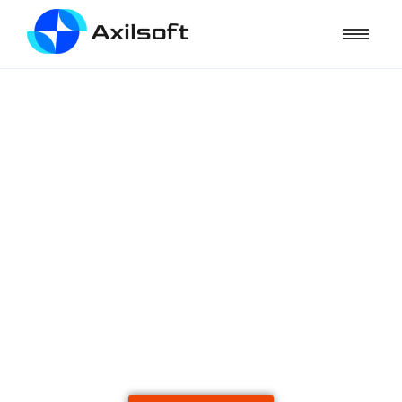
Video Clonner Pro
Dari 1 video jadi banyak video tanpa terdeteksi
duplikat!
Support
spintax
dan
shortcode
untuk mentarget
kata kunci seluruh kota di Indonesia.
Cocok untuk youtubers, ad breaks, pebisnis online,
online shop, marketing online, pebisnis offline yang
ingin memasarkan produk secara online.