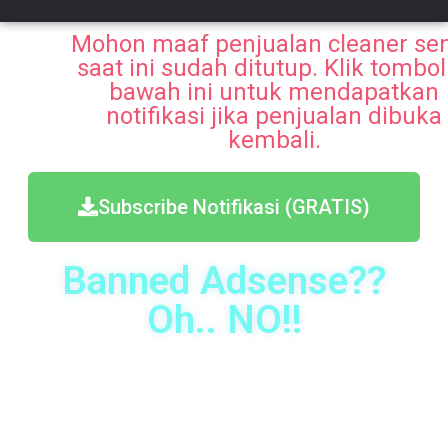
Mohon maaf penjualan cleaner se
saat ini sudah ditutup. Klik tombol
bawah ini untuk mendapatkan
notifikasi jika penjualan dibuka
kembali.
Subscribe Notifikasi (GRATIS)
Banned Adsense??
Oh.. NO!!
Jangan sampai akun adsense kamu kena banned
hanya gara-gara terselip konten yang tidak sesuai
dengan adsense guideline.