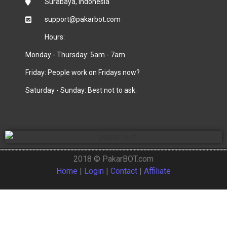
Surabaya, Indonesia
support@pakarbot.com
Hours:
Monday - Thursday: 5am - 7am
Friday: People work on Fridays now?
Saturday - Sunday: Best not to ask.
2018 © PakarBOT.com
Home
|
Login
|
Contact
|
Affiliate