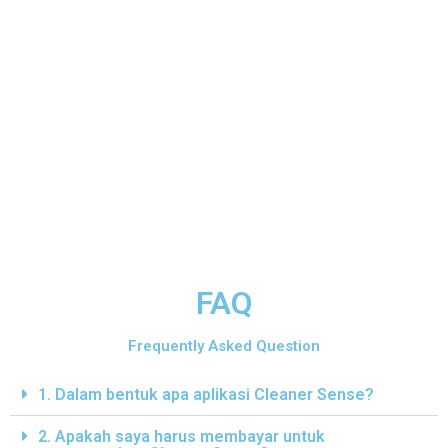
Dengan menggunakan Cleaner Sense Anda bisa
melakukan scanning pada website untuk mencari
konten-konten yang tidak sesuai dengan
TOS/guideline adsense dalam waktu singkat.
Kemudian dari list yang didapat Anda bisa
menghapus seluruh konten tersebut dalam sekali
klik.
Catatan: Untuk fitur hapus konten secara massal
masih dalam tahap mengembangan, belum bisa
digunakan.
FAQ
Frequently Asked Question
1. Dalam bentuk apa aplikasi Cleaner Sense?
2. Apakah saya harus membayar untuk