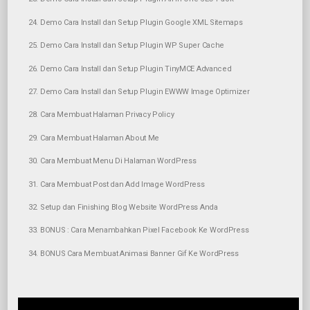
24. Demo Cara Install dan Setup Plugin Google XML Sitemaps
25. Demo Cara Install dan Setup Plugin WP Super Cache
26. Demo Cara Install dan Setup Plugin TinyMCE Advanced
27. Demo Cara Install dan Setup Plugin EWWW Image Optimizer
28. Cara Membuat Halaman Privacy Policy
29. Cara Membuat Halaman About Me
30. Cara Membuat Menu Di Halaman WordPress
31. Cara Membuat Post dan Add Image WordPress
32. Setup dan Finishing Blog Website WordPress Anda
33. BONUS : Cara Menambahkan Pixel Facebook Ke WordPress
34. BONUS Cara Membuat Animasi Banner Gif Ke WordPress