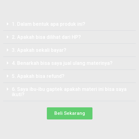
1. Dalam bentuk apa produk ini?
2. Apakah bisa dilihat dari HP?
3. Apakah sekali bayar?
4. Benarkah bisa saya jual ulang materinya?
5. Apakah bisa refund?
6. Saya ibu-ibu gaptek apakah materi ini bisa saya
ikuti?
Beli Sekarang