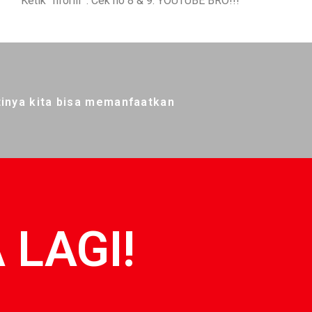
Ketik “fiforlif”. Cek no 8 & 9. YOUTUBE BRO!!!
tinya kita bisa memanfaatkan
 LAGI!