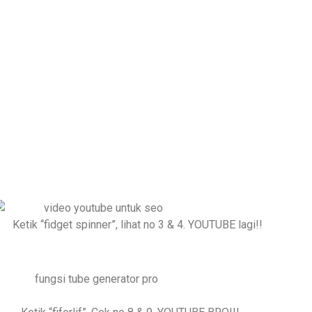
N??
untuk upload video
m wajib??
nya.
Ketik “fidget spinner”, lihat no 3 & 4. YOUTUBE lagi!!