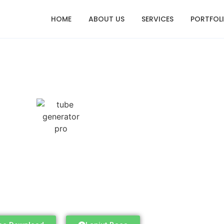
HOME
ABOUT US
SERVICES
PORTFOL
Generator Pro
eo ori
dan upload ke youtube dalam sekali klik saja.
tuk membuat judul, deskripsi, dan tag unik sekali tulis.
e
untuk mentarget kata kunci seluruh kota di Indonesia.