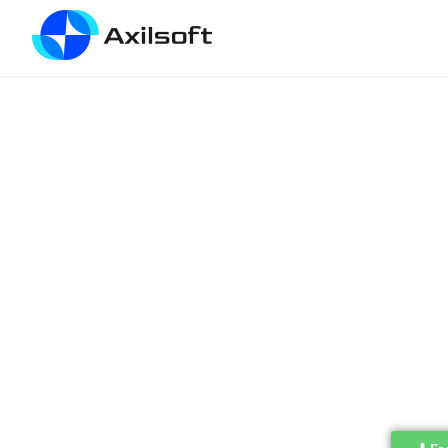
Bikin banyak
vid
Support
spintax
un
Support
shortcod