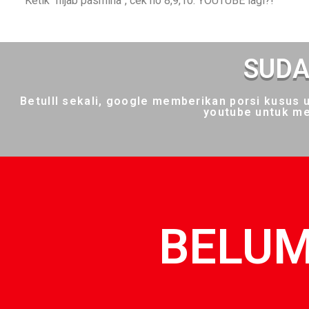
Ketik “hijab pasmina”, cek no 8,9,10. YOUTUBE lagi?!
SUDA
Betulll sekali, google memberikan porsi kusus 
youtube untuk me
BELUM!