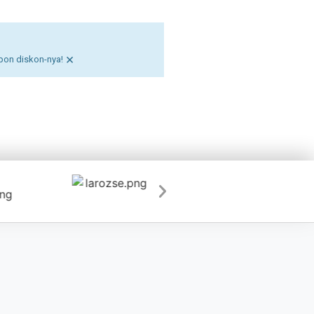
×
pon diskon-nya!