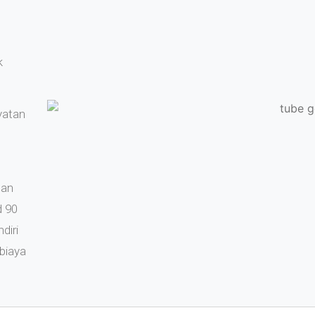
k
yatan
san
d 90
diri
 biaya