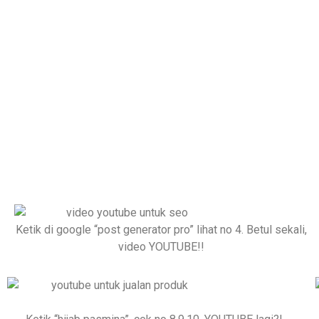
HHA
Anda mungkin bingung k
youtube setia
Ok deh… 
Ketik di google “post generator pro” lihat no 4. Betul sekali,
video YOUTUBE!!