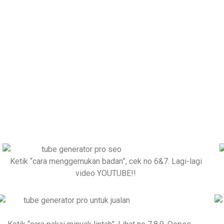
AH... 3 KARYAWA
enapa mereka rela menggaji 3 karyawan hanya 
p hari!? Kenapa sampai menjadi sebuah kurikulu
biar kami jelaskan supaya Anda bisa dapat clue-
Ketik “cara menggemukan badan”, cek no 6&7. Lagi-lagi
video YOUTUBE!!