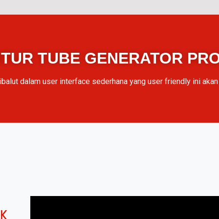
ITUR TUBE GENERATOR PR
balut dalam user interface sederhana yang user friendly ini ak
IK