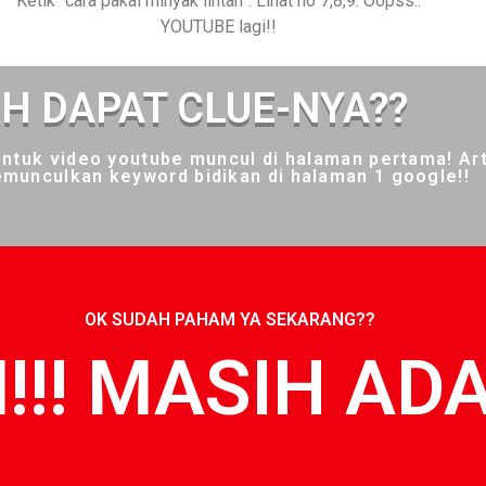
Ketik “cara pakai minyak lintah”. Lihat no 7,8,9. Oopss..
YOUTUBE lagi!!
H DAPAT CLUE-NYA??
untuk video youtube muncul di halaman pertama! Ar
munculkan keyword bidikan di halaman 1 google!!
OK SUDAH PAHAM YA SEKARANG??
!! MASIH ADA