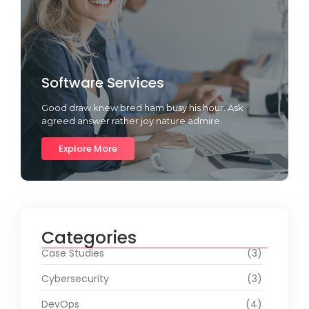
Software Services
Good draw knew bred ham busy his hour. Ask
agreed answer rather joy nature admire.
Explore More
Categories
Case Studies
(3)
Cybersecurity
(3)
DevOps
(4)