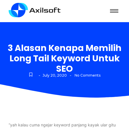
3 Alasan Kenapa Memilih
Long Tail Keyword Untuk
SEO
-
-
July 20, 2020
No Comments
“yah kalau cuma ngejar keyword panjang kayak ular gitu