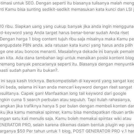
imasi untuk SEO. Dengan seperti itu biasanya tulisanya malah menga
ti Kamu bisa sunting sedikit-sedikit memasukan kata kunci dan LSI j
 10 ribu. Siapkan uang yang cukup banyak jika anda ingin menggun
ord-keyword yang Anda target harus benar-benar sudah Anda riset
. Dengan harga 1 blog content tujuh ribu saja misalnya maka Kamu pe
engupdate PBN anda. ada ratusan kata kunci yang harus anda pilih
 page one atau boncos menanti. Masalahnya dekade ini banyak pemai
 kita. Ada dana tambahan lagi untuk menaikan posisi kontent blog
 memang banyak pencarianya seperti itu. Biasanya dengan menyunti
 pasti sudah paham itu bukan?.
saya kasih tricknya. Berkompetisilah di keyword yang sangat kec
, ini beda, selama ini kan anda mencari keyword dengan riset sangat
esulitanya. Capek gan! Manfaatkan long tail keyword dari google
ngkin cuma 5 search perbulan atau sepuluh. Tapi itulah rahasianya,
yangkan jika trafiknya hanya 5 per bulan dengan membeli konten dar
laku jika kamu memakai spinner, kamu bisa mendapatkan ribuan artik
ngan satu kali menulis saja. Kamu boleh memakai spintax wiki atau
ENERATOR PRO, selain karena dikemas dalam bentuk plugin wp yan
s harganya $50 Per tahun untuk 1 blog, POST GENERATOR PRO v.1 ha