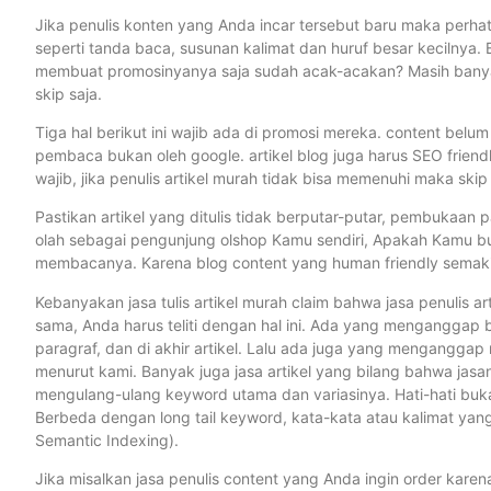
Jika penulis konten yang Anda incar tersebut baru maka perhat
seperti tanda baca, susunan kalimat dan huruf besar kecilnya
membuat promosinyanya saja sudah acak-acakan? Masih banyak ja
skip saja.
Tiga hal berikut ini wajib ada di promosi mereka. content belum
pembaca bukan oleh google. artikel blog juga harus SEO friendl
wajib, jika penulis artikel murah tidak bisa memenuhi maka skip k
Pastikan artikel yang ditulis tidak berputar-putar, pembukaan 
olah sebagai pengunjung olshop Kamu sendiri, Apakah Kamu bu
membacanya. Karena blog content yang human friendly semakin
Kebanyakan jasa tulis artikel murah claim bahwa jasa penulis ar
sama, Anda harus teliti dengan hal ini. Ada yang menganggap bl
paragraf, dan di akhir artikel. Lalu ada juga yang menganggap me
menurut kami. Banyak juga jasa artikel yang bilang bahwa jasa
mengulang-ulang keyword utama dan variasinya. Hati-hati buka
Berbeda dengan long tail keyword, kata-kata atau kalimat ya
Semantic Indexing).
Jika misalkan jasa penulis content yang Anda ingin order kare