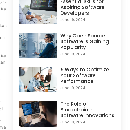
Essential Skills for
lir
Aspiring Software
ika
Developers
June 19, 2024
akan
Why Open Source
rlu
Software is Gaining
Popularity
n
June 19, 2024
 ke
kan
5 Ways to Optimize
Your Software
il
Performance
June 19, 2024
i
The Role of
el
Blockchain in
Software Innovations
g
June 19, 2024
nya