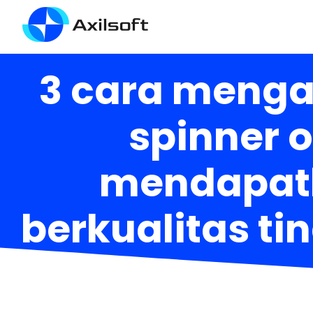
3 cara mengam
spinner 
mendapatka
berkualitas ti