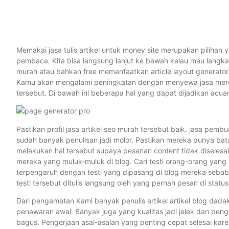
Memakai jasa tulis artikel untuk money site merupakan pilihan ya
pembaca. Kita bisa langsung lanjut ke bawah kalau mau langk
murah atau bahkan free memanfaatkan article layout generator. Tet
Kamu akan mengalami peningkatan dengan menyewa jasa mereka.
tersebut. Di bawah ini beberapa hal yang dapat dijadikan acuan K
Pastikan profil jasa artikel seo murah tersebut baik. jasa pembu
sudah banyak penulisan jadi molor. Pastikan mereka punya bat
melakukan hal tersebut supaya pesanan content tidak diseles
mereka yang muluk-muluk di blog. Cari testi orang-orang yang 
terpengaruh dengan testi yang dipasang di blog mereka sebab te
testi tersebut ditulis langsung oleh yang pernah pesan di status
Dari pengamatan Kami banyak penulis artikel artikel blog dad
penawaran awal. Banyak juga yang kualitas jadi jelek dan peng
bagus. Pengerjaan asal-asalan yang penting cepat selesai ka