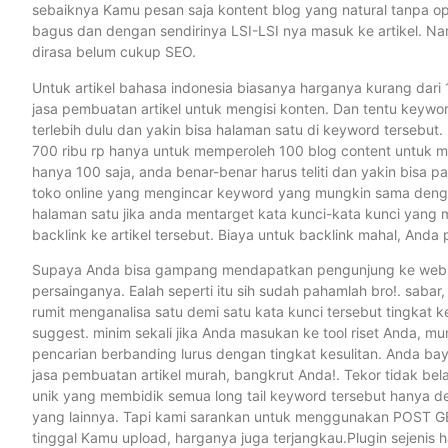
sebaiknya Kamu pesan saja kontent blog yang natural tanpa opt
bagus dan dengan sendirinya LSI-LSI nya masuk ke artikel. Nan
dirasa belum cukup SEO.
Untuk artikel bahasa indonesia biasanya harganya kurang dari
jasa pembuatan artikel untuk mengisi konten. Dan tentu keyw
terlebih dulu dan yakin bisa halaman satu di keyword tersebut
700 ribu rp hanya untuk memperoleh 100 blog content untuk m
hanya 100 saja, anda benar-benar harus teliti dan yakin bisa
toko online yang mengincar keyword yang mungkin sama dengan
halaman satu jika anda mentarget kata kunci-kata kunci yang
backlink ke artikel tersebut. Biaya untuk backlink mahal, Anda
Supaya Anda bisa gampang mendapatkan pengunjung ke web ini 
persainganya. Ealah seperti itu sih sudah pahamlah bro!. sabar
rumit menganalisa satu demi satu kata kunci tersebut tingkat k
suggest. minim sekali jika Anda masukan ke tool riset Anda, mu
pencarian berbanding lurus dengan tingkat kesulitan. Anda ba
jasa pembuatan artikel murah, bangkrut Anda!. Tekor tidak be
unik yang membidik semua long tail keyword tersebut hanya de
yang lainnya. Tapi kami sarankan untuk menggunakan POST G
tinggal Kamu upload, harganya juga terjangkau.Plugin sejeni