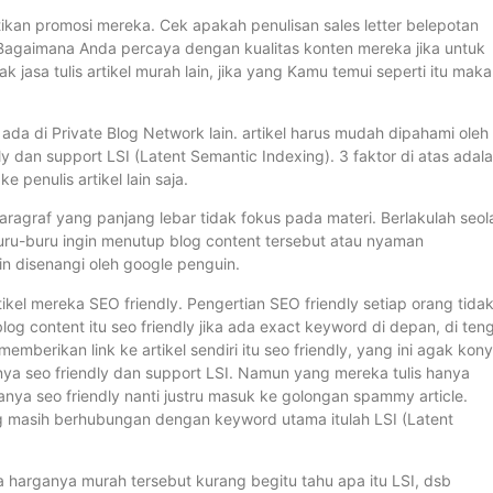
ikan promosi mereka. Cek apakah penulisan sales letter belepotan
. Bagaimana Anda percaya dengan kualitas konten mereka jika untuk
sa tulis artikel murah lain, jika yang Kamu temui seperti itu maka
 ada di Private Blog Network lain. artikel harus mudah dipahami oleh
y dan support LSI (Latent Semantic Indexing). 3 faktor di atas adal
e penulis artikel lain saja.
paragraf yang panjang lebar tidak fokus pada materi. Berlakulah seol
ru-buru ingin menutup blog content tersebut atau nyaman
 disenangi oleh google penguin.
tikel mereka SEO friendly. Pengertian SEO friendly setiap orang tida
og content itu seo friendly jika ada exact keyword di depan, di ten
mberikan link ke artikel sendiri itu seo friendly, yang ini agak kony
nya seo friendly dan support LSI. Namun yang mereka tulis hanya
nya seo friendly nanti justru masuk ke golongan spammy article.
ng masih berhubungan dengan keyword utama itulah LSI (Latent
na harganya murah tersebut kurang begitu tahu apa itu LSI, dsb