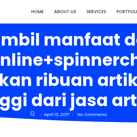
HOME
ABOUT US
SERVICES
PORTFOL
bil manfaat dar
online+spinnerch
n ribuan artik
nggi dari jasa ar
April 13, 2017
No Comments
-
-