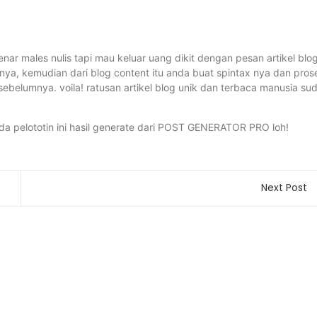
nar males nulis tapi mau keluar uang dikit dengan pesan artikel blo
tnya, kemudian dari blog content itu anda buat spintax nya dan pros
belumnya. voila! ratusan artikel blog unik dan terbaca manusia su
nda pelototin ini hasil generate dari POST GENERATOR PRO loh!
Next Post