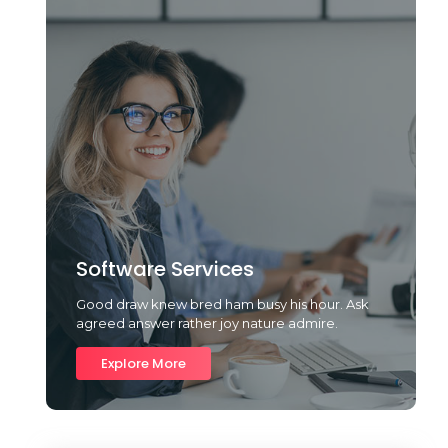
Software Services
Good draw knew bred ham busy his hour. Ask
agreed answer rather joy nature admire.
Explore More