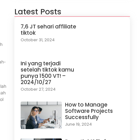
Latest Posts
7,6 JT sehari affiliate
tiktok
October 31, 2024
ah
ah-
Ini yang terjadi
setelah tiktok kamu
punya 1500 VT! –
2024/10/27
klah
October 27, 2024
gah
ol
How to Manage
Software Projects
Successfully
June 19, 2024