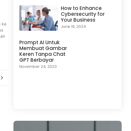
How to Enhance
Cybersecurity for
Your Business
g ke
June 19, 2024
es
dah
Prompt AI Untuk
Membuat Gambar
Keren Tanpa Chat
GPT Berbayar
November 24, 2023
Load More