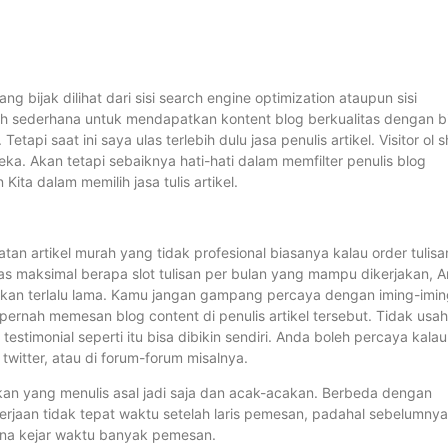
ng bijak dilihat dari sisi search engine optimization ataupun sisi
ah sederhana untuk mendapatkan kontent blog berkualitas dengan b
api saat ini saya ulas terlebih dulu jasa penulis artikel. Visitor ol 
 Akan tetapi sebaiknya hati-hati dalam memfilter penulis blog
ita dalam memilih jasa tulis artikel.
atan artikel murah yang tidak profesional biasanya kalau order tulisa
as maksimal berapa slot tulisan per bulan yang mampu dikerjakan, 
aikan terlalu lama. Kamu jangan gampang percaya dengan iming-imi
pernah memesan blog content di penulis artikel tersebut. Tidak usah
stimonial seperti itu bisa dibikin sendiri. Anda boleh percaya kalau
 twitter, atau di forum-forum misalnya.
akan yang menulis asal jadi saja dan acak-acakan. Berbeda dengan
erjaan tidak tepat waktu setelah laris pemesan, padahal sebelumnya
rena kejar waktu banyak pemesan.