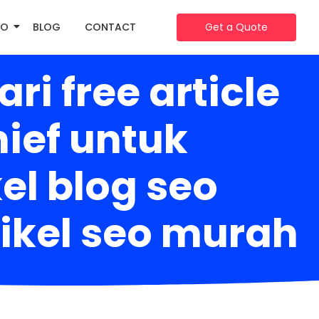
IO
BLOG
CONTACT
Get a Quote
i free article
ief untuk
el blog seo
tikel seo murah