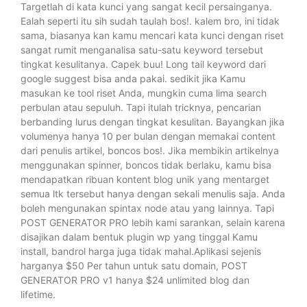
Targetlah di kata kunci yang sangat kecil persainganya.
Ealah seperti itu sih sudah taulah bos!. kalem bro, ini tidak
sama, biasanya kan kamu mencari kata kunci dengan riset
sangat rumit menganalisa satu-satu keyword tersebut
tingkat kesulitanya. Capek buu! Long tail keyword dari
google suggest bisa anda pakai. sedikit jika Kamu
masukan ke tool riset Anda, mungkin cuma lima search
perbulan atau sepuluh. Tapi itulah tricknya, pencarian
berbanding lurus dengan tingkat kesulitan. Bayangkan jika
volumenya hanya 10 per bulan dengan memakai content
dari penulis artikel, boncos bos!. Jika membikin artikelnya
menggunakan spinner, boncos tidak berlaku, kamu bisa
mendapatkan ribuan kontent blog unik yang mentarget
semua ltk tersebut hanya dengan sekali menulis saja. Anda
boleh mengunakan spintax node atau yang lainnya. Tapi
POST GENERATOR PRO lebih kami sarankan, selain karena
disajikan dalam bentuk plugin wp yang tinggal Kamu
install, bandrol harga juga tidak mahal.Aplikasi sejenis
harganya $50 Per tahun untuk satu domain, POST
GENERATOR PRO v1 hanya $24 unlimited blog dan
lifetime.