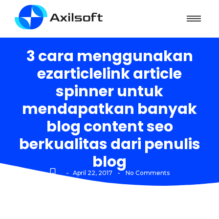
3 cara menggunakan
ezarticlelink article
spinner untuk
mendapatkan banyak
blog content seo
berkualitas dari penulis
blog
-
-
April 22, 2017
No Comments