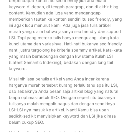
berpendapat konten itu seo friendly jika ada exact
keyword di depan, di tengah paragrap, dan di akhir blog
content. Kemudian ada juga yang menganggap
memberikan tautan ke konten sendiri itu seo friendly, yang
ini agak lucu menurut kami. Ada juga jasa tulis artikel
murah yang claim bahwa jasanya seo friendly dan support
LSI. Tapi yang mereka tulis hanya mengulang-ulang kata
kunci utama dan variasinya. Hati-hati bukanya seo friendly
nanti justru tergolong ke kriteria spammy artikel. kata-kata
yang masih berhubungan dengan kw utama itulah LSI
(Latent Semantic Indexing), bedakan dengan long tail
keyword.
Misal nih jasa penulis artikel yang Anda incar karena
harganya murah tersebut kurang terlalu tahu apa itu LSI,
dsb sebaiknya Anda pesan saja artikel blog yang natural
tanpa optimasi untuk SEO. Dengan seperti itu biasanya
tulisanya malah mengalir bagus dan dengan sendirinya
LSI-LSI nya masuk ke artikel. Nanti Kamu bisa ubah
sedikit-sedikit menyisipkan keyword dan LSI jika dirasa
belum cukup SEO.