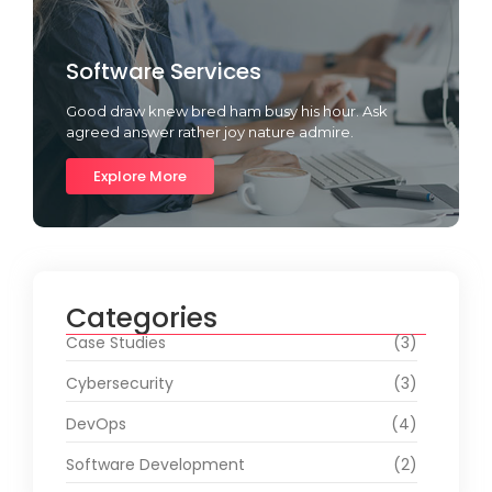
Software Services
Good draw knew bred ham busy his hour. Ask
agreed answer rather joy nature admire.
Explore More
Categories
Case Studies
(3)
Cybersecurity
(3)
DevOps
(4)
Software Development
(2)