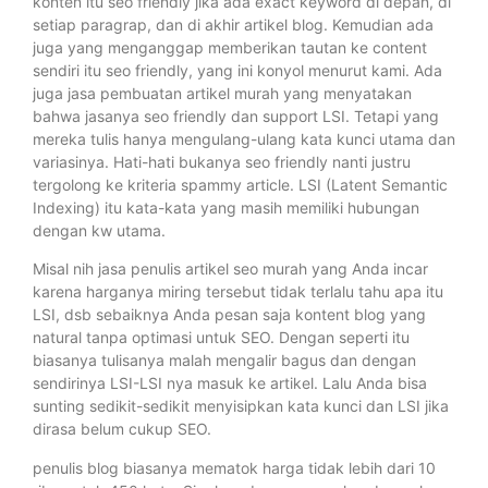
konten itu seo friendly jika ada exact keyword di depan, di
setiap paragrap, dan di akhir artikel blog. Kemudian ada
juga yang menganggap memberikan tautan ke content
sendiri itu seo friendly, yang ini konyol menurut kami. Ada
juga jasa pembuatan artikel murah yang menyatakan
bahwa jasanya seo friendly dan support LSI. Tetapi yang
mereka tulis hanya mengulang-ulang kata kunci utama dan
variasinya. Hati-hati bukanya seo friendly nanti justru
tergolong ke kriteria spammy article. LSI (Latent Semantic
Indexing) itu kata-kata yang masih memiliki hubungan
dengan kw utama.
Misal nih jasa penulis artikel seo murah yang Anda incar
karena harganya miring tersebut tidak terlalu tahu apa itu
LSI, dsb sebaiknya Anda pesan saja kontent blog yang
natural tanpa optimasi untuk SEO. Dengan seperti itu
biasanya tulisanya malah mengalir bagus dan dengan
sendirinya LSI-LSI nya masuk ke artikel. Lalu Anda bisa
sunting sedikit-sedikit menyisipkan kata kunci dan LSI jika
dirasa belum cukup SEO.
penulis blog biasanya mematok harga tidak lebih dari 10