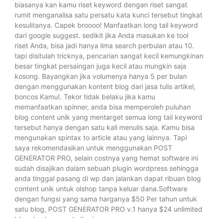
biasanya kan kamu riset keyword dengan riset sangat
rumit menganalisa satu persatu kata kunci tersebut tingkat
kesulitanya. Capek broooo! Manfaatkan long tail keyword
dari google suggest. sedikit jika Anda masukan ke tool
riset Anda, bisa jadi hanya lima search perbulan atau 10.
tapi disitulah tricknya, pencarian sangat kecil kemungkinan
besar tingkat persaingan juga kecil atau mungkin saja
kosong. Bayangkan jika volumenya hanya 5 per bulan
dengan menggunakan kontent blog dari jasa tulis artikel,
boncos Kamu!. Tekor tidak belaku jika kamu
memanfaatkan spinner, anda bisa memperoleh puluhan
blog content unik yang mentarget semua long tail keyword
tersebut hanya dengan satu kali menulis saja. Kamu bisa
mengunakan spintax to article atau yang lainnya. Tapi
saya rekomendasikan untuk menggunakan POST
GENERATOR PRO, selain costnya yang hemat software ini
sudah disajikan dalam sebuah plugin wordpress sehingga
anda tinggal pasang di wp dan jalankan dapat ribuan blog
content unik untuk olshop tanpa keluar dana.Software
dengan fungsi yang sama harganya $50 Per tahun untuk
satu blog, POST GENERATOR PRO v.1 hanya $24 unlimited