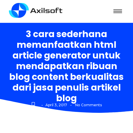
3 cara sederhana
memanfaatkan html
article generator untuk
mendapatkan ribuan
blog content berkualitas
dari jasa penulis artikel
blog
-
-
April 3, 2017
No Comments