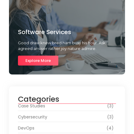
Software Services
Good draw knew bred ham busy his hour. Ask
agreed answer rather joy nature admire.
Explore More
Categories
Case Studies
(3)
Cybersecurity
(3)
DevOps
(4)