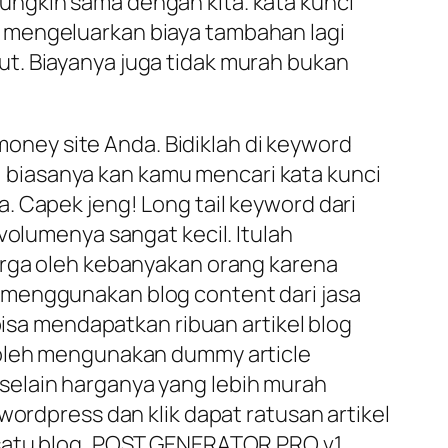
ungkin sama dengan kita. kata kunci
 mengeluarkan biaya tambahan lagi
t. Biayanya juga tidak murah bukan
ney site Anda. Bidiklah di keyword
da, biasanya kan kamu mencari kata kunci
. Capek jeng! Long tail keyword dari
volumenya sangat kecil. Itulah
harga oleh kebanyakan orang karena
 menggunakan blog content dari jasa
bisa mendapatkan ribuan artikel blog
 boleh mengunakan dummy article
selain harganya yang lebih murah
wordpress dan klik dapat ratusan artikel
k satu blog, POST GENERATOR PRO v1