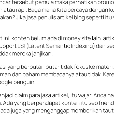
incar tersebut pemula maka perhatikan promo
 atau rapi. Bagaimana Kita percaya dengan kua
? Jika jasa penulis artikel blog seperti itu 
.
ut ini. konten belum ada di money site lain. a
pport LSI (Latent Semantic Indexing) dan seo
 tidak mereka janjikan.
basi yang berputar-putar tidak fokus ke materi.
aman dan paham membacanya atau tidak. Karen
oogle penguin.
jadi claim para jasa artikel, itu wajar. Anda har
 Ada yang berpendapat konten itu seo friendly
Lalu ada juga yang menganggap memberikan taut