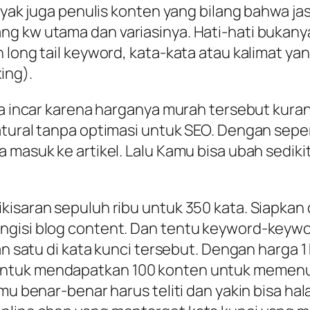
nyak juga penulis konten yang bilang bahwa jas
g kw utama dan variasinya. Hati-hati bukanya 
an long tail keyword, kata-kata atau kalimat
ing).
da incar karena harganya murah tersebut kurang
tural tanpa optimasi untuk SEO. Dengan seper
 masuk ke artikel. Lalu Kamu bisa ubah sedik
kisaran sepuluh ribu untuk 350 kata. Siapkan 
ngisi blog content. Dan tentu keyword-keyw
an satu di kata kunci tersebut. Dengan harga 1
ntuk mendapatkan 100 konten untuk memenuh
amu benar-benar harus teliti dan yakin bisa ha