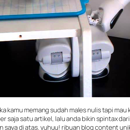
 jika kamu memang sudah males nulis tapi mau 
r saja satu artikel, lalu anda bikin spintax dar
saya di atas. yuhuu! ribuan blog content un