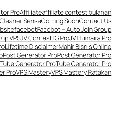
tor Pro
Affiliate
affiliate contest bulanan
Cleaner Sense
Coming Soon
Contact Us
bsite
facebot
Facebot – Auto Join Group
tup VPS
JV Contest IG Pro
JV Humaira Pro
ro
Lifetime Disclaimer
Mahir Bisnis Online
o
Post Generator Pro
Post Generator Pro
Tube Generator Pro
Tube Generator Pro
er Pro
VPS Mastery
VPS Mastery Ratakan