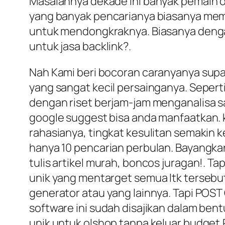
Masalahnya dekade ini banyak pemain o
yang banyak pencarianya biasanya mema
untuk mendongkraknya. Biasanya dengan
untuk jasa backlink?.
Nah Kami beri bocoran caranyanya supa
yang sangat kecil persainganya. Seperti 
dengan riset berjam-jam menganalisa sa
google suggest bisa anda manfaatkan. ka
rahasianya, tingkat kesulitan semakin 
hanya 10 pencarian perbulan. Bayangka
tulis artikel murah, boncos juragan!. T
unik yang mentarget semua ltk tersebu
generator atau yang lainnya. Tapi POS
software ini sudah disajikan dalam bent
unik untuk olshop tanpa keluar budget