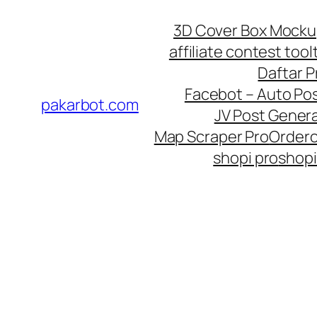
Skip
3D Cover Box Mock
to
affiliate contest tool
content
Daftar 
Facebot – Auto Po
pakarbot.com
JV Post Genera
Map Scraper Pro
Order
shopi pro
shopi