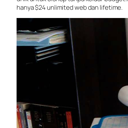
hanya $24 unlimited web dan lifetime.