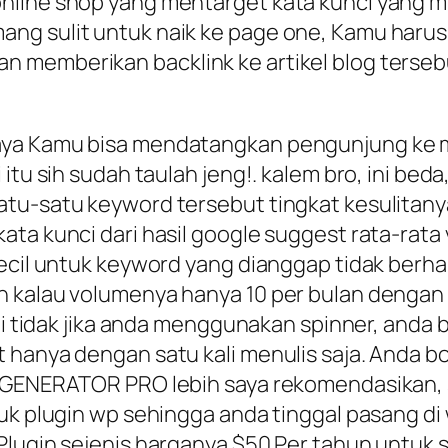
nline shop yang mentarget kata kunci yang m
ng sulit untuk naik ke page one, Kamu harus
 memberikan backlink ke artikel blog tersebu
ya Kamu bisa mendatangkan pengunjung ke mo
itu sih sudah taulah jeng!. kalem bro, ini be
tu-satu keyword tersebut tingkat kesulitanya
ta kunci dari hasil google suggest rata-rata 
kecil untuk keyword yang dianggap tidak ber
n kalau volumenya hanya 10 per bulan dengan
api tidak jika anda menggunakan spinner, anda 
t hanya dengan satu kali menulis saja. Anda
T GENERATOR PRO lebih saya rekomendasikan, 
uk plugin wp sehingga anda tinggal pasang di 
.Plugin sejenis harganya $50 Per tahun untu