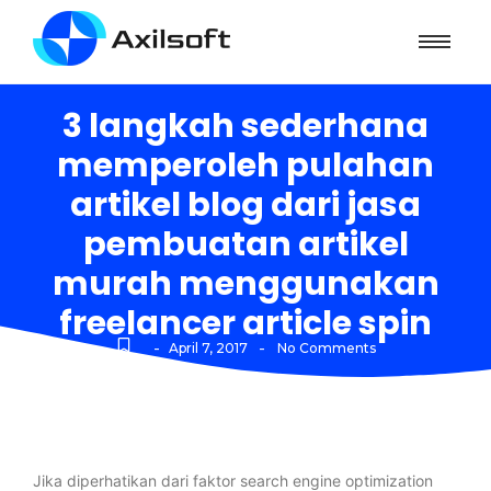
3 langkah sederhana
memperoleh pulahan
artikel blog dari jasa
pembuatan artikel
murah menggunakan
freelancer article spin
-
-
April 7, 2017
No Comments
Jika diperhatikan dari faktor search engine optimization