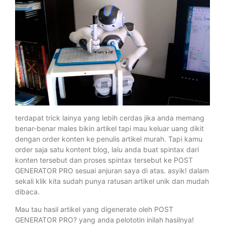
terdapat trick lainya yang lebih cerdas jika anda memang
benar-benar males bikin artikel tapi mau keluar uang dikit
dengan order konten ke penulis artikel murah. Tapi kamu
order saja satu kontent blog, lalu anda buat spintax dari
konten tersebut dan proses spintax tersebut ke POST
GENERATOR PRO sesuai anjuran saya di atas. asyik! dalam
sekali klik kita sudah punya ratusan artikel unik dan mudah
dibaca.
Mau tau hasil artikel yang digenerate oleh POST
GENERATOR PRO? yang anda pelototin inilah hasilnya!