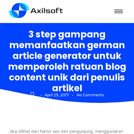
3 step gampang
memanfaatkan german
article generator untuk
memperoleh ratuan blog
content unik dari penulis
artikel
-
-
April 29, 2017
No Comments
Jika dilihat dari faktor seo dan pengunjung, menggunakan