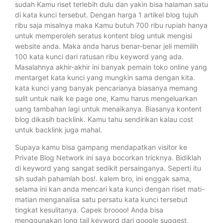
sudah Kamu riset terlebih dulu dan yakin bisa halaman satu
di kata kunci tersebut. Dengan harga 1 artikel blog tujuh
ribu saja misalnya maka Kamu butuh 700 ribu rupiah hanya
untuk memperoleh seratus kontent blog untuk mengisi
website anda. Maka anda harus benar-benar jeli memilih
100 kata kunci dari ratusan ribu keyword yang ada.
Masalahnya akhir-akhir ini banyak pemain toko online yang
mentarget kata kunci yang mungkin sama dengan kita.
kata kunci yang banyak pencarianya biasanya memang
sulit untuk naik ke page one, Kamu harus mengeluarkan
uang tambahan lagi untuk menaikanya. Biasanya kontent
blog dikasih backlink. Kamu tahu sendirikan kalau cost
untuk backlink juga mahal.
Supaya kamu bisa gampang mendapatkan visitor ke
Private Blog Network ini saya bocorkan tricknya. Bidiklah
di keyword yang sangat sedikit persainganya. Seperti itu
sih sudah pahamlah bos!. kalem bro, ini enggak sama,
selama ini kan anda mencari kata kunci dengan riset mati-
matian menganalisa satu persatu kata kunci tersebut
tingkat kesulitanya. Capek broooo! Anda bisa
menggunakan long tail keyword dari google suggest.