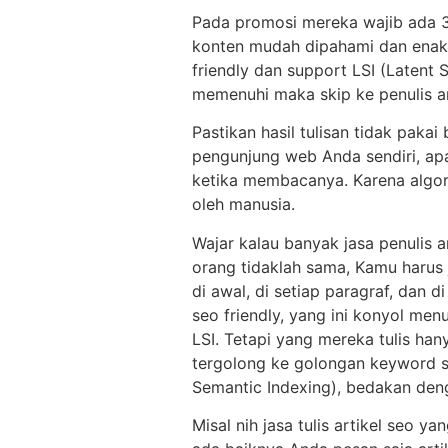
Pada promosi mereka wajib ada 3 f
konten mudah dipahami dan enak d
friendly dan support LSI (Latent S
memenuhi maka skip ke penulis art
Pastikan hasil tulisan tidak paka
pengunjung web Anda sendiri, ap
ketika membacanya. Karena algor
oleh manusia.
Wajar kalau banyak jasa penulis a
orang tidaklah sama, Kamu harus j
di awal, di setiap paragraf, dan 
seo friendly, yang ini konyol men
LSI. Tetapi yang mereka tulis han
tergolong ke golongan keyword s
Semantic Indexing), bedakan deng
Misal nih jasa tulis artikel seo 