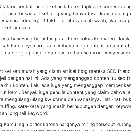
aktor berikut ini. artikel unik tidak duplicate content deng
ibaca, bukan artikel blog yang hanya bisa dibaca oleh go
emantic Indexing). 3 faktor di atas adalah wajib, jika jasa p
ikel lain saja.
i basa-basi yang berputar-putar tidak fokus ke materi. Jadil
akah Kamu nyaman jika membaca blog content tersebut atau
tima google penguin dari hari ke hari semakin menyenangi
rtikel seo murah yang claim artikel blog mereka SEO friendly
eli dengan hal ini. Ada yang menganggap konten itu seo fr
di akhir konten. Lalu ada juga yang menganggap memberikan l
urut kami. Banyak juga penulis content yang claim bahwa j
ya mengulang-ulang kw utama dan variasinya. Hati-hati buka
tuffing. kata-kata yang masih berhubungan dengan keyword
an long tail keyword.
yang Kamu ingin order karena harganya miring tersebut kuran