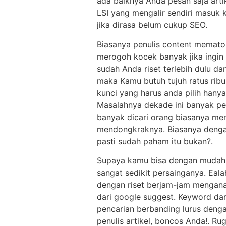
ada baiknya Anda pesan saja artik
LSI yang mengalir sendiri masuk k
jika dirasa belum cukup SEO.
Biasanya penulis content mematok
merogoh kocek banyak jika ingin
sudah Anda riset terlebih dulu dan
maka Kamu butuh tujuh ratus ribu
kunci yang harus anda pilih hanya
Masalahnya dekade ini banyak pe
banyak dicari orang biasanya me
mendongkraknya. Biasanya dengan
pasti sudah paham itu bukan?.
Supaya kamu bisa dengan mudah me
sangat sedikit persainganya. Eala
dengan riset berjam-jam menganal
dari google suggest. Keyword dari
pencarian berbanding lurus denga
penulis artikel, boncos Anda!. Ru