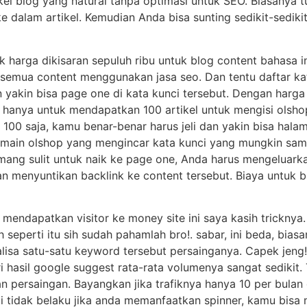
el blog yang natural tanpa optimasi untuk SEO. Biasanya t
e dalam artikel. Kemudian Anda bisa sunting sedikit-sediki
 harga dikisaran sepuluh ribu untuk blog content bahasa i
 semua content menggunakan jasa seo. Dan tentu daftar ka
 yakin bisa page one di kata kunci tersebut. Dengan harga 1
 hanya untuk mendapatkan 100 artikel untuk mengisi olsho
 100 saja, kamu benar-benar harus jeli dan yakin bisa hal
main olshop yang mengincar kata kunci yang mungkin sam
mang sulit untuk naik ke page one, Anda harus mengeluark
 menyuntikan backlink ke content tersebut. Biaya untuk b
ndapatkan visitor ke money site ini saya kasih tricknya.
h seperti itu sih sudah pahamlah bro!. sabar, ini beda, bia
isa satu-satu keyword tersebut persainganya. Capek jeng!
 hasil google suggest rata-rata volumenya sangat sedikit. T
n persaingan. Bayangkan jika trafiknya hanya 10 per bulan
gi tidak belaku jika anda memanfaatkan spinner, kamu bisa 