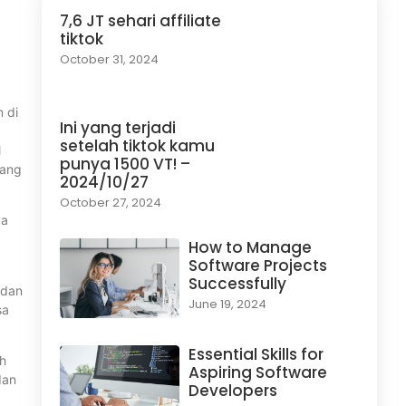
7,6 JT sehari affiliate
tiktok
October 31, 2024
 di
Ini yang terjadi
setelah tiktok kamu
l
punya 1500 VT! –
pang
2024/10/27
October 27, 2024
ya
How to Manage
Software Projects
Successfully
 dan
June 19, 2024
sa
Essential Skills for
ah
Aspiring Software
dan
Developers