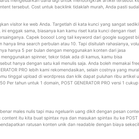
harus mengeluarkan dana lagi untuk mendongkrak artikel tersebut k
ent tersebut. Cost untuk backlink tidaklah murah, Anda pasti suda
n visitor ke web Anda. Targetlah di kata kunci yang sangat sediki
, ini enggak sama, biasanya kan kamu riset kata kunci dengan riset
ersainganya. Capek boooo! Long tail keyword dari google suggest b
n hanya lima search perbulan atau 10. Tapi disitulah rahasianya, vo
nya hanya 5 per bulan dengan menggunakan konten dari jasa
ya menggunakan spinner, tekor tidak ada di kamus, kamu bisa
sebut hanya dengan satu kali menulis saja. Anda boleh memakai fre
GENERATOR PRO lebih kami rekomendasikan, selain costnya yang mura
u tinggal upload di wordpress dan klik dapat puluhan ribu artikel u
a $50 Per tahun untuk 1 domain, POST GENERATOR PRO versi 1 cukup
-benar males nulis tapi mau ngeluarin uang dikit dengan pesan conte
log content itu kita buat spintax nya dan masukan spintax itu ke POST
ndapatkan ratusan konten unik dan readable dengan biaya sekecil