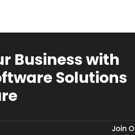
r Business with
ftware Solutions
ure
Join 