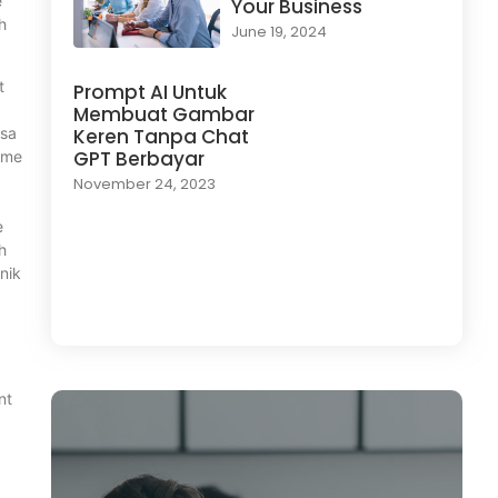
e
Your Business
h
June 19, 2024
t
Prompt AI Untuk
Membuat Gambar
isa
Keren Tanpa Chat
GPT Berbayar
lume
November 24, 2023
e
h
nik
Load More
nt