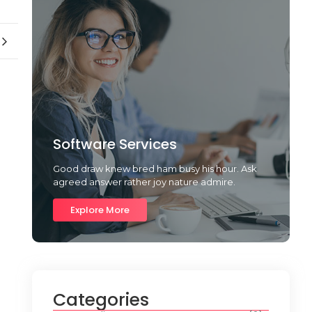
Software Services
Good draw knew bred ham busy his hour. Ask
agreed answer rather joy nature admire.
Explore More
Categories