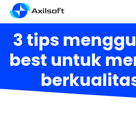
3 tips menggu
best untuk me
berkualitas