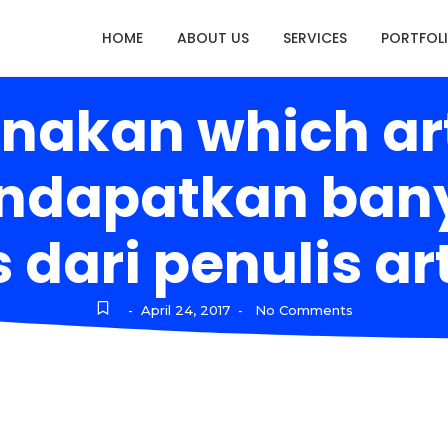
HOME
ABOUT US
SERVICES
PORTFOL
nakan which arti
ndapatkan ban
 dari penulis a
April 24, 2017
No Comments
-
-