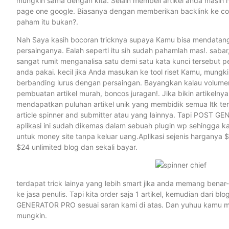
mungkin sama dengan kita. Selain membeli artikel anda masih 
page one google. Biasanya dengan memberikan backlink ke cont
paham itu bukan?.
Nah Saya kasih bocoran tricknya supaya Kamu bisa mendatangka
persainganya. Ealah seperti itu sih sudah pahamlah mas!. sabar
sangat rumit menganalisa satu demi satu kata kunci tersebut p
anda pakai. kecil jika Anda masukan ke tool riset Kamu, mungki
berbanding lurus dengan persaingan. Bayangkan kalau volume
pembuatan artikel murah, boncos juragan!. Jika bikin artikeln
mendapatkan puluhan artikel unik yang membidik semua ltk ter
article spinner and submitter atau yang lainnya. Tapi POST 
aplikasi ini sudah dikemas dalam sebuah plugin wp sehingga kam
untuk money site tanpa keluar uang.Aplikasi sejenis hargany
$24 unlimited blog dan sekali bayar.
terdapat trick lainya yang lebih smart jika anda memang benar
ke jasa penulis. Tapi kita order saja 1 artikel, kemudian dari b
GENERATOR PRO sesuai saran kami di atas. Dan yuhuu kamu me
mungkin.