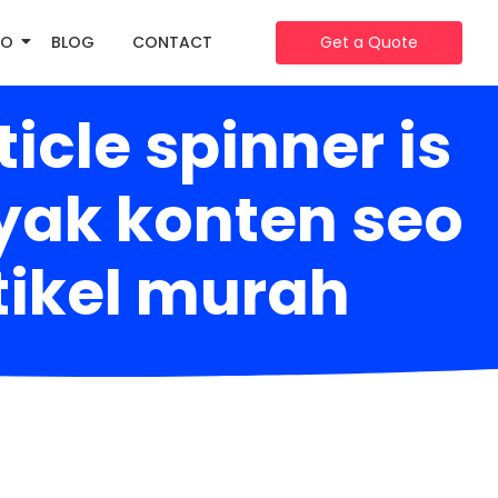
IO
BLOG
CONTACT
Get a Quote
cle spinner is
yak konten seo
rtikel murah