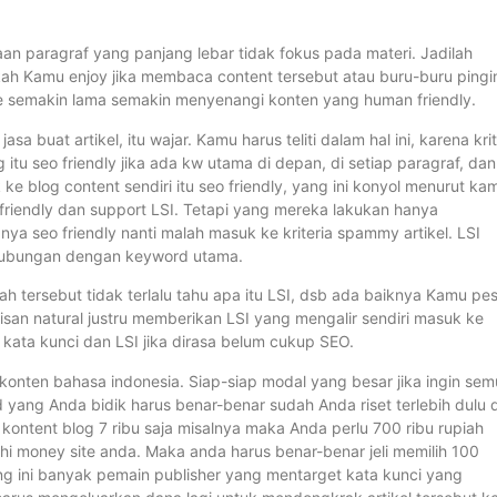
kaan paragraf yang panjang lebar tidak fokus pada materi. Jadilah
kah Kamu enjoy jika membaca content tersebut atau buru-buru pingi
e semakin lama semakin menyenangi konten yang human friendly.
a buat artikel, itu wajar. Kamu harus teliti dalam hal ini, karena krit
itu seo friendly jika ada kw utama di depan, di setiap paragraf, dan
 blog content sendiri itu seo friendly, yang ini konyol menurut kam
 friendly dan support LSI. Tetapi yang mereka lakukan hanya
ya seo friendly nanti malah masuk ke kriteria spammy artikel. LSI
i hubungan dengan keyword utama.
ah tersebut tidak terlalu tahu apa itu LSI, dsb ada baiknya Kamu pe
ulisan natural justru memberikan LSI yang mengalir sendiri masuk ke
 kata kunci dan LSI jika dirasa belum cukup SEO.
konten bahasa indonesia. Siap-siap modal yang besar jika ingin se
 yang Anda bidik harus benar-benar sudah Anda riset terlebih dulu 
 kontent blog 7 ribu saja misalnya maka Anda perlu 700 ribu rupiah
 money site anda. Maka anda harus benar-benar jeli memilih 100
ng ini banyak pemain publisher yang mentarget kata kunci yang