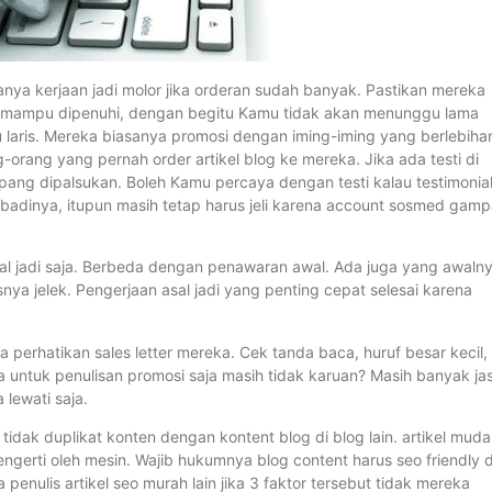
sanya kerjaan jadi molor jika orderan sudah banyak. Pastikan mereka
g mampu dipenuhi, dengan begitu Kamu tidak akan menunggu lama
 laris. Mereka biasanya promosi dengan iming-iming yang berlebihan
orang yang pernah order artikel blog ke mereka. Jika ada testi di
pang dipalsukan. Boleh Kamu percaya dengan testi kalau testimonia
pribadinya, itupun masih tetap harus jeli karena account sosmed gam
al jadi saja. Berbeda dengan penawaran awal. Ada juga yang awaln
asnya jelek. Pengerjaan asal jadi yang penting cepat selesai karena
a perhatikan sales letter mereka. Cek tanda baca, huruf besar kecil,
 untuk penulisan promosi saja masih tidak karuan? Masih banyak ja
 lewati saja.
ik tidak duplikat konten dengan kontent blog di blog lain. artikel mud
gerti oleh mesin. Wajib hukumnya blog content harus seo friendly 
penulis artikel seo murah lain jika 3 faktor tersebut tidak mereka