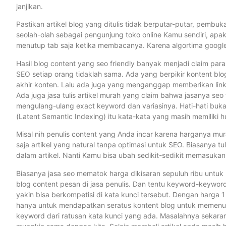
janjikan.
Pastikan artikel blog yang ditulis tidak berputar-putar, pembu
seolah-olah sebagai pengunjung toko online Kamu sendiri, apa
menutup tab saja ketika membacanya. Karena algortima googl
Hasil blog content yang seo friendly banyak menjadi claim para jas
SEO setiap orang tidaklah sama. Ada yang berpikir kontent blog 
akhir konten. Lalu ada juga yang menganggap memberikan link ke
Ada juga jasa tulis artikel murah yang claim bahwa jasanya seo
mengulang-ulang exact keyword dan variasinya. Hati-hati bukan
(Latent Semantic Indexing) itu kata-kata yang masih memilik
Misal nih penulis content yang Anda incar karena harganya mur
saja artikel yang natural tanpa optimasi untuk SEO. Biasanya t
dalam artikel. Nanti Kamu bisa ubah sedikit-sedikit memasukan
Biasanya jasa seo mematok harga dikisaran sepuluh ribu untuk 
blog content pesan di jasa penulis. Dan tentu keyword-keyword
yakin bisa berkompetisi di kata kunci tersebut. Dengan harga 1
hanya untuk mendapatkan seratus kontent blog untuk memenuhi
keyword dari ratusan kata kunci yang ada. Masalahnya sekara