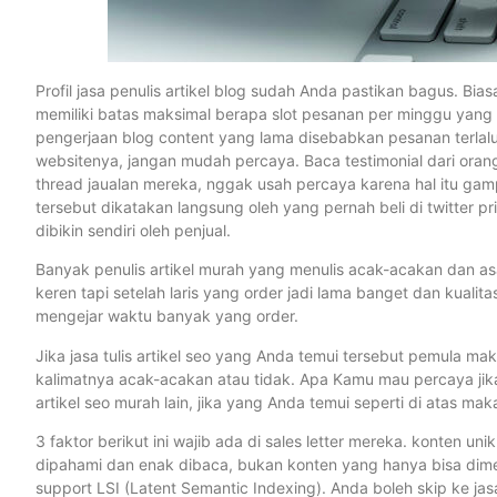
Profil jasa penulis artikel blog sudah Anda pastikan bagus. Bia
memiliki batas maksimal berapa slot pesanan per minggu yan
pengerjaan blog content yang lama disebabkan pesanan terlalu
websitenya, jangan mudah percaya. Baca testimonial dari orang-
thread jaualan mereka, nggak usah percaya karena hal itu gam
tersebut dikatakan langsung oleh yang pernah beli di twitter 
dibikin sendiri oleh penjual.
Banyak penulis artikel murah yang menulis acak-acakan dan as
keren tapi setelah laris yang order jadi lama banget dan kualit
mengejar waktu banyak yang order.
Jika jasa tulis artikel seo yang Anda temui tersebut pemula mak
kalimatnya acak-acakan atau tidak. Apa Kamu mau percaya jika
artikel seo murah lain, jika yang Anda temui seperti di atas maka
3 faktor berikut ini wajib ada di sales letter mereka. konten un
dipahami dan enak dibaca, bukan konten yang hanya bisa dimen
support LSI (Latent Semantic Indexing). Anda boleh skip ke jasa 