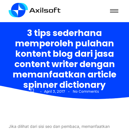
3 tips sederhana
memperoleh pulahan
kontent blog dari jasa
content writer dengan
memanfaatkan article
spinner dictionary
-
-
April 3, 2017
No Comments
Jika dilihat dari sisi seo dan pembaca, memanfaatkan