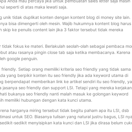
 Apa Anda mau percaya jika untuk pembuatan sales letter saja masih
ui seperti di atas maka lewati saja.
og unik tidak duplikat konten dengan kontent blog di money site lain.
anya bisa dimengerti oleh mesin. Wajib hukumnya kontent blog harus
 skip ke penulis content lain jika 3 faktor tersebut tidak mereka
tar tidak fokus ke materi. Berlakulah seolah-olah sebagai pembaca m
sebut atau rasanya pingin close tab saja ketika membacanya. Karena
leh google penguin.
riendly. Setiap orang memiliki kriteria seo friendly yang tidak sama
Ada yang berpikir konten itu seo friendly jika ada keyword utama di
ang berpendapat memberikan link ke artikel sendiri itu seo friendly, y
wa jasanya seo friendly dan support LSI. Tetapi yang mereka kerjakan
hati bukanya seo friendly nanti malah masuk ke golongan keyword
asih memiliki hubungan dengan kata kunci utama.
arena harganya miring tersebut tidak begitu paham apa itu LSI, dsb
imasi untuk SEO. Biasanya tulisan yang natural justru bagus, LSI ny
 sedikit-sedikit menyisipkan kata kunci dan LSI jika dirasa belum cu