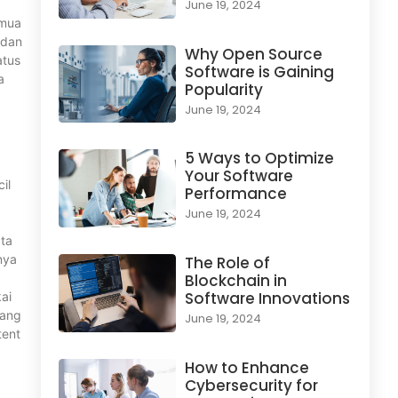
June 19, 2024
emua
 dan
Why Open Source
atus
Software is Gaining
a
Popularity
June 19, 2024
5 Ways to Optimize
Your Software
il
Performance
June 19, 2024
ata
nya
The Role of
Blockchain in
Software Innovations
ai
yang
June 19, 2024
tent
How to Enhance
Cybersecurity for