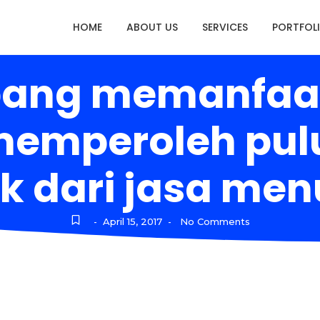
HOME
ABOUT US
SERVICES
PORTFOL
pang memanfaa
 memperoleh pul
k dari jasa men
April 15, 2017
No Comments
-
-