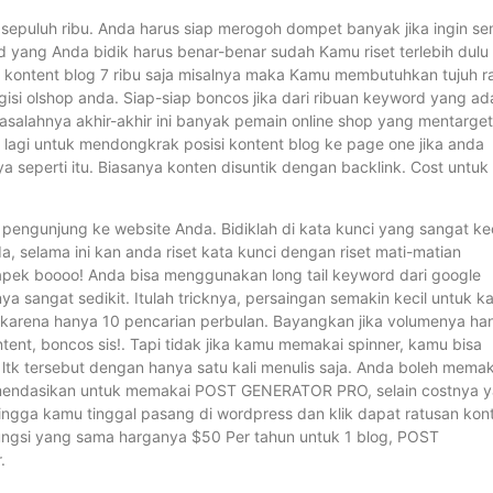
 sepuluh ribu. Anda harus siap merogoh dompet banyak jika ingin s
yang Anda bidik harus benar-benar sudah Kamu riset terlebih dulu
 1 kontent blog 7 ribu saja misalnya maka Kamu membutuhkan tujuh r
isi olshop anda. Siap-siap boncos jika dari ribuan keyword yang ad
asalahnya akhir-akhir ini banyak pemain online shop yang mentarget
agi untuk mendongkrak posisi kontent blog ke page one jika anda
perti itu. Biasanya konten disuntik dengan backlink. Cost untuk
engunjung ke website Anda. Bidiklah di kata kunci yang sangat kec
a, selama ini kan anda riset kata kunci dengan riset mati-matian
Capek boooo! Anda bisa menggunakan long tail keyword dari google
ya sangat sedikit. Itulah tricknya, persaingan semakin kecil untuk k
 karena hanya 10 pencarian perbulan. Bayangkan jika volumenya ha
tent, boncos sis!. Tapi tidak jika kamu memakai spinner, kamu bisa
tk tersebut dengan hanya satu kali menulis saja. Anda boleh memak
ekomendasikan untuk memakai POST GENERATOR PRO, selain costnya 
hingga kamu tinggal pasang di wordpress dan klik dapat ratusan kon
 fungsi yang sama harganya $50 Per tahun untuk 1 blog, POST
.