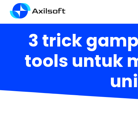
3 trick gam
tools untuk
uni