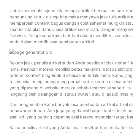
Untuk memenuhi tujuan kita mengisi artikel berkualitas baik 
pengunjung untuk olshop kita maka menyewa jasa tulis artikel
memperoleh content bagus dengan cost sehemat mungkin atau 
saat ini kita ulas dahulu jasa artikel seo murah. Dengan meny
Network. Tetapi sebaiknya hati-hati dalam memfilter jasa tulis 
Anda dalam memilih jasa pembuatan artikel.
Rekam jejak penulis artikel sudah Anda pastikan tidak negatif.
lama. Pastikan mereka memiliki batas maksimal berapa slot or
orderan kontent blog tidak diselesaikan terlalu lama. Kamu ja
testimonial orang-orang yang pernah order konten di jasa pem
yang dipasang di website mereka sebab testimonial seperti itu bis
langsung oleh pelanggan di status twitter, atau di ads.id misaln
Dari pengamatan Kami banyak jasa pembuatan artikel artikel 
penawaran depan. Ada juga yang diawal bagus tapi setelah ban
asal jadi yang penting cepat selesai karena mengejar target 
Kalau penulis artikel yang Anda incar tersebut baru maka teliti