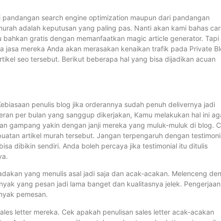
dari pandangan search engine optimization maupun dari pandangan
 murah adalah keputusan yang paling pas. Nanti akan kami bahas ca
bahkan gratis dengan memanfaatkan magic article generator. Tapi
ewa jasa mereka Anda akan merasakan kenaikan trafik pada Private B
artikel seo tersebut. Berikut beberapa hal yang bisa dijadikan acuan
 Kebiasaan penulis blog jika orderannya sudah penuh delivernya jadi
deran per bulan yang sanggup dikerjakan, Kamu melakukan hal ini ag
ngan gampang yakin dengan janji mereka yang muluk-muluk di blog. C
buatan artikel murah tersebut. Jangan terpengaruh dengan testimoni
a dibikin sendiri. Anda boleh percaya jika testimonial itu ditulis
ya.
dadakan yang menulis asal jadi saja dan acak-acakan. Melenceng de
yak yang pesan jadi lama banget dan kualitasnya jelek. Pengerjaan
banyak pemesan.
 sales letter mereka. Cek apakah penulisan sales letter acak-acakan