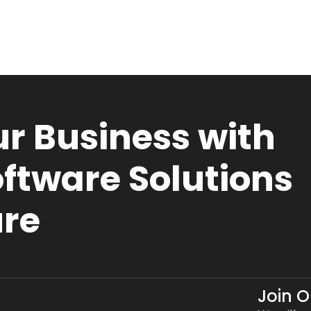
r Business with
ftware Solutions
ure
Join 