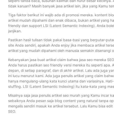
seperti tanda baca, susunan kalimat dan huruf besar kecilnya.
tidak karuan? Masih banyak jasa artikel lain, jika yang Kamu tem
Tiga faktor berikut ini wajib ada di promosi mereka. kontent bl
artikel mudah dipahami dan enak dibaca, bukan artikel yang h
friendly dan support LSI (Latent Semantic Indexing). Anda boleh
janjikan.
Pastikan hasil tulisan tidak pakai basa-basi yang berputar-pu
site Anda sendiri, apakah Anda enjoy jika membaca artikel ter
artikel yang mudah dipahami oleh manusia semakin disenangi o
Kebanyakan jasa buat artikel claim bahwa jasa seo mereka SEO f
Anda harus pastikan seo friendly versi mereka itu seperti apa. 
depan, di setiap paragraf, dan di akhir artikel. Lalu ada juga y
ini lucu menurut kami. Ada juga penulis artikel yang claim bah
hanya mengulang-ulang kata kunci utama dan variasinya. Hati-
stuffing. LSI (Latent Semantic Indexing) itu kata-kata yang m
Misalnya saja jasa penulis artikel seo murah yang Kamu incar k
sebaiknya Anda pesan saja blog content yang natural tanpa opt
mengalis sendiri masuk ke artikel tersebut. Lalu Kamu bisa edit
SEO.