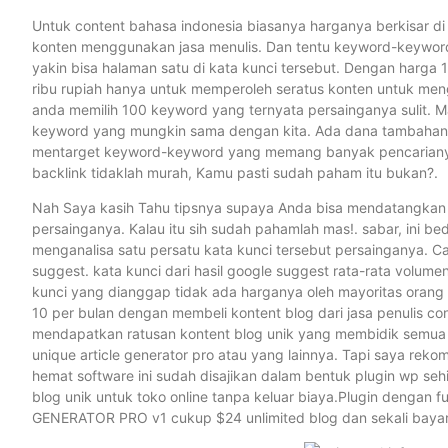
Untuk content bahasa indonesia biasanya harganya berkisar di
konten menggunakan jasa menulis. Dan tentu keyword-keyword 
yakin bisa halaman satu di kata kunci tersebut. Dengan harga
ribu rupiah hanya untuk memperoleh seratus konten untuk meng
anda memilih 100 keyword yang ternyata persainganya sulit. M
keyword yang mungkin sama dengan kita. Ada dana tambahan l
mentarget keyword-keyword yang memang banyak pencarianya se
backlink tidaklah murah, Kamu pasti sudah paham itu bukan?.
Nah Saya kasih Tahu tipsnya supaya Anda bisa mendatangkan p
persainganya. Kalau itu sih sudah pahamlah mas!. sabar, ini bed
menganalisa satu persatu kata kunci tersebut persainganya. 
suggest. kata kunci dari hasil google suggest rata-rata volumen
kunci yang dianggap tidak ada harganya oleh mayoritas orang
10 per bulan dengan membeli kontent blog dari jasa penulis con
mendapatkan ratusan kontent blog unik yang membidik semua l
unique article generator pro atau yang lainnya. Tapi saya r
hemat software ini sudah disajikan dalam bentuk plugin wp se
blog unik untuk toko online tanpa keluar biaya.Plugin dengan
GENERATOR PRO v1 cukup $24 unlimited blog dan sekali bayar