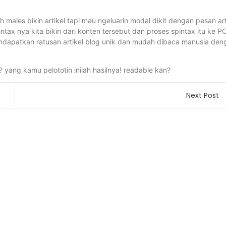
males bikin artikel tapi mau ngeluarin modal dikit dengan pesan art
spintax nya kita bikin dari konten tersebut dan proses spintax itu ke 
ndapatkan ratusan artikel blog unik dan mudah dibaca manusia den
ang kamu pelototin inilah hasilnya! readable kan?
Next Post