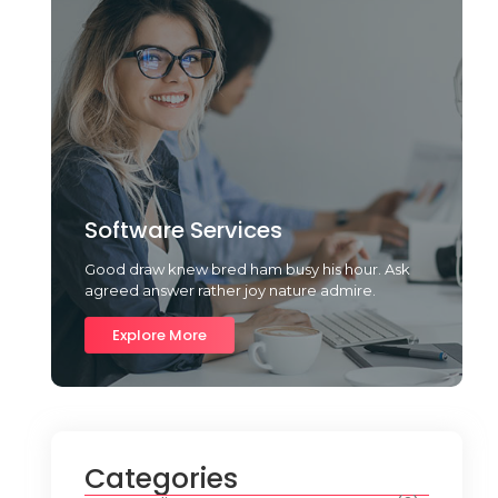
Software Services
Good draw knew bred ham busy his hour. Ask
agreed answer rather joy nature admire.
Explore More
Categories