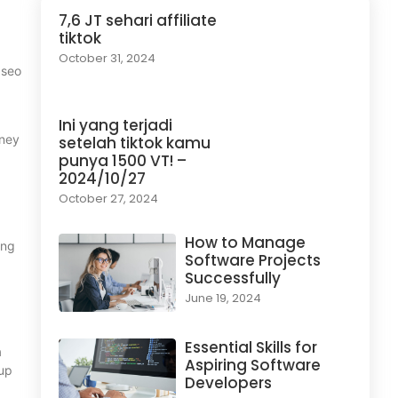
7,6 JT sehari affiliate
tiktok
October 31, 2024
 seo
Ini yang terjadi
oney
setelah tiktok kamu
punya 1500 VT! –
2024/10/27
October 27, 2024
How to Manage
ang
Software Projects
Successfully
June 19, 2024
Essential Skills for
a
Aspiring Software
kup
Developers