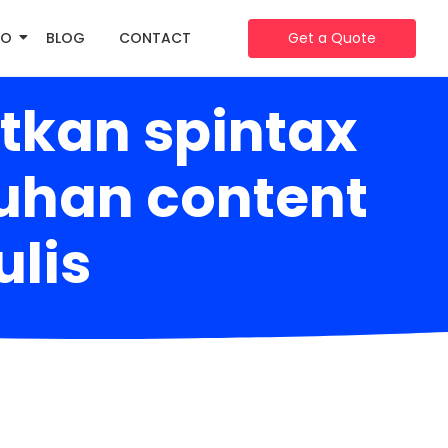
IO
BLOG
CONTACT
Get a Quote
tkan spintax
uhan content
ulis