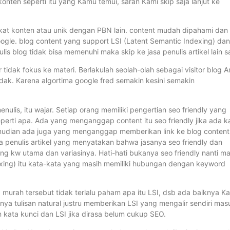
onten seperti itu yang Kamu temui, saran Kami skip saja lanjut ke
plikat konten atau unik dengan PBN lain. content mudah dipahami dan
ogle. blog content yang support LSI (Latent Semantic Indexing) dan
nulis blog tidak bisa memenuhi maka skip ke jasa penulis artikel lain s
r tidak fokus ke materi. Berlakulah seolah-olah sebagai visitor blog 
k. Karena algortima google fred semakin kesini semakin
enulis, itu wajar. Setiap orang memiliki pengertian seo friendly yang
eperti apa. Ada yang menganggap content itu seo friendly jika ada k
. Kemudian ada juga yang menganggap memberikan link ke blog content
jasa penulis artikel yang menyatakan bahwa jasanya seo friendly dan
g kw utama dan variasinya. Hati-hati bukanya seo friendly nanti ma
dexing) itu kata-kata yang masih memiliki hubungan dengan keyword
a murah tersebut tidak terlalu paham apa itu LSI, dsb ada baiknya K
anya tulisan natural justru memberikan LSI yang mengalir sendiri mas
an kata kunci dan LSI jika dirasa belum cukup SEO.