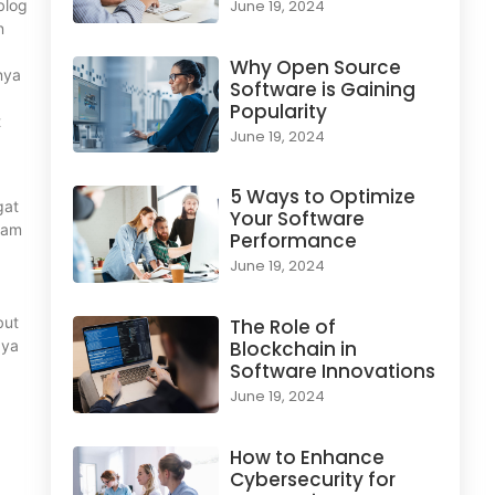
blog
June 19, 2024
n
Why Open Source
nya
Software is Gaining
Popularity
t
June 19, 2024
5 Ways to Optimize
gat
Your Software
-jam
Performance
June 19, 2024
but
The Role of
aya
Blockchain in
Software Innovations
June 19, 2024
How to Enhance
Cybersecurity for