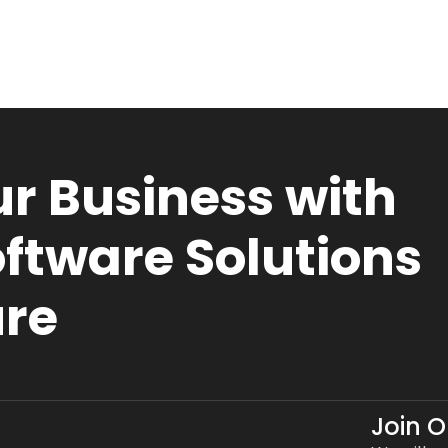
r Business with
ftware Solutions
ure
Join 