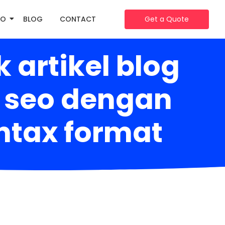
IO
BLOG
CONTACT
Get a Quote
artikel blog
el seo dengan
ntax format