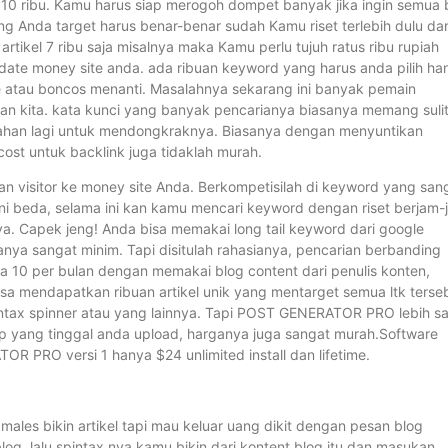
 10 ribu. Kamu harus siap merogoh dompet banyak jika ingin semua 
ng Anda target harus benar-benar sudah Kamu riset terlebih dulu da
artikel 7 ribu saja misalnya maka Kamu perlu tujuh ratus ribu rupiah
ate money site anda. ada ribuan keyword yang harus anda pilih ha
ne atau boncos menanti. Masalahnya sekarang ini banyak pemain
n kita. kata kunci yang banyak pencarianya biasanya memang suli
ahan lagi untuk mendongkraknya. Biasanya dengan menyuntikan
cost untuk backlink juga tidaklah murah.
 visitor ke money site Anda. Berkompetisilah di keyword yang san
, ini beda, selama ini kan kamu mencari keyword dengan riset berjam
nya. Capek jeng! Anda bisa memakai long tail keyword dari google
ianya sangat minim. Tapi disitulah rahasianya, pencarian berbanding
ya 10 per bulan dengan memakai blog content dari penulis konten,
sa mendapatkan ribuan artikel unik yang mentarget semua ltk terse
ntax spinner atau yang lainnya. Tapi POST GENERATOR PRO lebih s
p yang tinggal anda upload, harganya juga sangat murah.Software
R PRO versi 1 hanya $24 unlimited install dan lifetime.
males bikin artikel tapi mau keluar uang dikit dengan pesan blog
 blog, lalu spintax nya kamu bikin dari kontent blog itu dan masukan