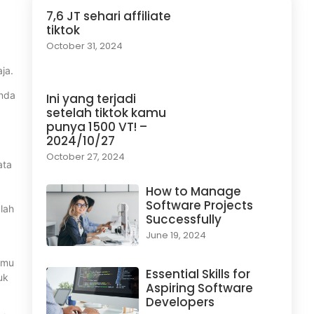
7,6 JT sehari affiliate
tiktok
October 31, 2024
aja.
Anda
Ini yang terjadi
setelah tiktok kamu
punya 1500 VT! –
2024/10/27
October 27, 2024
ata
How to Manage
Software Projects
lah
Successfully
June 19, 2024
amu
Essential Skills for
uk
Aspiring Software
Developers