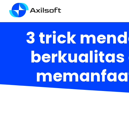
3 trick men
berkualitas 
memanfaatk