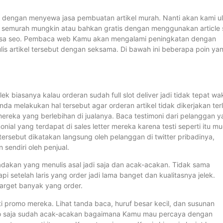
 dengan menyewa jasa pembuatan artikel murah. Nanti akan kami u
semurah mungkin atau bahkan gratis dengan menggunakan article 
g jasa seo. Pembaca web Kamu akan mengalami peningkatan dengan
lis artikel tersebut dengan seksama. Di bawah ini beberapa poin ya
lek biasanya kalau orderan sudah full slot deliver jadi tidak tepat wa
da melakukan hal tersebut agar orderan artikel tidak dikerjakan terl
reka yang berlebihan di jualanya. Baca testimoni dari pelanggan 
nial yang terdapat di sales letter mereka karena testi seperti itu m
i tersebut dikatakan langsung oleh pelanggan di twitter pribadinya,
 sendiri oleh penjual.
dakan yang menulis asal jadi saja dan acak-acakan. Tidak sama
i setelah laris yang order jadi lama banget dan kualitasnya jelek.
target banyak yang order.
ti promo mereka. Lihat tanda baca, huruf besar kecil, dan susunan
mo saja sudah acak-acakan bagaimana Kamu mau percaya dengan