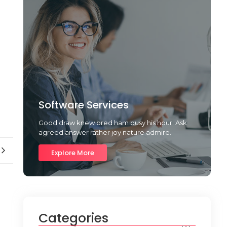
Software Services
Good draw knew bred ham busy his hour. Ask
agreed answer rather joy nature admire.
Explore More
Categories