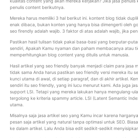
kualitas content yang akan mereka kerjakan? Jika jasa penulis k
penulis content berikutnya.
Mereka harus memiliki 3 hal berikut ini. kontent blog tidak du
enak dibaca, bukan konten yang hanya bisa dimengerti oleh go
seo firendly adalah wajib. 3 faktor di atas adalah wajib, jika pe
Pastikan hasil tulisan tidak pakai basa-basi yang berputar-puta
sendiri, Apakah Kamu nyaman dan paham membacanya atau tida
memperhitungkan blog content yang ditulis untuk manusia.
Hasil artikel yang seo friendly banyak menjadi claim para jasa m
tidak sama Anda harus pastikan seo friendly versi mereka itu s
kunci utama di awal, di setiap paragraf, dan di akhir artikel
sendiri itu seo friendly, yang ini lucu menurut kami. Ada juga 
support LSI. Tetapi yang mereka lakukan hanya mengulang-ulan
tergolong ke kriteria spammy article. LSI (Latent Semantic In
utama.
Misalnya saja jasa artikel seo yang Kamu incar karena hargany
pesan saja artikel yang natural tanpa optimasi untuk SEO. Bias
ke dalam artikel. Lalu Anda bisa edit sedikit-sedikit menyisipk