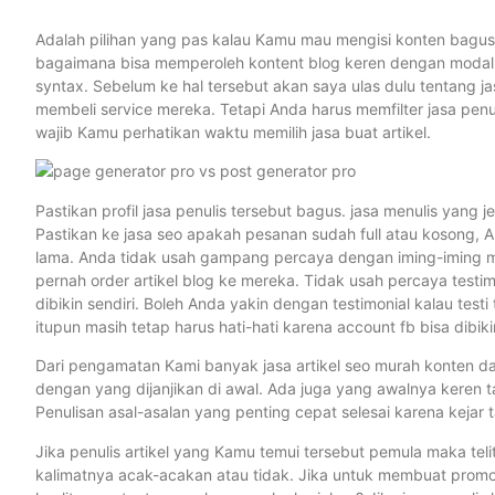
Adalah pilihan yang pas kalau Kamu mau mengisi konten bagus
bagaimana bisa memperoleh kontent blog keren dengan modal 
syntax. Sebelum ke hal tersebut akan saya ulas dulu tentan
membeli service mereka. Tetapi Anda harus memfilter jasa penu
wajib Kamu perhatikan waktu memilih jasa buat artikel.
Pastikan profil jasa penulis tersebut bagus. jasa menulis yang je
Pastikan ke jasa seo apakah pesanan sudah full atau kosong, An
lama. Anda tidak usah gampang percaya dengan iming-iming me
pernah order artikel blog ke mereka. Tidak usah percaya testimo
dibikin sendiri. Boleh Anda yakin dengan testimonial kalau test
itupun masih tetap harus hati-hati karena account fb bisa dibikin
Dari pengamatan Kami banyak jasa artikel seo murah konten da
dengan yang dijanjikan di awal. Ada juga yang awalnya keren tap
Penulisan asal-asalan yang penting cepat selesai karena kejar 
Jika penulis artikel yang Kamu temui tersebut pemula maka teli
kalimatnya acak-acakan atau tidak. Jika untuk membuat pro