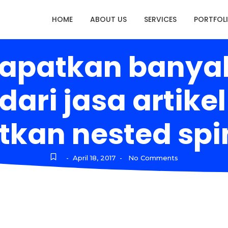
HOME
ABOUT US
SERVICES
PORTFOL
dapatkan banyak 
dari jasa artik
an nested spi
April 18, 2017
No Comments
-
-