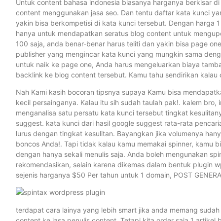
Untuk content bahasa indonesia biasanya harganya berkisar di
content menggunakan jasa seo. Dan tentu daftar kata kunci ya
yakin bisa berkompetisi di kata kunci tersebut. Dengan harga 1 
hanya untuk mendapatkan seratus blog content untuk mengupd
100 saja, anda benar-benar harus teliti dan yakin bisa page o
publisher yang mengincar kata kunci yang mungkin sama denga
untuk naik ke page one, Anda harus mengeluarkan biaya tamb
backlink ke blog content tersebut. Kamu tahu sendirikan kalau 
Nah Kami kasih bocoran tipsnya supaya Kamu bisa mendapatkan
kecil persainganya. Kalau itu sih sudah taulah pak!. kalem bro
menganalisa satu persatu kata kunci tersebut tingkat kesulita
suggest. kata kunci dari hasil google suggest rata-rata pencar
lurus dengan tingkat kesulitan. Bayangkan jika volumenya han
boncos Anda!. Tapi tidak kalau kamu memakai spinner, kamu bi
dengan hanya sekali menulis saja. Anda boleh mengunakan spi
rekomendasikan, selain karena dikemas dalam bentuk plugin w
sejenis harganya $50 Per tahun untuk 1 domain, POST GENERATO
terdapat cara lainya yang lebih smart jika anda memang sudah 
content ke jasa penulis content. Tetapi kita order saja 1 artikel