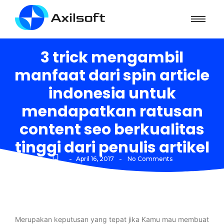
3 trick mengambil
manfaat dari spin article
indonesia untuk
mendapatkan ratusan
content seo berkualitas
tinggi dari penulis artikel
-
-
April 16, 2017
No Comments
Merupakan keputusan yang tepat jika Kamu mau membuat