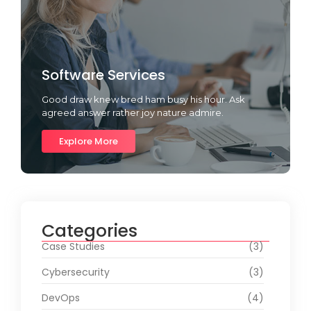
Software Services
Good draw knew bred ham busy his hour. Ask
agreed answer rather joy nature admire.
Explore More
Categories
Case Studies
(3)
Cybersecurity
(3)
DevOps
(4)