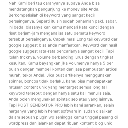
Nah Kami beri tau caranyanya supaya Anda bisa
mendatangkan pengunjung ke money site Anda.
Berkompetisilah di keyword yang sangat kecil
persainganya. Seperti itu sih sudah pahamlah pak!. sabar,
ini beda, biasanya kan kamu mencari kata kunci dengan
riset berjam-jam menganalisa satu persatu keyword
tersebut persainganya. Capek mas! Long tail keyword dari
google suggest bisa anda manfaatkan. Keyword dari hasil
google suggest rata-rata pencarianya sangat kecil. Tapi
itulah tricknya, volume berbanding lurus dengan tingkat
kesulitan. Kamu bayangkan jika volumenya hanya 5 per
bulan dengan membeli konten dari jasa pembuatan artikel
murah, tekor Anda!. Jika buat artikelnya menggunakan
spinner, boncos tidak berlaku, kamu bisa mendapatkan
ratusan content unik yang mentarget semua long tail
keyword tersebut dengan hanya satu kali menulis saja.
Anda boleh mengunakan spintax seo atau yang lainnya.
Tapi POST GENERATOR PRO lebih kami sarankan, selain
harganya yang lebih hemat software ini sudah disajikan
dalam sebuah plugin wp sehingga kamu tinggal pasang di
wordpress dan jalankan dapat ribuan kontent blog unik