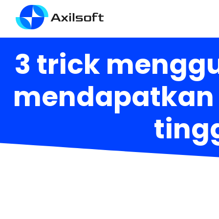
3 trick menggu
mendapatkan b
tingg