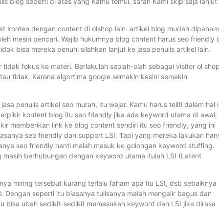
s blog seperti di atas yang Kamu temui, saran Kami skip saja lanjut
ikat konten dengan content di olshop lain. artikel blog mudah dipaham
leh mesin pencari. Wajib hukumnya blog content harus seo friendly 
dak bisa mereka penuhi silahkan lanjut ke jasa penulis artikel lain.
 tidak fokus ke materi. Berlakulah seolah-olah sebagai visitor ol sho
 tidak. Karena algortima google semakin kesini semakin
sa penulis artikel seo murah, itu wajar. Kamu harus teliti dalam hal i
pikir kontent blog itu seo friendly jika ada keyword utama di awal, 
ir memberikan link ke blog content sendiri itu seo friendly, yang ini
jasanya seo friendly dan support LSI. Tapi yang mereka lakukan han
nya seo friendly nanti malah masuk ke golongan keyword stuffing.
ng masih berhubungan dengan keyword utama itulah LSI (Latent
nya miring tersebut kurang terlalu faham apa itu LSI, dsb sebaiknya
. Dengan seperti itu biasanya tulisanya malah mengalir bagus dan
u bisa ubah sedikit-sedikit memasukan keyword dan LSI jika dirasa