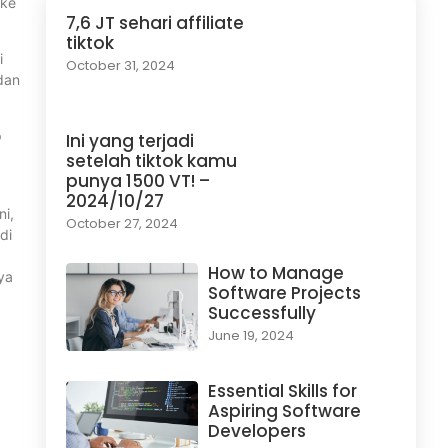
 ke
7,6 JT sehari affiliate
tiktok
i
October 31, 2024
dan
p
Ini yang terjadi
setelah tiktok kamu
punya 1500 VT! –
2024/10/27
ni,
October 27, 2024
di
How to Manage
ya
Software Projects
Successfully
June 19, 2024
Essential Skills for
Aspiring Software
Developers