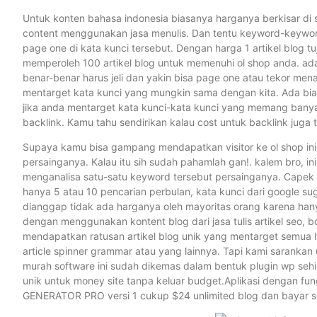
Untuk konten bahasa indonesia biasanya harganya berkisar di 
content menggunakan jasa menulis. Dan tentu keyword-keyword 
page one di kata kunci tersebut. Dengan harga 1 artikel blog t
memperoleh 100 artikel blog untuk memenuhi ol shop anda. ada
benar-benar harus jeli dan yakin bisa page one atau tekor men
mentarget kata kunci yang mungkin sama dengan kita. Ada bia
jika anda mentarget kata kunci-kata kunci yang memang banyak d
backlink. Kamu tahu sendirikan kalau cost untuk backlink juga 
Supaya kamu bisa gampang mendapatkan visitor ke ol shop ini s
persainganya. Kalau itu sih sudah pahamlah gan!. kalem bro, i
menganalisa satu-satu keyword tersebut persainganya. Capek b
hanya 5 atau 10 pencarian perbulan, kata kunci dari google su
dianggap tidak ada harganya oleh mayoritas orang karena hany
dengan menggunakan kontent blog dari jasa tulis artikel seo, 
mendapatkan ratusan artikel blog unik yang mentarget semua l
article spinner grammar atau yang lainnya. Tapi kami sarank
murah software ini sudah dikemas dalam bentuk plugin wp sehi
unik untuk money site tanpa keluar budget.Aplikasi dengan f
GENERATOR PRO versi 1 cukup $24 unlimited blog dan bayar se