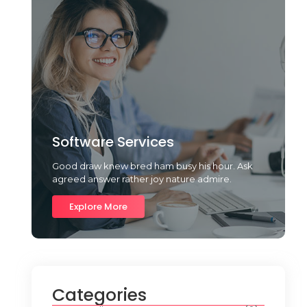
Software Services
Good draw knew bred ham busy his hour. Ask
agreed answer rather joy nature admire.
Explore More
Categories