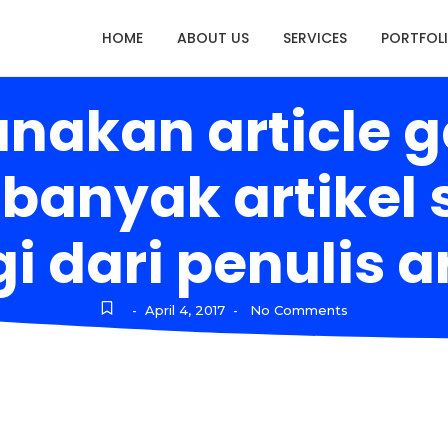
HOME
ABOUT US
SERVICES
PORTFOL
nakan article 
anyak artikel s
i dari penulis a
April 4, 2017
No Comments
-
-