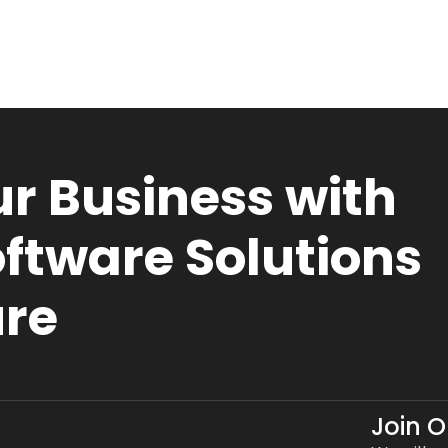
r Business with
ftware Solutions
ure
Join 