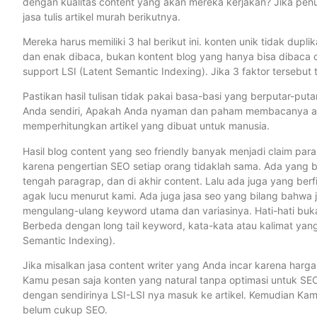
dengan kualitas content yang akan mereka kerjakan? Jika penuli
jasa tulis artikel murah berikutnya.
Mereka harus memiliki 3 hal berikut ini. konten unik tidak dupl
dan enak dibaca, bukan kontent blog yang hanya bisa dibaca o
support LSI (Latent Semantic Indexing). Jika 3 faktor tersebut ti
Pastikan hasil tulisan tidak pakai basa-basi yang berputar-putar
Anda sendiri, Apakah Anda nyaman dan paham membacanya atau
memperhitungkan artikel yang dibuat untuk manusia.
Hasil blog content yang seo friendly banyak menjadi claim para ja
karena pengertian SEO setiap orang tidaklah sama. Ada yang ber
tengah paragrap, dan di akhir content. Lalu ada juga yang berfik
agak lucu menurut kami. Ada juga jasa seo yang bilang bahwa 
mengulang-ulang keyword utama dan variasinya. Hati-hati buka
Berbeda dengan long tail keyword, kata-kata atau kalimat ya
Semantic Indexing).
Jika misalkan jasa content writer yang Anda incar karena harga
Kamu pesan saja konten yang natural tanpa optimasi untuk SEO
dengan sendirinya LSI-LSI nya masuk ke artikel. Kemudian Kam
belum cukup SEO.