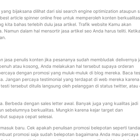
ng bijaksana dilihat dari sisi search engine optimization ataupun si
st article spinner online free untuk memperoleh konten berkualitas
ita bahas terlebih dulu jasa artikel. Trafik website Kamu akan
mun dalam hal mensortir jasa artikel seo Anda harus teliti. Ketik
an.
aan jasa penulis konten jika pesananya sudah membludak delivernya j
h penuh atau kosong, Anda melakukan hal tersebut supaya orderan
g percaya dengan promosi yang muluk-muluk di blog mereka. Baca tes
a. Jangan percaya testimonial yang terdapat di web mereka karena
testi tersebut ditulis langsung oleh pelanggan di status twitter, atau 
a. Berbeda dengan sales letter awal. Banyak juga yang kualitas jadi
n sebelumnya berkualitas. Mungkin karena kejar target dan
ut supaya cepat selesai.
 termasuk baru. Cek apakah penulisan promosi belepotan seperti tanda
membuat promosi saja sudah belepotan bagaimana Anda mau percaya