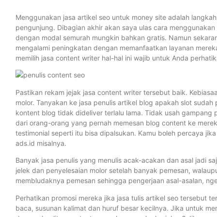
Menggunakan jasa artikel seo untuk money site adalah langkah ya
pengunjung. Dibagian akhir akan saya ulas cara menggunakan be
dengan modal semurah mungkin bahkan gratis. Namun sekarang k
mengalami peningkatan dengan memanfaatkan layanan mereka. Na
memilih jasa content writer hal-hal ini wajib untuk Anda perhatik
Pastikan rekam jejak jasa content writer tersebut baik. Kebias
molor. Tanyakan ke jasa penulis artikel blog apakah slot suda
kontent blog tidak dideliver terlalu lama. Tidak usah gampan
dari orang-orang yang pernah memesan blog content ke merek
testimonial seperti itu bisa dipalsukan. Kamu boleh percaya jika 
ads.id misalnya.
Banyak jasa penulis yang menulis acak-acakan dan asal jadi saj
jelek dan penyelesaian molor setelah banyak pemesan, walaupu
membludaknya pemesan sehingga pengerjaan asal-asalan, ngeb
Perhatikan promosi mereka jika jasa tulis artikel seo tersebut
baca, susunan kalimat dan huruf besar kecilnya. Jika untuk 