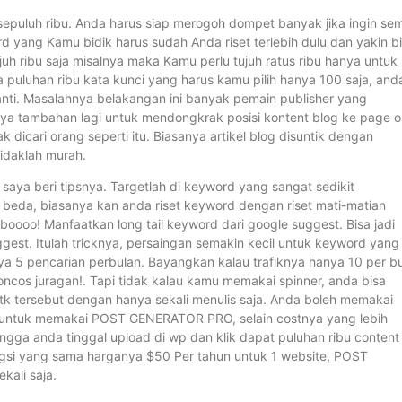
sepuluh ribu. Anda harus siap merogoh dompet banyak jika ingin se
yang Kamu bidik harus sudah Anda riset terlebih dulu dan yakin b
ujuh ribu saja misalnya maka Kamu perlu tujuh ratus ribu hanya untuk
 puluhan ribu kata kunci yang harus kamu pilih hanya 100 saja, and
anti. Masalahnya belakangan ini banyak pemain publisher yang
ya tambahan lagi untuk mendongkrak posisi kontent blog ke page 
icari orang seperti itu. Biasanya artikel blog disuntik dengan
tidaklah murah.
aya beri tipsnya. Targetlah di keyword yang sangat sedikit
ni beda, biasanya kan anda riset keyword dengan riset mati-matian
oooo! Manfaatkan long tail keyword dari google suggest. Bisa jadi
ggest. Itulah tricknya, persaingan semakin kecil untuk keyword yang
a 5 pencarian perbulan. Bayangkan kalau trafiknya hanya 10 per b
boncos juragan!. Tapi tidak kalau kamu memakai spinner, anda bisa
tk tersebut dengan hanya sekali menulis saja. Anda boleh memakai
an untuk memakai POST GENERATOR PRO, selain costnya yang lebih
ngga anda tinggal upload di wp dan klik dapat puluhan ribu content
ungsi yang sama harganya $50 Per tahun untuk 1 website, POST
kali saja.