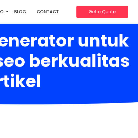
IO
BLOG
CONTACT
Get a Quote
generator untuk
eo berkualitas
rtikel