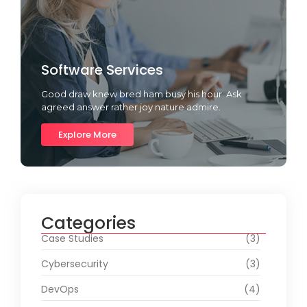
Software Services
Good draw knew bred ham busy his hour. Ask
agreed answer rather joy nature admire.
Explore More
Categories
Case Studies
(3)
Cybersecurity
(3)
DevOps
(4)