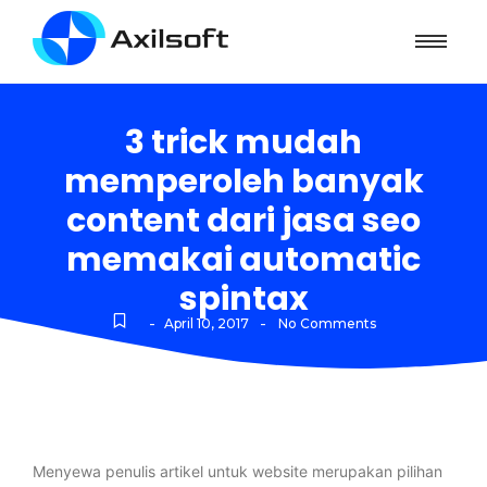
3 trick mudah
memperoleh banyak
content dari jasa seo
memakai automatic
spintax
-
-
April 10, 2017
No Comments
Menyewa penulis artikel untuk website merupakan pilihan