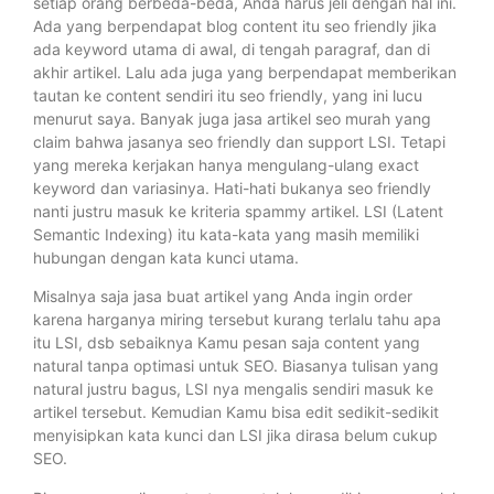
setiap orang berbeda-beda, Anda harus jeli dengan hal ini.
Ada yang berpendapat blog content itu seo friendly jika
ada keyword utama di awal, di tengah paragraf, dan di
akhir artikel. Lalu ada juga yang berpendapat memberikan
tautan ke content sendiri itu seo friendly, yang ini lucu
menurut saya. Banyak juga jasa artikel seo murah yang
claim bahwa jasanya seo friendly dan support LSI. Tetapi
yang mereka kerjakan hanya mengulang-ulang exact
keyword dan variasinya. Hati-hati bukanya seo friendly
nanti justru masuk ke kriteria spammy artikel. LSI (Latent
Semantic Indexing) itu kata-kata yang masih memiliki
hubungan dengan kata kunci utama.
Misalnya saja jasa buat artikel yang Anda ingin order
karena harganya miring tersebut kurang terlalu tahu apa
itu LSI, dsb sebaiknya Kamu pesan saja content yang
natural tanpa optimasi untuk SEO. Biasanya tulisan yang
natural justru bagus, LSI nya mengalis sendiri masuk ke
artikel tersebut. Kemudian Kamu bisa edit sedikit-sedikit
menyisipkan kata kunci dan LSI jika dirasa belum cukup
SEO.