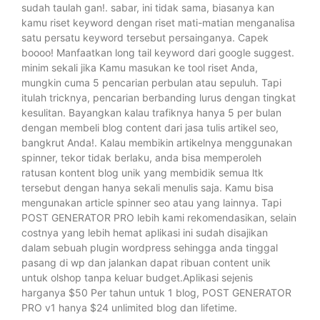
sudah taulah gan!. sabar, ini tidak sama, biasanya kan
kamu riset keyword dengan riset mati-matian menganalisa
satu persatu keyword tersebut persainganya. Capek
boooo! Manfaatkan long tail keyword dari google suggest.
minim sekali jika Kamu masukan ke tool riset Anda,
mungkin cuma 5 pencarian perbulan atau sepuluh. Tapi
itulah tricknya, pencarian berbanding lurus dengan tingkat
kesulitan. Bayangkan kalau trafiknya hanya 5 per bulan
dengan membeli blog content dari jasa tulis artikel seo,
bangkrut Anda!. Kalau membikin artikelnya menggunakan
spinner, tekor tidak berlaku, anda bisa memperoleh
ratusan kontent blog unik yang membidik semua ltk
tersebut dengan hanya sekali menulis saja. Kamu bisa
mengunakan article spinner seo atau yang lainnya. Tapi
POST GENERATOR PRO lebih kami rekomendasikan, selain
costnya yang lebih hemat aplikasi ini sudah disajikan
dalam sebuah plugin wordpress sehingga anda tinggal
pasang di wp dan jalankan dapat ribuan content unik
untuk olshop tanpa keluar budget.Aplikasi sejenis
harganya $50 Per tahun untuk 1 blog, POST GENERATOR
PRO v1 hanya $24 unlimited blog dan lifetime.