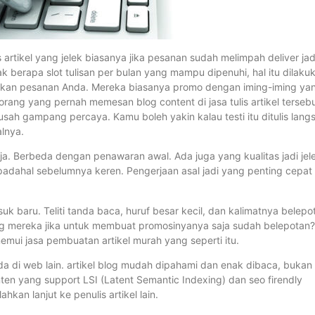
s artikel yang jelek biasanya jika pesanan sudah melimpah deliver jad
k berapa slot tulisan per bulan yang mampu dipenuhi, hal itu dilaku
esaikan pesanan Anda. Mereka biasanya promo dengan iming-iming ya
rang yang pernah memesan blog content di jasa tulis artikel tersebu
 usah gampang percaya. Kamu boleh yakin kalau testi itu ditulis lang
alnya.
ja. Berbeda dengan penawaran awal. Ada juga yang kualitas jadi jel
padahal sebelumnya keren. Pengerjaan asal jadi yang penting cepat
suk baru. Teliti tanda baca, huruf besar kecil, dan kalimatnya belepo
log mereka jika untuk membuat promosinyanya saja sudah belepotan?
nemui jasa pembuatan artikel murah yang seperti itu.
 ada di web lain. artikel blog mudah dipahami dan enak dibaca, bukan
nten yang support LSI (Latent Semantic Indexing) dan seo firendly
hkan lanjut ke penulis artikel lain.