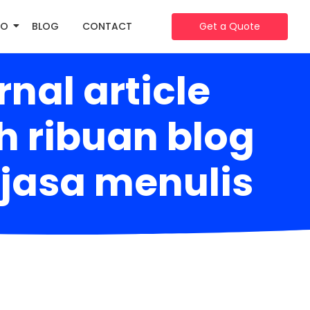
IO
BLOG
CONTACT
Get a Quote
nal article
 ribuan blog
 jasa menulis