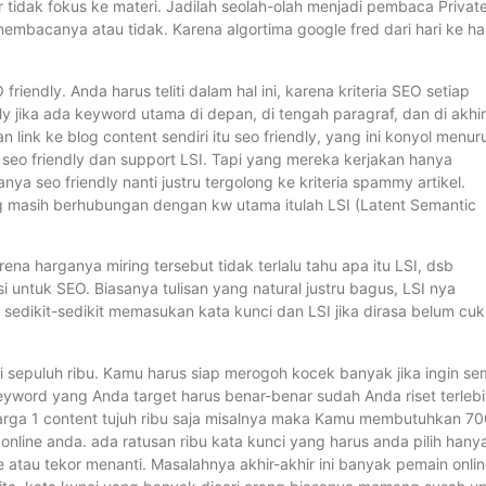
ar tidak fokus ke materi. Jadilah seolah-olah menjadi pembaca Privat
bacanya atau tidak. Karena algortima google fred dari hari ke ha
iendly. Anda harus teliti dalam hal ini, karena kriteria SEO setiap
ly jika ada keyword utama di depan, di tengah paragraf, dan di akhir
nk ke blog content sendiri itu seo friendly, yang ini konyol menur
 seo friendly dan support LSI. Tapi yang mereka kerjakan hanya
a seo friendly nanti justru tergolong ke kriteria spammy artikel.
ng masih berhubungan dengan kw utama itulah LSI (Latent Semantic
rena harganya miring tersebut tidak terlalu tahu apa itu LSI, dsb
 untuk SEO. Biasanya tulisan yang natural justru bagus, LSI nya
it sedikit-sedikit memasukan kata kunci dan LSI jika dirasa belum cu
 sepuluh ribu. Kamu harus siap merogoh kocek banyak jika ingin s
yword yang Anda target harus benar-benar sudah Anda riset terleb
harga 1 content tujuh ribu saja misalnya maka Kamu membutuhkan 7
nline anda. ada ratusan ribu kata kunci yang harus anda pilih hany
e atau tekor menanti. Masalahnya akhir-akhir ini banyak pemain onli