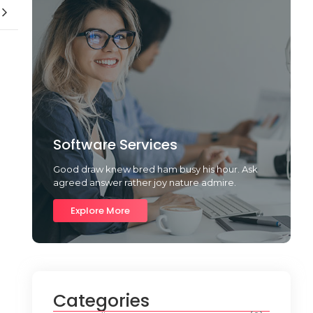
Software Services
Good draw knew bred ham busy his hour. Ask
agreed answer rather joy nature admire.
Explore More
Categories