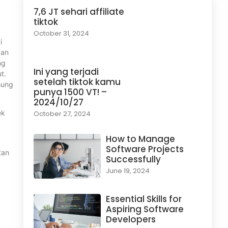
7,6 JT sehari affiliate
tiktok
October 31, 2024
i
kan
ng
Ini yang terjadi
t.
setelah tiktok kamu
sung
punya 1500 VT! –
2024/10/27
ek
October 27, 2024
How to Manage
Software Projects
tan
Successfully
June 19, 2024
Essential Skills for
Aspiring Software
Developers