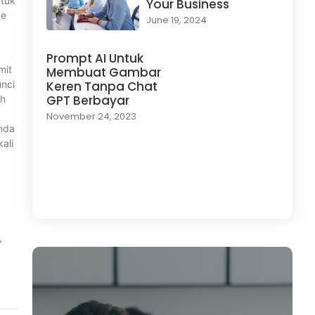
ntuk
Your Business
ke
June 19, 2024
Prompt AI Untuk
mit
Membuat Gambar
unci
Keren Tanpa Chat
GPT Berbayar
ih
November 24, 2023
anda
ali
Load More
,