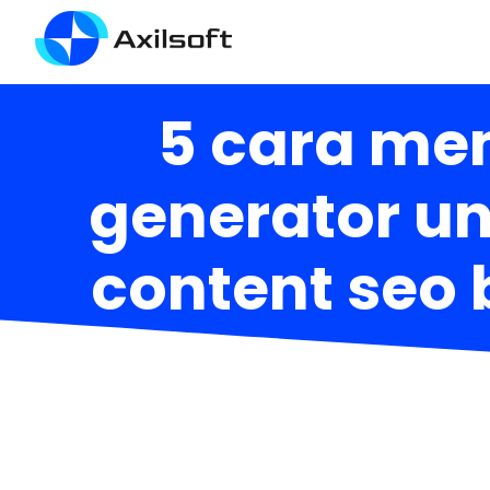
5 cara mem
generator u
content seo 