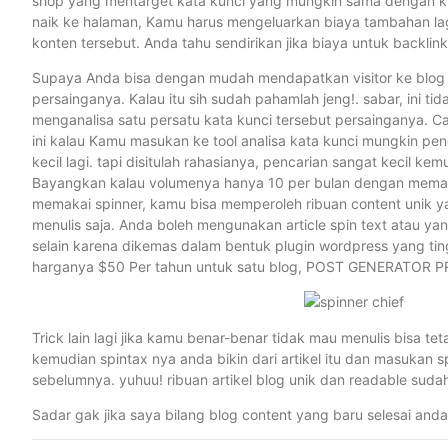
shop yang mentarget kata kunci yang mungkin sama dengan ki
naik ke halaman, Kamu harus mengeluarkan biaya tambahan la
konten tersebut. Anda tahu sendirikan jika biaya untuk backlink
Supaya Anda bisa dengan mudah mendapatkan visitor ke blog ini
persainganya. Kalau itu sih sudah pahamlah jeng!. sabar, ini ti
menganalisa satu persatu kata kunci tersebut persainganya. Ca
ini kalau Kamu masukan ke tool analisa kata kunci mungkin pen
kecil lagi. tapi disitulah rahasianya, pencarian sangat kecil k
Bayangkan kalau volumenya hanya 10 per bulan dengan memakai a
memakai spinner, kamu bisa memperoleh ribuan content unik y
menulis saja. Anda boleh mengunakan article spin text atau 
selain karena dikemas dalam bentuk plugin wordpress yang ting
harganya $50 Per tahun untuk satu blog, POST GENERATOR PRO v
Trick lain lagi jika kamu benar-benar tidak mau menulis bisa tet
kemudian spintax nya anda bikin dari artikel itu dan masuka
sebelumnya. yuhuu! ribuan artikel blog unik dan readable suda
Sadar gak jika saya bilang blog content yang baru selesai and