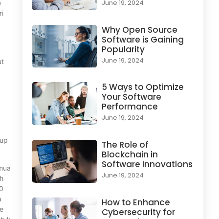
June 19, 2024
e
ri
Why Open Source
Software is Gaining
Popularity
June 19, 2024
ut
5 Ways to Optimize
Your Software
Performance
June 19, 2024
kup
The Role of
Blockchain in
Software Innovations
emua
June 19, 2024
ih
00
a
How to Enhance
ne
Cybersecurity for