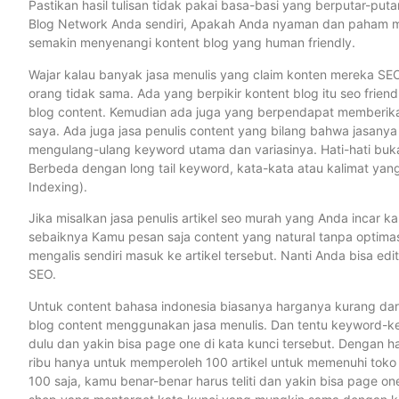
Pastikan hasil tulisan tidak pakai basa-basi yang berputar-put
Blog Network Anda sendiri, Apakah Anda nyaman dan paham mem
semakin menyenangi kontent blog yang human friendly.
Wajar kalau banyak jasa menulis yang claim konten mereka SEO fr
orang tidak sama. Ada yang berpikir kontent blog itu seo friend
blog content. Kemudian ada juga yang berpendapat memberikan li
saya. Ada juga jasa penulis content yang bilang bahwa jasanya
mengulang-ulang keyword utama dan variasinya. Hati-hati bukany
Berbeda dengan long tail keyword, kata-kata atau kalimat ya
Indexing).
Jika misalkan jasa penulis artikel seo murah yang Anda incar ka
sebaiknya Kamu pesan saja content yang natural tanpa optimasi
mengalis sendiri masuk ke artikel tersebut. Nanti Anda bisa ed
SEO.
Untuk content bahasa indonesia biasanya harganya kurang dari
blog content menggunakan jasa menulis. Dan tentu keyword-ke
dulu dan yakin bisa page one di kata kunci tersebut. Dengan 
ribu hanya untuk memperoleh 100 artikel untuk memenuhi toko o
100 saja, kamu benar-benar harus teliti dan yakin bisa page on