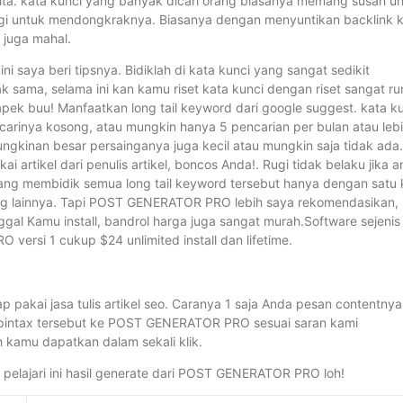
ta. kata kunci yang banyak dicari orang biasanya memang susah u
gi untuk mendongkraknya. Biasanya dengan menyuntikan backlink 
 juga mahal.
 saya beri tipsnya. Bidiklah di kata kunci yang sangat sedikit
dak sama, selama ini kan kamu riset kata kunci dengan riset sangat ru
pek buu! Manfaatkan long tail keyword dari google suggest. kata k
carinya kosong, atau mungkin hanya 5 pencarian per bulan atau leb
emungkinan besar persainganya juga kecil atau mungkin saja tidak ada.
rtikel dari penulis artikel, boncos Anda!. Rugi tidak belaku jika 
ang membidik semua long tail keyword tersebut hanya dengan satu k
yang lainnya. Tapi POST GENERATOR PRO lebih saya rekomendasikan,
gal Kamu install, bandrol harga juga sangat murah.Software sejenis
ersi 1 cukup $24 unlimited install dan lifetime.
ap pakai jasa tulis artikel seo. Caranya 1 saja Anda pesan contentnya
n spintax tersebut ke POST GENERATOR PRO sesuai saran kami
h kamu dapatkan dalam sekali klik.
a pelajari ini hasil generate dari POST GENERATOR PRO loh!