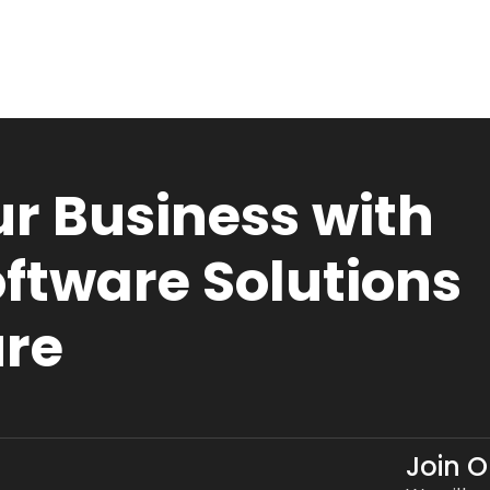
r Business with
ftware Solutions
ure
Join 