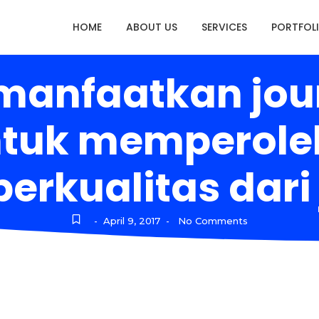
HOME
ABOUT US
SERVICES
PORTFOL
anfaatkan jour
ntuk memperoleh
berkualitas dari
April 9, 2017
No Comments
-
-