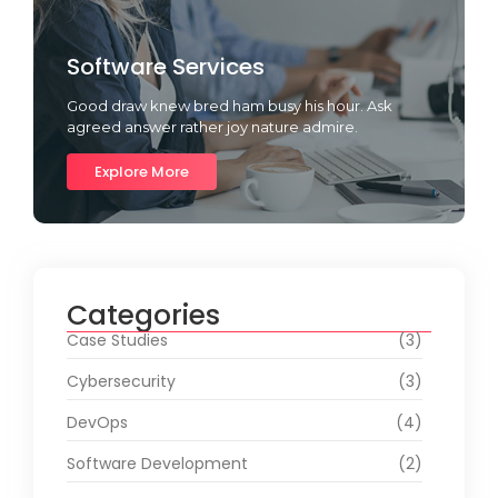
Software Services
Good draw knew bred ham busy his hour. Ask
agreed answer rather joy nature admire.
Explore More
Categories
Case Studies
(3)
Cybersecurity
(3)
DevOps
(4)
Software Development
(2)