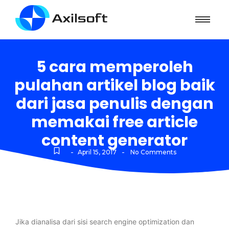
5 cara memperoleh
pulahan artikel blog baik
dari jasa penulis dengan
memakai free article
content generator
-
-
April 15, 2017
No Comments
Jika dianalisa dari sisi search engine optimization dan