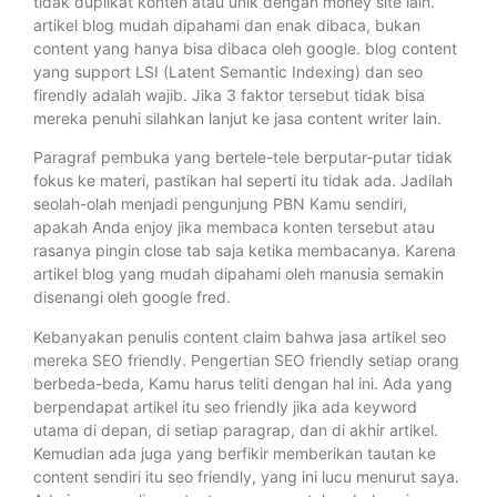
tidak duplikat konten atau unik dengan money site lain.
artikel blog mudah dipahami dan enak dibaca, bukan
content yang hanya bisa dibaca oleh google. blog content
yang support LSI (Latent Semantic Indexing) dan seo
firendly adalah wajib. Jika 3 faktor tersebut tidak bisa
mereka penuhi silahkan lanjut ke jasa content writer lain.
Paragraf pembuka yang bertele-tele berputar-putar tidak
fokus ke materi, pastikan hal seperti itu tidak ada. Jadilah
seolah-olah menjadi pengunjung PBN Kamu sendiri,
apakah Anda enjoy jika membaca konten tersebut atau
rasanya pingin close tab saja ketika membacanya. Karena
artikel blog yang mudah dipahami oleh manusia semakin
disenangi oleh google fred.
Kebanyakan penulis content claim bahwa jasa artikel seo
mereka SEO friendly. Pengertian SEO friendly setiap orang
berbeda-beda, Kamu harus teliti dengan hal ini. Ada yang
berpendapat artikel itu seo friendly jika ada keyword
utama di depan, di setiap paragrap, dan di akhir artikel.
Kemudian ada juga yang berfikir memberikan tautan ke
content sendiri itu seo friendly, yang ini lucu menurut saya.