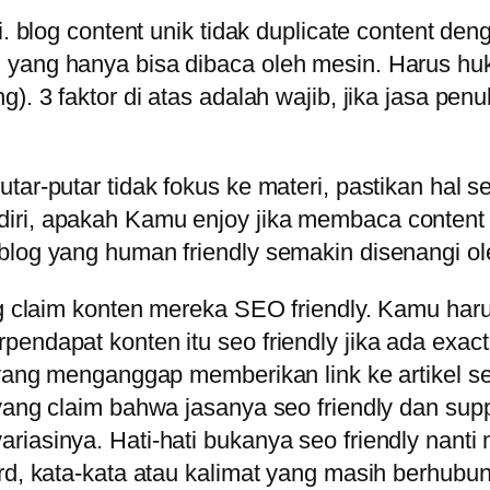
. blog content unik tidak duplicate content deng
 yang hanya bisa dibaca oleh mesin. Harus huk
). 3 faktor di atas adalah wajib, jika jasa pen
ar-putar tidak fokus ke materi, pastikan hal sep
iri, apakah Kamu enjoy jika membaca content t
blog yang human friendly semakin disenangi ol
g claim konten mereka SEO friendly. Kamu harus 
endapat konten itu seo friendly jika ada exact
yang menganggap memberikan link ke artikel send
yang claim bahwa jasanya seo friendly dan supp
riasinya. Hati-hati bukanya seo friendly nant
ord, kata-kata atau kalimat yang masih berhub