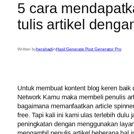
5 cara mendapatkan
tulis artikel deng
Written by
herahadi
in
Hasil Generate Post Generator Pro
Untuk membuat kontent blog keren baik d
Network Kamu maka membeli penulis arti
bagaimana memanfaatkan article spinne
free. Tapi kali ini kami ulas terlebih d
peningkatan dengan menggunakan layanan 
mengambil penulis artikel beberapa hal i