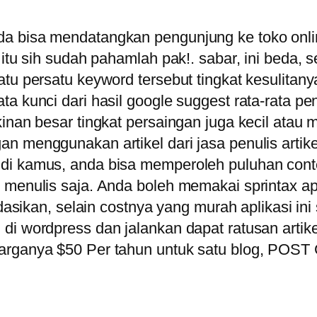
a bisa mendatangkan pengunjung ke toko onlin
 itu sih sudah pahamlah pak!. sabar, ini beda,
tu persatu keyword tersebut tingkat kesulitany
 kunci dari hasil google suggest rata-rata penc
kinan besar tingkat persaingan juga kecil ata
 menggunakan artikel dari jasa penulis artike
di kamus, anda bisa memperoleh puluhan conte
i menulis saja. Anda boleh memakai sprintax a
an, selain costnya yang murah aplikasi ini 
i wordpress dan jalankan dapat ratusan artikel
 harganya $50 Per tahun untuk satu blog, P