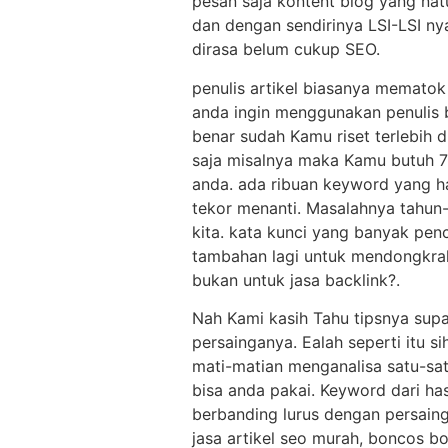
pesan saja kontent blog yang nat
dan dengan sendirinya LSI-LSI nya
dirasa belum cukup SEO.
penulis artikel biasanya mematok
anda ingin menggunakan penulis 
benar sudah Kamu riset terlebih d
saja misalnya maka Kamu butuh 7
anda. ada ribuan keyword yang ha
tekor menanti. Masalahnya tahun
kita. kata kunci yang banyak pe
tambahan lagi untuk mendongkrak
bukan untuk jasa backlink?.
Nah Kami kasih Tahu tipsnya supa
persainganya. Ealah seperti itu s
mati-matian menganalisa satu-sat
bisa anda pakai. Keyword dari has
berbanding lurus dengan persain
jasa artikel seo murah, boncos b