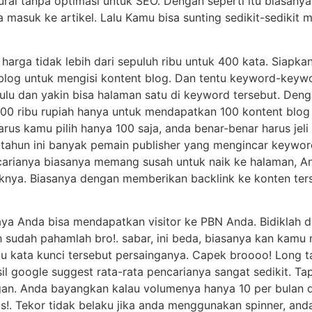
ural tanpa optimasi untuk SEO. Dengan seperti itu biasanya
 masuk ke artikel. Lalu Kamu bisa sunting sedikit-sedikit m
 harga tidak lebih dari sepuluh ribu untuk 400 kata. Siapk
blog untuk mengisi kontent blog. Dan tentu keyword-keywo
ulu dan yakin bisa halaman satu di keyword tersebut. Denga
00 ribu rupiah hanya untuk mendapatkan 100 kontent blog
rus kamu pilih hanya 100 saja, anda benar-benar harus jeli
-tahun ini banyak pemain publisher yang mengincar keyw
ncarianya biasanya memang susah untuk naik ke halaman, A
nya. Biasanya dengan memberikan backlink ke konten terse
ya Anda bisa mendapatkan visitor ke PBN Anda. Bidiklah di
ih sudah pahamlah bro!. sabar, ini beda, biasanya kan kamu
u kata kunci tersebut persainganya. Capek broooo! Long t
il google suggest rata-rata pencarianya sangat sedikit. Tap
gan. Anda bayangkan kalau volumenya hanya 10 per bulan 
os!. Tekor tidak belaku jika anda menggunakan spinner, an