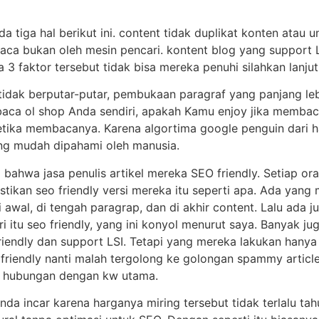
 tiga hal berikut ini. content tidak duplikat konten atau u
ca bukan oleh mesin pencari. kontent blog yang support L
a 3 faktor tersebut tidak bisa mereka penuhi silahkan lanjut k
s tidak berputar-putar, pembukaan paragraf yang panjang le
baca ol shop Anda sendiri, apakah Kamu enjoy jika membac
ketika membacanya. Karena algortima google penguin dari h
ng mudah dipahami oleh manusia.
 bahwa jasa penulis artikel mereka SEO friendly. Setiap or
stikan seo friendly versi mereka itu seperti apa. Ada yan
i awal, di tengah paragrap, dan di akhir content. Lalu ada
i itu seo friendly, yang ini konyol menurut saya. Banyak ju
iendly dan support LSI. Tetapi yang mereka lakukan hany
 friendly nanti malah tergolong ke golongan spammy article
ki hubungan dengan kw utama.
nda incar karena harganya miring tersebut tidak terlalu ta