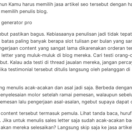
un Kamu harus memilih jasa artikel seo tersebut dengan ha
 memilih penulis blog.
sebut pastikan bagus. Kebiasaanya penulisan jadi tidak tep
 batas paling banyak berapa slot tulisan per bulan yang s
ngerjaan content yang sangat lama dikarenakan orderan te
letter yang muluk-muluk di blog mereka. Cari testi oran
rsebut. Kalau ada testi di thread jaualan mereka, jangan per
jika testimonial tersebut ditulis langsung oleh pelanggan di 
yang menulis acak-acakan dan asal jadi saja. Berbeda denga
n penyelesaian molor setelah ramai pemesan, walaupun seb
mesan lalu pengerjaan asal-asalan, ngebut supaya dapat o
s content tersebut termasuk pemula. Lihat tanda baca, huruf
. Jika untuk menulis sales letter saja sudah acak-acakan
 akan mereka selesaikan? Langsung skip saja ke jasa artike