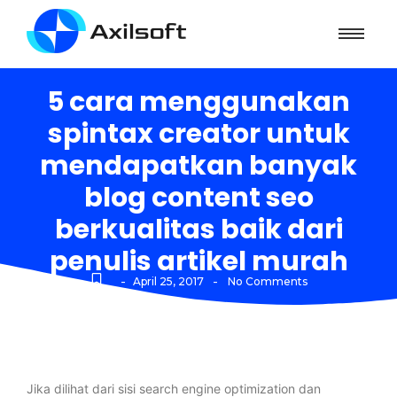
5 cara menggunakan
spintax creator untuk
mendapatkan banyak
blog content seo
berkualitas baik dari
penulis artikel murah
-
-
April 25, 2017
No Comments
Jika dilihat dari sisi search engine optimization dan