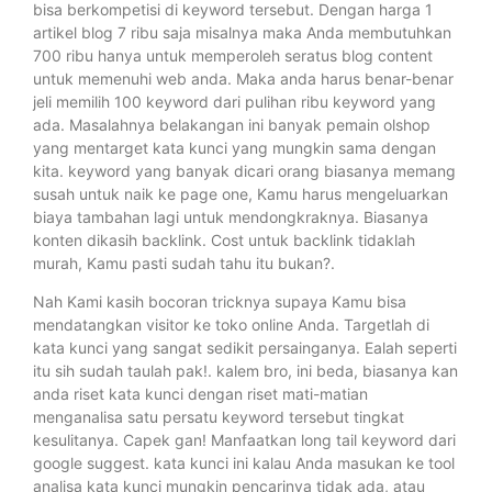
bisa berkompetisi di keyword tersebut. Dengan harga 1
artikel blog 7 ribu saja misalnya maka Anda membutuhkan
700 ribu hanya untuk memperoleh seratus blog content
untuk memenuhi web anda. Maka anda harus benar-benar
jeli memilih 100 keyword dari pulihan ribu keyword yang
ada. Masalahnya belakangan ini banyak pemain olshop
yang mentarget kata kunci yang mungkin sama dengan
kita. keyword yang banyak dicari orang biasanya memang
susah untuk naik ke page one, Kamu harus mengeluarkan
biaya tambahan lagi untuk mendongkraknya. Biasanya
konten dikasih backlink. Cost untuk backlink tidaklah
murah, Kamu pasti sudah tahu itu bukan?.
Nah Kami kasih bocoran tricknya supaya Kamu bisa
mendatangkan visitor ke toko online Anda. Targetlah di
kata kunci yang sangat sedikit persainganya. Ealah seperti
itu sih sudah taulah pak!. kalem bro, ini beda, biasanya kan
anda riset kata kunci dengan riset mati-matian
menganalisa satu persatu keyword tersebut tingkat
kesulitanya. Capek gan! Manfaatkan long tail keyword dari
google suggest. kata kunci ini kalau Anda masukan ke tool
analisa kata kunci mungkin pencarinya tidak ada, atau