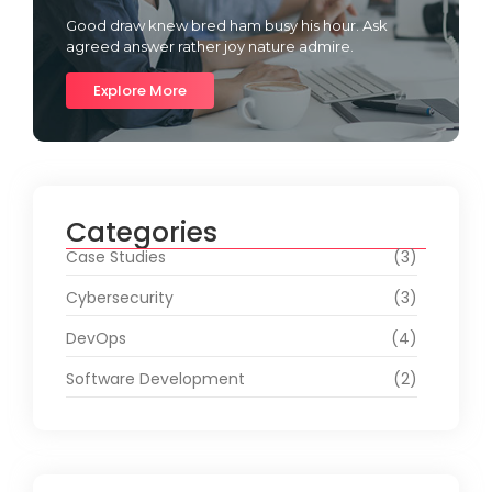
Good draw knew bred ham busy his hour. Ask
agreed answer rather joy nature admire.
Explore More
Categories
Case Studies
(3)
Cybersecurity
(3)
DevOps
(4)
Software Development
(2)