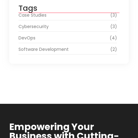
Tags
Case Studies
(3)
Cybersecurity
(3)
DevOps
(4)
Software Development
(2)
Empowering Your
Business with Cutting-