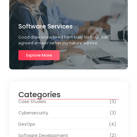
Software Services
Good draw knew bred ham busy his hour. Ask
agreed answer rather joy nature admire.
Explore More
Categories
Case Studies
(3)
Cybersecurity
(3)
DevOps
(4)
Software Development
(2)