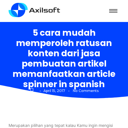
5 cara mudah
memperoleh ratusan
konten dari jasa
pembuatan artikel
memanfaatkan article
spinner in spanish
-
-
April 15, 2017
No Comments
Merupakan pilihan yang tepat kalau Kamu ingin mengisi