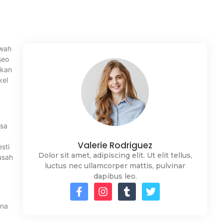
awah
seo
akan
kel
asa
Valerie Rodriguez
sti
Dolor sit amet, adipiscing elit. Ut elit tellus,
usah
luctus nec ullamcorper mattis, pulvinar
dapibus leo.
ena