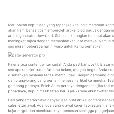
Merupakan keputusan yang tepat jika kita ingin membuat kont
akan kami bahas tips memperoleh artikel blog bagus dengan 
article generator download. Sebelum ke bagian tersebut akan
meningkat tajam dengan memanfaatkan jasa mereka. Namun dalam
seo murah beberapa hal ini wajib untuk Kamu perhatikan.
Kinerja jasa content writer sudah Anda pastikan positif. Biasa
seo apakah slot sudah full atau belum, dengan begitu Anda ti
disebabkan pesanan terlalu membludak. Jangan gampang diboho
dari orang-orang yang pernah memesan artikel ke mereka. Testi 
gampang percaya. Boleh Anda percaya dengan testi jika testim
pribadinya, itupun masih tetap harus jeli karena akun twitter bisa
Dari pengamatan Saya banyak jasa buat artikel content dadak
sales letter awal. Ada juga yang diawal keren tapi setelah lari
kejar target dan membludaknya pemesan sehingga pengerjaan as