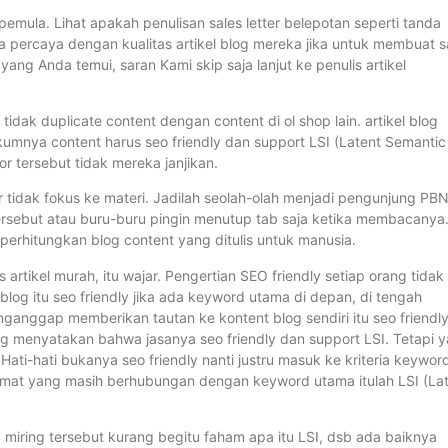
 pemula. Lihat apakah penulisan sales letter belepotan seperti tanda
a percaya dengan kualitas artikel blog mereka jika untuk membuat s
yang Anda temui, saran Kami skip saja lanjut ke penulis artikel
 tidak duplicate content dengan content di ol shop lain. artikel blog
kumnya content harus seo friendly dan support LSI (Latent Semantic
tor tersebut tidak mereka janjikan.
ar tidak fokus ke materi. Jadilah seolah-olah menjadi pengunjung PB
ersebut atau buru-buru pingin menutup tab saja ketika membacanya
perhitungkan blog content yang ditulis untuk manusia.
s artikel murah, itu wajar. Pengertian SEO friendly setiap orang tidak
 blog itu seo friendly jika ada keyword utama di depan, di tengah
nganggap memberikan tautan ke kontent blog sendiri itu seo friendly
yang menyatakan bahwa jasanya seo friendly dan support LSI. Tetapi 
ati-hati bukanya seo friendly nanti justru masuk ke kriteria keywor
alimat yang masih berhubungan dengan keyword utama itulah LSI (La
 miring tersebut kurang begitu faham apa itu LSI, dsb ada baiknya