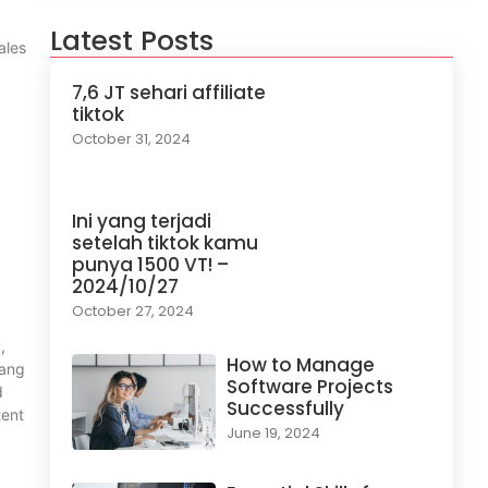
Latest Posts
ales
7,6 JT sehari affiliate
tiktok
October 31, 2024
N
Ini yang terjadi
.
setelah tiktok kamu
punya 1500 VT! –
2024/10/27
October 27, 2024
,
How to Manage
yang
Software Projects
d
Successfully
tent
June 19, 2024