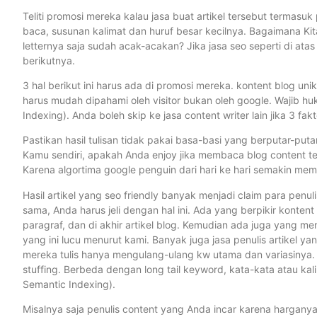
Teliti promosi mereka kalau jasa buat artikel tersebut termasuk
baca, susunan kalimat dan huruf besar kecilnya. Bagaimana Kit
letternya saja sudah acak-acakan? Jika jasa seo seperti di atas 
berikutnya.
3 hal berikut ini harus ada di promosi mereka. kontent blog unik
harus mudah dipahami oleh visitor bukan oleh google. Wajib hu
Indexing). Anda boleh skip ke jasa content writer lain jika 3 fak
Pastikan hasil tulisan tidak pakai basa-basi yang berputar-put
Kamu sendiri, apakah Anda enjoy jika membaca blog content t
Karena algortima google penguin dari hari ke hari semakin mem
Hasil artikel yang seo friendly banyak menjadi claim para penuli
sama, Anda harus jeli dengan hal ini. Ada yang berpikir kontent
paragraf, dan di akhir artikel blog. Kemudian ada juga yang me
yang ini lucu menurut kami. Banyak juga jasa penulis artikel 
mereka tulis hanya mengulang-ulang kw utama dan variasinya. H
stuffing. Berbeda dengan long tail keyword, kata-kata atau k
Semantic Indexing).
Misalnya saja penulis content yang Anda incar karena harganya