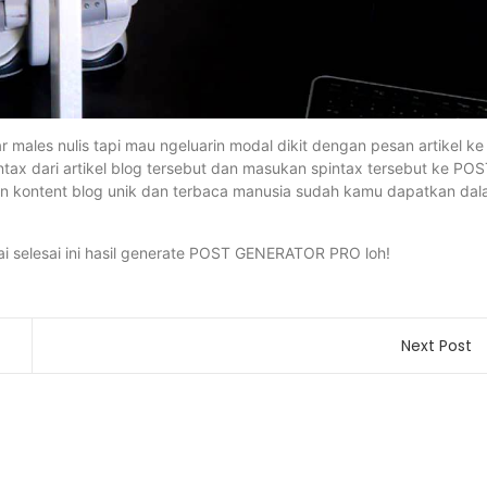
 males nulis tapi mau ngeluarin modal dikit dengan pesan artikel ke
 spintax dari artikel blog tersebut dan masukan spintax tersebut ke PO
n kontent blog unik dan terbaca manusia sudah kamu dapatkan da
ai selesai ini hasil generate POST GENERATOR PRO loh!
Next Post