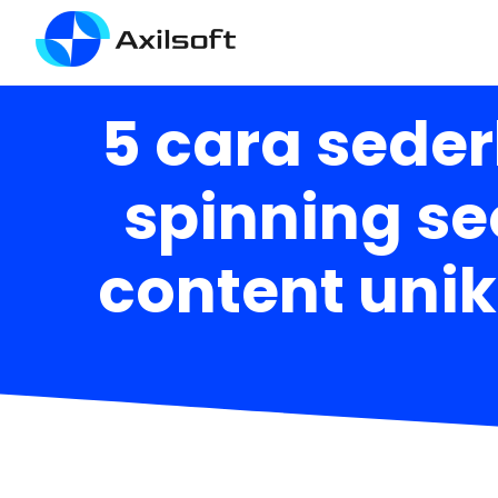
5 cara sede
spinning s
content unik