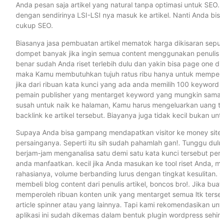
Anda pesan saja artikel yang natural tanpa optimasi untuk SEO
dengan sendirinya LSI-LSI nya masuk ke artikel. Nanti Anda bis
cukup SEO.
Biasanya jasa pembuatan artikel mematok harga dikisaran sepu
dompet banyak jika ingin semua content menggunakan penulis c
benar sudah Anda riset terlebih dulu dan yakin bisa page one d
maka Kamu membutuhkan tujuh ratus ribu hanya untuk memperol
jika dari ribuan kata kunci yang ada anda memilih 100 keyword
pemain publisher yang mentarget keyword yang mungkin sama 
susah untuk naik ke halaman, Kamu harus mengeluarkan uang
backlink ke artikel tersebut. Biayanya juga tidak kecil bukan un
Supaya Anda bisa gampang mendapatkan visitor ke money site in
persainganya. Seperti itu sih sudah pahamlah gan!. Tunggu dul
berjam-jam menganalisa satu demi satu kata kunci tersebut per
anda manfaatkan. kecil jika Anda masukan ke tool riset Anda, m
rahasianya, volume berbanding lurus dengan tingkat kesulita
membeli blog content dari penulis artikel, boncos bro!. Jika bu
memperoleh ribuan konten unik yang mentarget semua ltk terse
article spinner atau yang lainnya. Tapi kami rekomendasikan
aplikasi ini sudah dikemas dalam bentuk plugin wordpress sehi