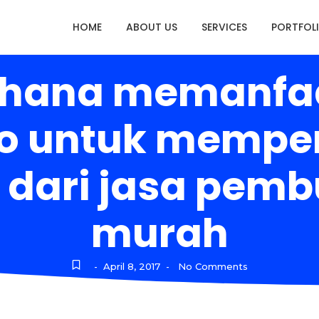
HOME
ABOUT US
SERVICES
PORTFOL
rhana memanfaa
eo untuk memper
 dari jasa pemb
murah
April 8, 2017
No Comments
-
-