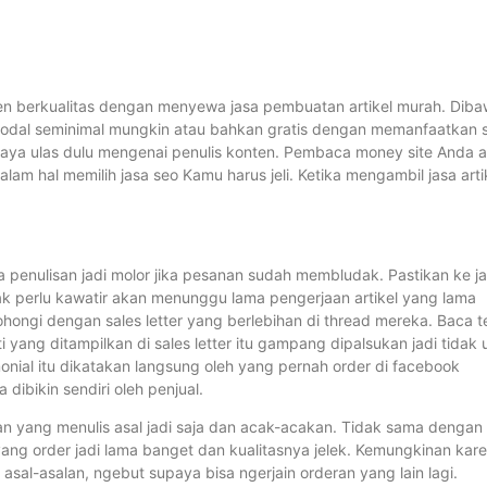
en berkualitas dengan menyewa jasa pembuatan artikel murah. Dib
modal seminimal mungkin atau bahkan gratis dengan memanfaatkan 
 saya ulas dulu mengenai penulis konten. Pembaca money site Anda 
 hal memilih jasa seo Kamu harus jeli. Ketika mengambil jasa arti
nya penulisan jadi molor jika pesanan sudah membludak. Pastikan ke j
dak perlu kawatir akan menunggu lama pengerjaan artikel yang lama
ngi dengan sales letter yang berlebihan di thread mereka. Baca te
yang ditampilkan di sales letter itu gampang dipalsukan jadi tidak 
onial itu dikatakan langsung oleh yang pernah order di facebook
 dibikin sendiri oleh penjual.
an yang menulis asal jadi saja dan acak-acakan. Tidak sama dengan
s yang order jadi lama banget dan kualitasnya jelek. Kemungkinan kar
al-asalan, ngebut supaya bisa ngerjain orderan yang lain lagi.