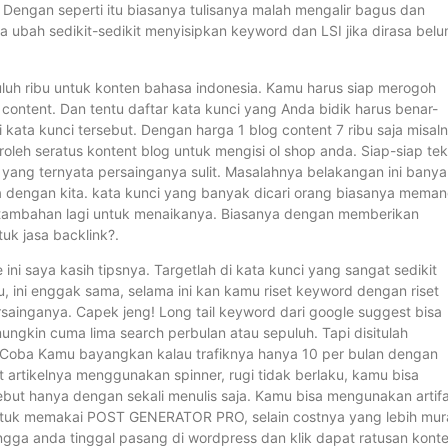
. Dengan seperti itu biasanya tulisanya malah mengalir bagus dan
a ubah sedikit-sedikit menyisipkan keyword dan LSI jika dirasa bel
luh ribu untuk konten bahasa indonesia. Kamu harus siap merogoh
ontent. Dan tentu daftar kata kunci yang Anda bidik harus benar-
i kata kunci tersebut. Dengan harga 1 blog content 7 ribu saja misal
eh seratus kontent blog untuk mengisi ol shop anda. Siap-siap tek
 yang ternyata persainganya sulit. Masalahnya belakangan ini bany
dengan kita. kata kunci yang banyak dicari orang biasanya mema
 tambahan lagi untuk menaikanya. Biasanya dengan memberikan
tuk jasa backlink?.
i saya kasih tipsnya. Targetlah di kata kunci yang sangat sedikit
u, ini enggak sama, selama ini kan kamu riset keyword dengan riset
sainganya. Capek jeng! Long tail keyword dari google suggest bisa
ungkin cuma lima search perbulan atau sepuluh. Tapi disitulah
n. Coba Kamu bayangkan kalau trafiknya hanya 10 per bulan dengan
at artikelnya menggunakan spinner, rugi tidak berlaku, kamu bisa
but hanya dengan sekali menulis saja. Kamu bisa mengunakan artif
 untuk memakai POST GENERATOR PRO, selain costnya yang lebih mur
ngga anda tinggal pasang di wordpress dan klik dapat ratusan kont