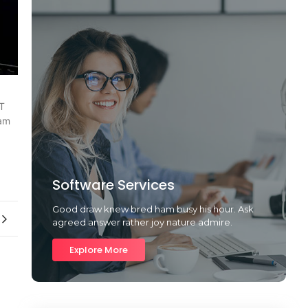
ST
lam
Software Services
Good draw knew bred ham busy his hour. Ask
agreed answer rather joy nature admire.
Explore More