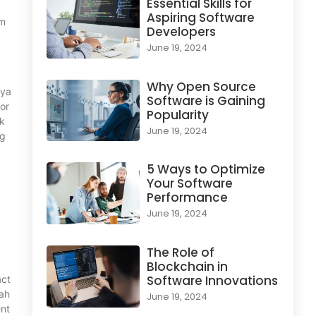
Essential Skills for
Aspiring Software
um
Developers
June 19, 2024
Why Open Source
nya
Software is Gaining
or
Popularity
ak
June 19, 2024
ng
5 Ways to Optimize
Your Software
Performance
June 19, 2024
The Role of
Blockchain in
Software Innovations
act
ah
June 19, 2024
ent