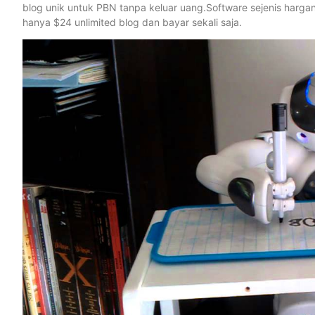
blog unik untuk PBN tanpa keluar uang.Software sejenis har
hanya $24 unlimited blog dan bayar sekali saja.