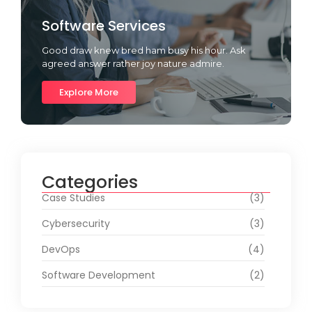
Software Services
Good draw knew bred ham busy his hour. Ask
agreed answer rather joy nature admire.
Explore More
Categories
Case Studies
(3)
Cybersecurity
(3)
DevOps
(4)
Software Development
(2)