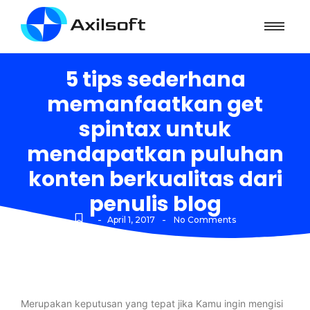
5 tips sederhana
memanfaatkan get
spintax untuk
mendapatkan puluhan
konten berkualitas dari
penulis blog
-
-
April 1, 2017
No Comments
Merupakan keputusan yang tepat jika Kamu ingin mengisi