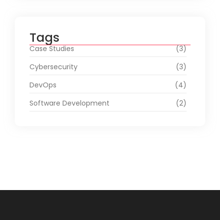
Tags
Case Studies
(3)
Cybersecurity
(3)
DevOps
(4)
Software Development
(2)