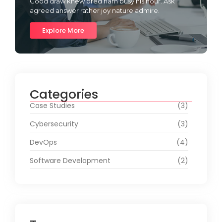
Good draw knew bred ham busy his hour. Ask
agreed answer rather joy nature admire.
Explore More
Categories
Case Studies
(3)
Cybersecurity
(3)
DevOps
(4)
Software Development
(2)