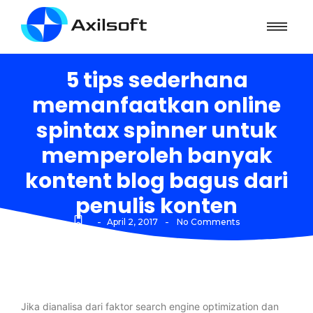
5 tips sederhana
memanfaatkan online
spintax spinner untuk
memperoleh banyak
kontent blog bagus dari
penulis konten
-
-
April 2, 2017
No Comments
Jika dianalisa dari faktor search engine optimization dan