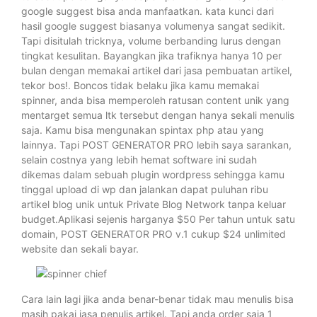
google suggest bisa anda manfaatkan. kata kunci dari
hasil google suggest biasanya volumenya sangat sedikit.
Tapi disitulah tricknya, volume berbanding lurus dengan
tingkat kesulitan. Bayangkan jika trafiknya hanya 10 per
bulan dengan memakai artikel dari jasa pembuatan artikel,
tekor bos!. Boncos tidak belaku jika kamu memakai
spinner, anda bisa memperoleh ratusan content unik yang
mentarget semua ltk tersebut dengan hanya sekali menulis
saja. Kamu bisa mengunakan spintax php atau yang
lainnya. Tapi POST GENERATOR PRO lebih saya sarankan,
selain costnya yang lebih hemat software ini sudah
dikemas dalam sebuah plugin wordpress sehingga kamu
tinggal upload di wp dan jalankan dapat puluhan ribu
artikel blog unik untuk Private Blog Network tanpa keluar
budget.Aplikasi sejenis harganya $50 Per tahun untuk satu
domain, POST GENERATOR PRO v.1 cukup $24 unlimited
website dan sekali bayar.
Cara lain lagi jika anda benar-benar tidak mau menulis bisa
masih pakai jasa penulis artikel. Tapi anda order saja 1