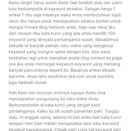
Kamu target harus sudah Anda riset terlebih dulu dan yakin
bisa berkompetisi di keyword tersebut. Dengan harga 1
artikel 7 ribu saja misalnya maka Anda membutuhkan tujuh
ratus ribu hanya untuk mendapatkan seratus konten untuk
mengisi Private Blog Network anda. Siap-siap tekor jika
dari ratusan ribu kata kunci yang ada anda memilih 100
keyword yang ternyata persainganya susah. Masalahnya
dekade ini banyak pemain toko online yang mengincar
keyword yang mungkin sama dengan kita. Ada dana
tambahan lagi untuk menaikan posisi blog content ke page
one jika anda mentarget keyword-keyword yang memang
banyak pencarianya seperti itu. Biasanya artikel dikasih
backlink. Anda tahu sendirikan jika cost untuk backlink
juga tidaklah murah.
Nah Kami beri bocoran tricknya supaya Kamu bisa
mendapatkan pengunjung ke toko online Anda.
Berkompetisilah di kata kunci yang sangat kecil
persainganya. Kalau itu sih sudah pahamlah pak!. Tunggu
dulu, ini enggak sama, selama ini kan anda riset kata kunci
dengan riset mati-matian menganalisa satu-satu keyword
tersebut persainganya. Capek pak! Long tail keyword dari