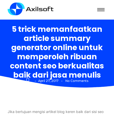
5 trick memanfaatkan
article summary
generator online untuk
memperoleh ribuan
content seo berkualitas
baik dari jasa menulis
-
-
April 27, 2017
No Comments
Jika bertujuan mengisi artikel blog keren baik dari sisi seo