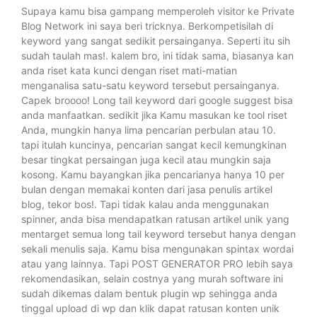
Supaya kamu bisa gampang memperoleh visitor ke Private
Blog Network ini saya beri tricknya. Berkompetisilah di
keyword yang sangat sedikit persainganya. Seperti itu sih
sudah taulah mas!. kalem bro, ini tidak sama, biasanya kan
anda riset kata kunci dengan riset mati-matian
menganalisa satu-satu keyword tersebut persainganya.
Capek broooo! Long tail keyword dari google suggest bisa
anda manfaatkan. sedikit jika Kamu masukan ke tool riset
Anda, mungkin hanya lima pencarian perbulan atau 10.
tapi itulah kuncinya, pencarian sangat kecil kemungkinan
besar tingkat persaingan juga kecil atau mungkin saja
kosong. Kamu bayangkan jika pencarianya hanya 10 per
bulan dengan memakai konten dari jasa penulis artikel
blog, tekor bos!. Tapi tidak kalau anda menggunakan
spinner, anda bisa mendapatkan ratusan artikel unik yang
mentarget semua long tail keyword tersebut hanya dengan
sekali menulis saja. Kamu bisa mengunakan spintax wordai
atau yang lainnya. Tapi POST GENERATOR PRO lebih saya
rekomendasikan, selain costnya yang murah software ini
sudah dikemas dalam bentuk plugin wp sehingga anda
tinggal upload di wp dan klik dapat ratusan konten unik