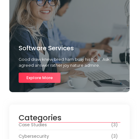
Software Services
Good draw knew bred ham busy his hour. Ask
agreed answer rather joy nature admire.
Explore More
Categories
Case Studies
(3)
Cybersecurity
(3)