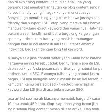
dan di akhir blog content. Kemudian ada juga yang
berpendapat memberikan tautan ke blog content sendiri
itu seo friendly, yang ini agak konyol menurut saya.
Banyak juga penulis blog yang claim bahwa jasanya seo
friendly dan support LSI. Tetapi yang mereka tulis hanya
mengulang-ulang exact keyword dan variasinya. Hati-hati
bukanya seo friendly nanti justru tergolong ke golongan
spammy article. kata-kata yang masih berhubungan
dengan kata kunci utama itulah LSI (Latent Semantic
Indexing), bedakan dengan long tail keyword.
Misalnya saja jasa content writer yang Kamu incar karena
harganya miring tersebut tidak begitu faham apa itu LSI,
dsb sebaiknya Anda pesan saja artikel yang natural tanpa
optimasi untuk SEO. Biasanya tulisan yang natural justru
bagus, LSI nya mengalis sendiri masuk ke artikel tersebut.
Kemudian Kamu bisa edit sedikit-sedikit menyisipkan
keyword dan LSI jika dirasa belum cukup SEO.
jasa artikel seo murah biasanya mematok harga dikisaran
10 ribu untuk 450 kata. Siap-siap dana yang besar jika
ingin semua blog content pesan di jasa artikel. Dan tentu