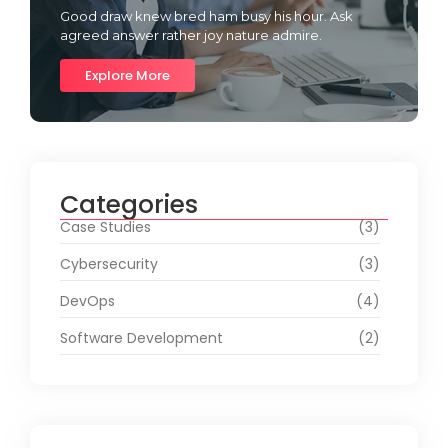
Good draw knew bred ham busy his hour. Ask
agreed answer rather joy nature admire.
Explore More
Categories
Case Studies
(3)
Cybersecurity
(3)
DevOps
(4)
Software Development
(2)