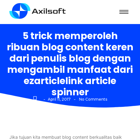
5 trick memperoleh
ribuan blog content keren
dari penulis blog dengan
mengambil manfaat dari
ezarticlelink article
spinner
-
-
April 11, 2017
No Comments
Jika tujuan kita membuat blog content berkualitas baik