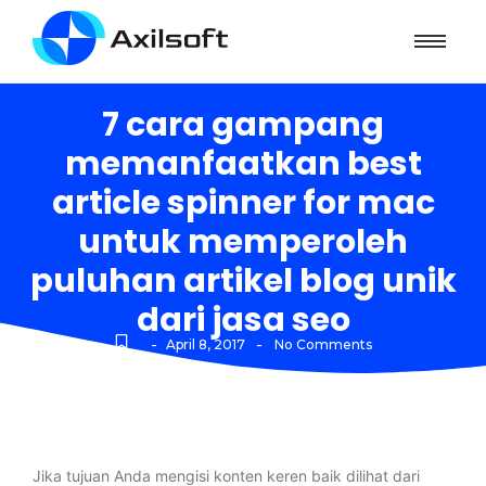
7 cara gampang
memanfaatkan best
article spinner for mac
untuk memperoleh
puluhan artikel blog unik
dari jasa seo
-
-
April 8, 2017
No Comments
Jika tujuan Anda mengisi konten keren baik dilihat dari