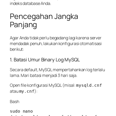
indeks database Anda.
Pencegahan Jangka
Panjang
Agar Anda tidak perlu begadang lagi karena server
mendadak penuh, lakukan konfigurasi otomatisasi
berikut:
1. Batasi Umur Binary Log MySQL
Secara default, MySQL mempertahankan log terlalu
lama. Mari batasi menjadi 3 hari saja.
Open file konfigurasi MySQL (misal:
mysqld.cnf
atau
):
my.cnf
Bash
sudo nano 