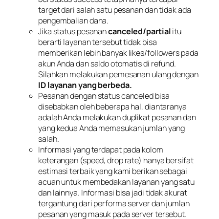
target dari salah satu pesanan dan tidak ada
pengembalian dana.
Jika status pesanan
canceled/partial
itu
berarti layanan tersebut tidak bisa
memberikan lebih banyak likes/followers pada
akun Anda dan saldo otomatis di refund.
Silahkan melakukan pemesanan ulang dengan
ID layanan yang berbeda.
Pesanan dengan status canceled bisa
disebabkan oleh beberapa hal, diantaranya
adalah Anda melakukan duplikat pesanan dan
yang kedua Anda memasukan jumlah yang
salah.
Informasi yang terdapat pada kolom
keterangan (speed, drop rate) hanya bersifat
estimasi terbaik yang kami berikan sebagai
acuan untuk membedakan layanan yang satu
dan lainnya. Informasi bisa jadi tidak akurat
tergantung dari performa server dan jumlah
pesanan yang masuk pada server tersebut.