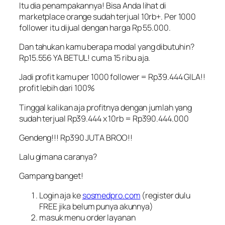
Itu dia penampakannya! Bisa Anda lihat di
marketplace orange sudah terjual 10rb+. Per 1000
follower itu dijual dengan harga Rp 55.000.
Dan tahukan kamu berapa modal yang dibutuhin?
Rp15.556 YA BETUL! cuma 15 ribu aja.
Jadi profit kamu per 1000 follower = Rp39.444 GILA!!
profit lebih dari 100%
Tinggal kalikan aja profitnya dengan jumlah yang
sudah terjual Rp39.444 x 10rb = Rp390.444.000
Gendeng!!! Rp390 JUTA BROO!!
Lalu gimana caranya?
Gampang banget!
Login aja ke
sosmedpro.com
(register dulu
FREE jika belum punya akunnya)
masuk menu order layanan