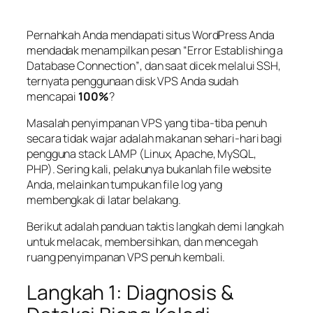
Pernahkah Anda mendapati situs WordPress Anda
mendadak menampilkan pesan
“Error Establishing a
Database Connection”
, dan saat dicek melalui SSH,
ternyata penggunaan disk VPS Anda sudah
mencapai
100%
?
Masalah penyimpanan VPS yang tiba-tiba penuh
secara tidak wajar adalah makanan sehari-hari bagi
pengguna
stack
LAMP (Linux, Apache, MySQL,
PHP). Sering kali, pelakunya bukanlah file website
Anda, melainkan tumpukan file log yang
membengkak di latar belakang.
Berikut adalah panduan taktis langkah demi langkah
untuk melacak, membersihkan, dan mencegah
ruang penyimpanan VPS penuh kembali.
Langkah 1: Diagnosis &