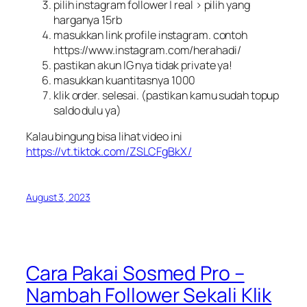
pilih instagram follower | real > pilih yang
harganya 15rb
masukkan link profile instagram. contoh
https://www.instagram.com/herahadi/
pastikan akun IG nya tidak private ya!
masukkan kuantitasnya 1000
klik order. selesai. (pastikan kamu sudah topup
saldo dulu ya)
Kalau bingung bisa lihat video ini
https://vt.tiktok.com/ZSLCFgBkX/
August 3, 2023
Cara Pakai Sosmed Pro –
Nambah Follower Sekali Klik