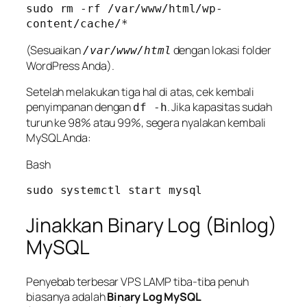
sudo rm -rf /var/www/html/wp-
(Sesuaikan
dengan lokasi folder
/var/www/html
WordPress Anda).
Setelah melakukan tiga hal di atas, cek kembali
penyimpanan dengan
. Jika kapasitas sudah
df -h
turun ke 98% atau 99%, segera nyalakan kembali
MySQL Anda:
Bash
Jinakkan Binary Log (Binlog)
MySQL
Penyebab terbesar VPS LAMP tiba-tiba penuh
biasanya adalah
Binary Log MySQL