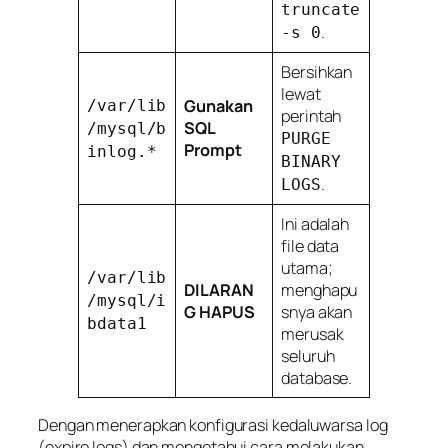
truncate
.
-s 0
Bersihkan
lewat
Gunakan
/var/lib
perintah
SQL
/mysql/b
PURGE
Prompt
inlog.*
BINARY
.
LOGS
Ini adalah
file data
utama;
/var/lib
DILARAN
menghapu
/mysql/i
G HAPUS
snya akan
bdata1
merusak
seluruh
database.
Dengan menerapkan konfigurasi kedaluwarsa log
(
expire logs
) dan mengetahui cara melakukan