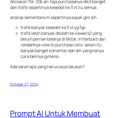
dikisaran 15k-20k an. tapi purchasenya dikit banget.
dan trafik sepertinya kesedot ke 3 vt itu semua.
analisa sementara ini sepertinya kayak gini sih:
trafik banyak kesedot ke 3 vt yg fyp
trafik lebih banyak dikasih ke viewers2 yang
belum pernah belanja di tiktok. ini terbukti dari
rendahnya view to purchase ratio. selain itu
banyak banget komentar dan dm yang nanya
cara belinya gimana.
Ada saran apa yang harus saya lakukan?
October 27, 2024
Prompt AI Untuk Membuat