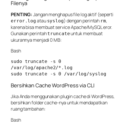
Filenya
PENTING:
Jangan menghapus file log aktif (seperti
atau
) dengan perintah
,
error.log
syslog
rm
karena bisa membuat service Apache/MySQL eror.
Gunakan perintah
untuk membuat
truncate
ukurannya menjadi 0 MB:
Bash
sudo truncate -s 0 
/var/log/apache2/*.log

Bersihkan Cache WordPress via CLI
Jika Anda menggunakan plugin cache di WordPress,
bersihkan folder cache-nya untuk mendapatkan
ruang tambahan:
Bash