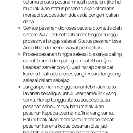
selama proses pesanan masih berjalan, jika hal
itu dilakukan status pesanan akan otomatis
menjadi success dan tidak ada pengembalian
dana.
Semua pesanan diproses secara otomatis oleh
sistem 24/7. Jadi setelah order tinggal tunggu
prosesnya hingga selesai. Status pesanan bisa
Anda lihat di menu riwayat pembelian.
Proses pesanan hingga selesai biasanya paling
cepat 1 menit dan paling lambat 3 hari (jika
keadaan server down). Jadi harap bersabar
karena tidak ada proses yang instant langsung
selesai dalam sekejap.
Jangan pernah menggunakan lebih dari satu
layanan sekaligus untuk username/link yang
sama. Harap tunggu status success pada
pesanan sebelumnya, baru melakukan
pesanan kepada username/link yang sama.
Hal ini tidak akan membantu mempercepat
pesanan karena kedua pesanan bisa jadi
berstatus success tetapi hanya tercapai