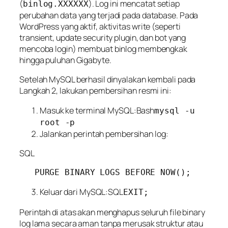
(
). Log ini mencatat
setiap
binlog.XXXXXX
perubahan data
yang terjadi pada database. Pada
WordPress yang aktif, aktivitas
write
(seperti
transient, update security plugin, dan bot yang
mencoba login) membuat binlog membengkak
hingga puluhan Gigabyte.
Setelah MySQL berhasil dinyalakan kembali pada
Langkah 2, lakukan pembersihan resmi ini:
Masuk ke terminal MySQL:Bash
mysql -u
root -p
Jalankan perintah pembersihan log:
SQL
Keluar dari MySQL:SQL
EXIT;
Perintah di atas akan menghapus seluruh file binary
log lama secara aman tanpa merusak struktur atau