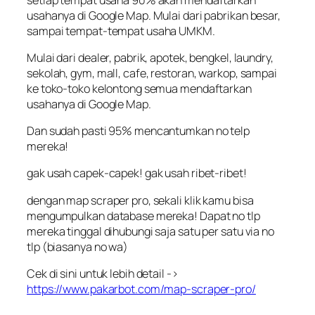
usahanya di Google Map. Mulai dari pabrikan besar,
sampai tempat-tempat usaha UMKM.
Mulai dari dealer, pabrik, apotek, bengkel, laundry,
sekolah, gym, mall, cafe, restoran, warkop, sampai
ke toko-toko kelontong semua mendaftarkan
usahanya di Google Map.
Dan sudah pasti 95% mencantumkan no telp
mereka!
gak usah capek-capek! gak usah ribet-ribet!
dengan map scraper pro, sekali klik kamu bisa
mengumpulkan database mereka! Dapat no tlp
mereka tinggal dihubungi saja satu per satu via no
tlp (biasanya no wa)
Cek di sini untuk lebih detail ->
https://www.pakarbot.com/map-scraper-pro/