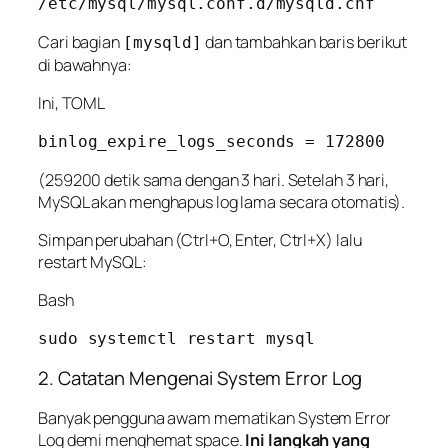
Cari bagian
dan tambahkan baris berikut
[mysqld]
di bawahnya:
Ini, TOML
(259200 detik sama dengan 3 hari. Setelah 3 hari,
MySQL akan menghapus log lama secara otomatis).
Simpan perubahan (Ctrl+O, Enter, Ctrl+X) lalu
restart MySQL:
Bash
2. Catatan Mengenai System Error Log
Banyak pengguna awam mematikan
System Error
Log
demi menghemat space.
Ini langkah yang