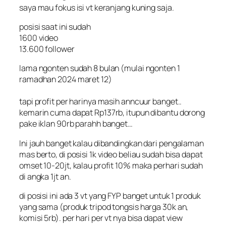
saya mau fokus isi vt keranjang kuning saja.
posisi saat ini sudah
1600 video
13.600 follower
lama ngonten sudah 8 bulan (mulai ngonten 1
ramadhan 2024 maret 12)
tapi profit per harinya masih anncuur banget..
kemarin cuma dapat Rp137rb, itupun dibantu dorong
pake iklan 90rb parahh banget…
Ini jauh banget kalau dibandingkan dari pengalaman
mas berto, di posisi 1k video beliau sudah bisa dapat
omset 10-20jt, kalau profit 10% maka perhari sudah
di angka 1jt an.
di posisi ini ada 3 vt yang FYP banget untuk 1 produk
yang sama (produk tripod tongsis harga 30k an,
komisi 5rb). per hari per vt nya bisa dapat view