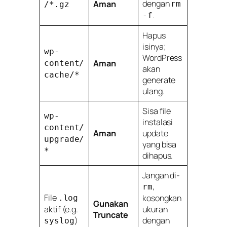
dengan
Aman
rm
/*.gz
.
-f
Hapus
isinya;
wp-
WordPress
Aman
content/
akan
cache/*
generate
ulang.
Sisa file
wp-
instalasi
content/
Aman
update
upgrade/
yang bisa
*
dihapus.
Jangan di-
,
rm
File
kosongkan
.log
Gunakan
aktif (e.g.
ukuran
Truncate
)
dengan
syslog