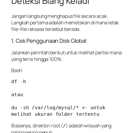
Deteksi Biang Keladi
Jangan langsung menghapus file secara acak.
Langkah pertama adalah memetakan di mana letak
file-file raksasa tersebut berada.
1. Cek Penggunaan Disk Global
Jalankan perintah berikut untuk melihat partisi mana
yang terisi hingga 100%:
Bash
df -h

atau 

du -sh /var/log/mysql/* <- untuk 
melihat ukuran folder tertentu
Biasanya, direktori root (
) adalah wilayah yang
/
paling sering penuh.