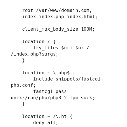
    root /var/www/domain.com;

    index index.php index.html;

    client_max_body_size 100M;

    location / {

        try_files $uri $uri/ 
/index.php?$args;

    }

    location ~ \.php$ {

        include snippets/fastcgi-
php.conf;

        fastcgi_pass 
unix:/run/php/php8.2-fpm.sock;

    }

    location ~ /\.ht {

        deny all;
