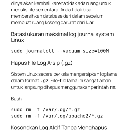
dinyalakan kembali karena tidak ada ruang untuk
menulis file sementara. Anda tidak bisa
membersihkan database dari dalam sebelum
membuat ruang kosong darurat dari luar.
Batasi ukuran maksimal log journal system
Linux
sudo journalctl --vacuum-size=100M
Hapus File Log Arsip (.gz)
Sistem Linux secara berkala mengarsipkan log lama
dalam format
. File-file lama ini sangat aman
.gz
untuk langsung dihapus menggunakan perintah
:
rm
Bash
sudo rm -f /var/log/*.gz

Kosongkan Log Aktif Tanpa Menghapus