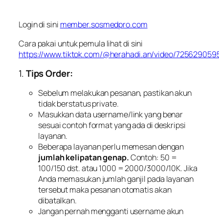
Login di sini
member.sosmedpro.com
Cara pakai untuk pemula lihat di sini
https://www.tiktok.com/@herahadi.an/video/72562905
1.
Tips Order:
Sebelum melakukan pesanan, pastikan akun
tidak berstatus private.
Masukkan data username/link yang benar
sesuai contoh format yang ada di deskripsi
layanan.
Beberapa layanan perlu memesan dengan
jumlah kelipatan genap.
Contoh: 50 =
100/150 dst. atau 1000 = 2000/3000/10K. Jika
Anda memasukan jumlah ganjil pada layanan
tersebut maka pesanan otomatis akan
dibatalkan.
Jangan pernah mengganti username akun