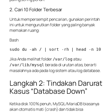
2. Cari 10 Folder Terbesar
Untuk mempersempit pencarian, gunakan perintah
ini untuk mengurutkan folder yang paling banyak
memakan ruang:
Bash
Jika Anda melihat folder
atau
/var/log
berada di urutan atas, berarti
/var/lib/mysql
masalahnya ada pada log sistem atau log database.
Langkah 2: Tindakan Darurat
Kasus “Database Down”
Ketika disk 100% penuh, MySQL/MariaDB biasanya
akan otomatis mati (
crash
) dan tidak bisa