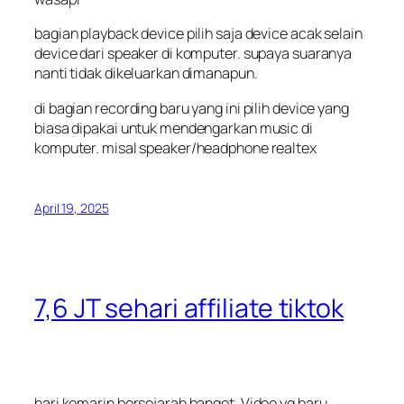
bagian playback device pilih saja device acak selain
device dari speaker di komputer. supaya suaranya
nanti tidak dikeluarkan dimanapun.
di bagian recording baru yang ini pilih device yang
biasa dipakai untuk mendengarkan music di
komputer. misal speaker/headphone realtex
April 19, 2025
7,6 JT sehari affiliate tiktok
hari kemarin bersejarah banget. Video yg baru