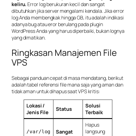
keliru.
Error log berukuran kecil dan sangat
dibutuhkan jika server mengalami kendala. Jika error
log Anda membengkak hingga GB, itu adalah indikasi
adanya
bug
atau eror berulang pada plugin
WordPress Anda yang harus diperbaiki, bukan lognya
yang dimatikan.
Ringkasan Manajemen File
VPS
Sebagai panduan cepat di masa mendatang, berikut
adalah tabel referensi file mana saja yang aman dan
tidak aman untuk dihapus saat VPS kritis:
Lokasi /
Solusi
Status
Jenis File
Terbaik
Hapus
langsung
Sangat
/var/log