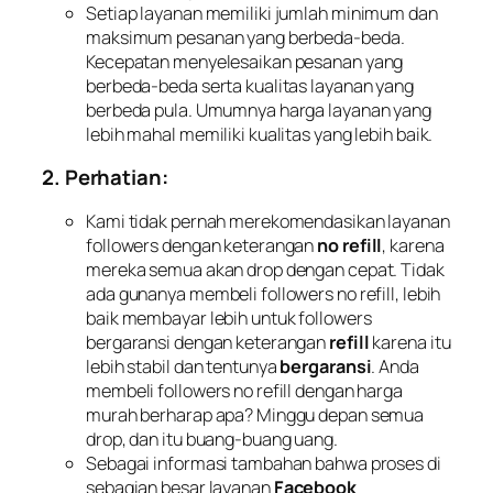
Setiap layanan memiliki jumlah minimum dan
maksimum pesanan yang berbeda-beda.
Kecepatan menyelesaikan pesanan yang
berbeda-beda serta kualitas layanan yang
berbeda pula. Umumnya harga layanan yang
lebih mahal memiliki kualitas yang lebih baik.
2. Perhatian:
Kami tidak pernah merekomendasikan layanan
followers dengan keterangan
no refill
, karena
mereka semua akan drop dengan cepat. Tidak
ada gunanya membeli followers no refill, lebih
baik membayar lebih untuk followers
bergaransi dengan keterangan
refill
karena itu
lebih stabil dan tentunya
bergaransi
. Anda
membeli followers no refill dengan harga
murah berharap apa? Minggu depan semua
drop, dan itu buang-buang uang.
Sebagai informasi tambahan bahwa proses di
sebagian besar layanan
Facebook