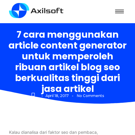
7 cara menggunakan
article content generator
untuk memperoleh
ribuan artikel blog seo
berkualitas tinggi dari
jasa artikel
-
-
April 18, 2017
No Comments
Kalau dianalisa dari faktor seo dan pembaca,