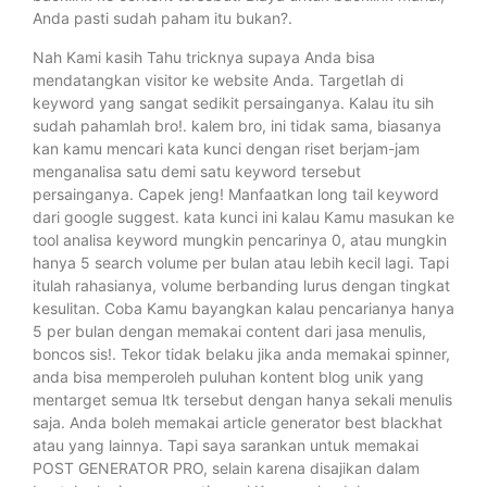
Anda pasti sudah paham itu bukan?.
Nah Kami kasih Tahu tricknya supaya Anda bisa
mendatangkan visitor ke website Anda. Targetlah di
keyword yang sangat sedikit persainganya. Kalau itu sih
sudah pahamlah bro!. kalem bro, ini tidak sama, biasanya
kan kamu mencari kata kunci dengan riset berjam-jam
menganalisa satu demi satu keyword tersebut
persainganya. Capek jeng! Manfaatkan long tail keyword
dari google suggest. kata kunci ini kalau Kamu masukan ke
tool analisa keyword mungkin pencarinya 0, atau mungkin
hanya 5 search volume per bulan atau lebih kecil lagi. Tapi
itulah rahasianya, volume berbanding lurus dengan tingkat
kesulitan. Coba Kamu bayangkan kalau pencarianya hanya
5 per bulan dengan memakai content dari jasa menulis,
boncos sis!. Tekor tidak belaku jika anda memakai spinner,
anda bisa memperoleh puluhan kontent blog unik yang
mentarget semua ltk tersebut dengan hanya sekali menulis
saja. Anda boleh memakai article generator best blackhat
atau yang lainnya. Tapi saya sarankan untuk memakai
POST GENERATOR PRO, selain karena disajikan dalam