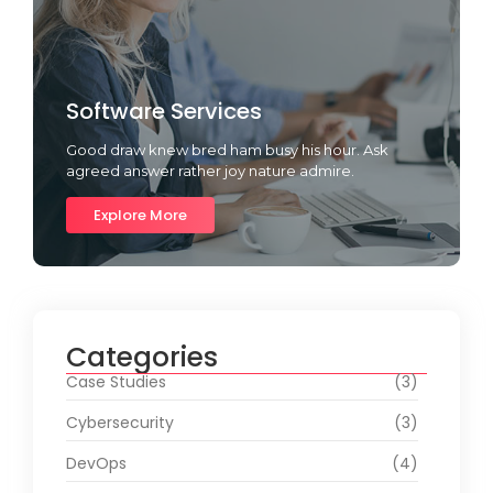
Software Services
Good draw knew bred ham busy his hour. Ask
agreed answer rather joy nature admire.
Explore More
Categories
Case Studies
(3)
Cybersecurity
(3)
DevOps
(4)