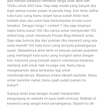
jasa menulis biasanya mematok harga tidak lebih dari
10ribu untuk 400 kata. Siap-siap modal yang banyak jika
ingin semua konten pesan di penulis blog. Dan tentu daftar
kata kunci yang Kamu target harus sudah Anda riset
terlebih dulu dan yakin bisa berkompetisi di kata kunci
tersebut. Dengan harga 1 content 7 ribu saja misalnya
maka Kamu butuh 700 ribu hanya untuk memperoleh 100
artikel blog untuk memenuhi Private Blog Network anda.
Siap-siap boncos jika dari puluhan ribu keyword yang ada
anda memilih 100 kata kunci yang ternyata persainganya
susah. Masalahnya akhir-akhir ini banyak pemain publisher
yang mentarget kata kunci yang mungkin sama dengan
kita. keyword yang banyak search volumenya biasanya
memang sulit untuk naik ke page one, Kamu harus
mengeluarkan dana tambahan lagi untuk
mendongkraknya. Biasanya artikel dikasih backlink. Biaya
untuk backlink mahal, Kamu pasti sudah paham itu
bukan?.
Supaya Anda bisa dengan mudah memperoleh
pengunjung ke website ini saya kasih tricknya. Bidiklah di
keyword yang sangat kecil persainganya. Seperti itu sih