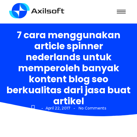
7 cara menggunakan
article spinner
nederlands untuk
memperoleh banyak
kontent blog seo
berkualitas dari jasa buat
artikel
-
-
April 22, 2017
No Comments