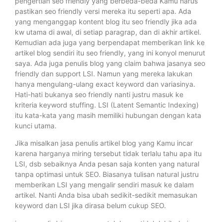
pengertian seo friendly yang berbeda-beda Kamu harus
pastikan seo friendly versi mereka itu seperti apa. Ada
yang menganggap kontent blog itu seo friendly jika ada
kw utama di awal, di setiap paragrap, dan di akhir artikel.
Kemudian ada juga yang berpendapat memberikan link ke
artikel blog sendiri itu seo friendly, yang ini konyol menurut
saya. Ada juga penulis blog yang claim bahwa jasanya seo
friendly dan support LSI. Namun yang mereka lakukan
hanya mengulang-ulang exact keyword dan variasinya.
Hati-hati bukanya seo friendly nanti justru masuk ke
kriteria keyword stuffing. LSI (Latent Semantic Indexing)
itu kata-kata yang masih memiliki hubungan dengan kata
kunci utama.
Jika misalkan jasa penulis artikel blog yang Kamu incar
karena harganya miring tersebut tidak terlalu tahu apa itu
LSI, dsb sebaiknya Anda pesan saja konten yang natural
tanpa optimasi untuk SEO. Biasanya tulisan natural justru
memberikan LSI yang mengalir sendiri masuk ke dalam
artikel. Nanti Anda bisa ubah sedikit-sedikit memasukan
keyword dan LSI jika dirasa belum cukup SEO.