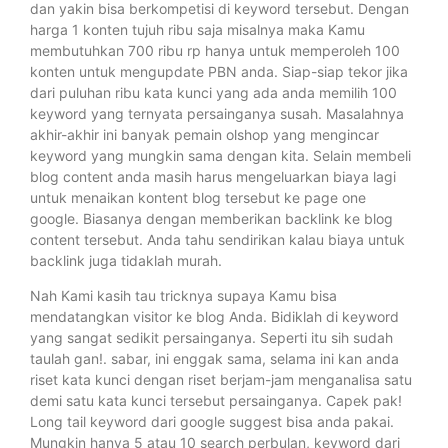
dan yakin bisa berkompetisi di keyword tersebut. Dengan
harga 1 konten tujuh ribu saja misalnya maka Kamu
membutuhkan 700 ribu rp hanya untuk memperoleh 100
konten untuk mengupdate PBN anda. Siap-siap tekor jika
dari puluhan ribu kata kunci yang ada anda memilih 100
keyword yang ternyata persainganya susah. Masalahnya
akhir-akhir ini banyak pemain olshop yang mengincar
keyword yang mungkin sama dengan kita. Selain membeli
blog content anda masih harus mengeluarkan biaya lagi
untuk menaikan kontent blog tersebut ke page one
google. Biasanya dengan memberikan backlink ke blog
content tersebut. Anda tahu sendirikan kalau biaya untuk
backlink juga tidaklah murah.
Nah Kami kasih tau tricknya supaya Kamu bisa
mendatangkan visitor ke blog Anda. Bidiklah di keyword
yang sangat sedikit persainganya. Seperti itu sih sudah
taulah gan!. sabar, ini enggak sama, selama ini kan anda
riset kata kunci dengan riset berjam-jam menganalisa satu
demi satu kata kunci tersebut persainganya. Capek pak!
Long tail keyword dari google suggest bisa anda pakai.
Mungkin hanya 5 atau 10 search perbulan, keyword dari