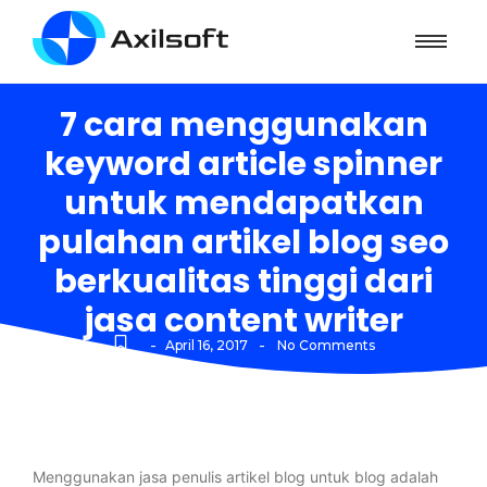
7 cara menggunakan
keyword article spinner
untuk mendapatkan
pulahan artikel blog seo
berkualitas tinggi dari
jasa content writer
-
-
April 16, 2017
No Comments
Menggunakan jasa penulis artikel blog untuk blog adalah