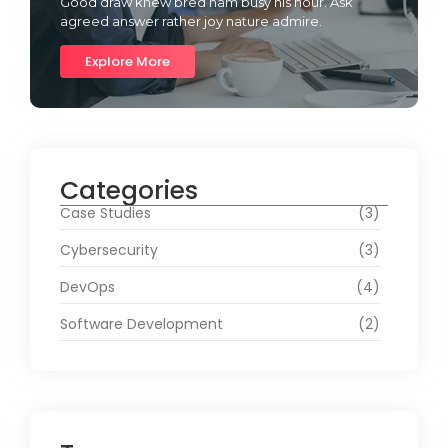
Good draw knew bred ham busy his hour. Ask
agreed answer rather joy nature admire.
Explore More
Categories
Case Studies
(3)
Cybersecurity
(3)
DevOps
(4)
Software Development
(2)