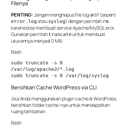
Filenya
PENTING:
Jangan menghapus file log aktif (seperti
atau
) dengan perintah
,
error.log
syslog
rm
karena bisa membuat service Apache/MySQL eror.
Gunakan perintah
untuk membuat
truncate
ukurannya menjadi 0 MB:
Bash
sudo truncate -s 0 
/var/log/apache2/*.log

Bersihkan Cache WordPress via CLI
Jika Anda menggunakan plugin cache di WordPress,
bersihkan folder cache-nya untuk mendapatkan
ruang tambahan:
Bash