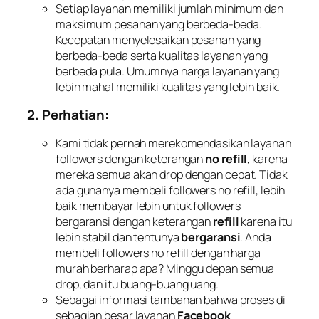
Setiap layanan memiliki jumlah minimum dan
maksimum pesanan yang berbeda-beda.
Kecepatan menyelesaikan pesanan yang
berbeda-beda serta kualitas layanan yang
berbeda pula. Umumnya harga layanan yang
lebih mahal memiliki kualitas yang lebih baik.
2. Perhatian:
Kami tidak pernah merekomendasikan layanan
followers dengan keterangan
no refill
, karena
mereka semua akan drop dengan cepat. Tidak
ada gunanya membeli followers no refill, lebih
baik membayar lebih untuk followers
bergaransi dengan keterangan
refill
karena itu
lebih stabil dan tentunya
bergaransi
. Anda
membeli followers no refill dengan harga
murah berharap apa? Minggu depan semua
drop, dan itu buang-buang uang.
Sebagai informasi tambahan bahwa proses di
sebagian besar layanan
Facebook