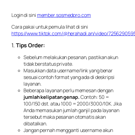
Login di sini
member.sosmedpro.com
Cara pakai untuk pemula lihat di sini
https://www.tiktok.com/@herahadi.an/video/72562905
1.
Tips Order:
Sebelum melakukan pesanan, pastikan akun
tidak berstatus private.
Masukkan data username/link yang benar
sesuai contoh format yang ada di deskripsi
layanan.
Beberapa layanan perlu memesan dengan
jumlah kelipatan genap.
Contoh: 50 =
100/150 dst. atau 1000 = 2000/3000/10K. Jika
Anda memasukan jumlah ganjil pada layanan
tersebut maka pesanan otomatis akan
dibatalkan.
Jangan pernah mengganti username akun