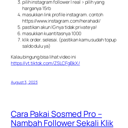
pilih instagram follower | real > pilih yang
harganya 15rb
masukkan link profile instagram. contoh
https://www.instagram.com/herahadi/
pastikan akun IG nya tidak private ya!
masukkan kuantitasnya 1000
klik order. selesai. (pastikan kamu sudah topup
saldo dulu ya)
Kalau bingung bisa lihat video ini
https://vt.tiktok.com/ZSLCFgBkX/
August 3, 2023
Cara Pakai Sosmed Pro –
Nambah Follower Sekali Klik