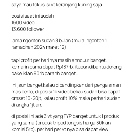
saya mau fokus isi vt keranjang kuning saja.
posisi saat ini sudah
1600 video
13.600 follower
lama ngonten sudah 8 bulan (mulai ngonten 1
ramadhan 2024 maret 12)
tapi profit per harinya masih anncuur banget..
kemarin cuma dapat Rp137rb, itupun dibantu dorong
pake iklan 90rb parahh banget…
Ini jauh banget kalau dibandingkan dari pengalaman
mas berto, di posisi 1k video beliau sudah bisa dapat
omset 10-20jt, kalau profit 10% maka perhari sudah
di angka 1jt an.
di posisi ini ada 3 vt yang FYP banget untuk 1 produk
yang sama (produk tripod tongsis harga 30k an,
komisi 5rb). per hari per vt nya bisa dapat view