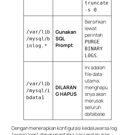
truncate
.
-s 0
Bersihkan
lewat
Gunakan
/var/lib
perintah
SQL
/mysql/b
PURGE
Prompt
inlog.*
BINARY
.
LOGS
Ini adalah
file data
utama;
/var/lib
DILARAN
menghapu
/mysql/i
G HAPUS
snya akan
bdata1
merusak
seluruh
database.
Dengan menerapkan konfigurasi kedaluwarsa log
(
expire logs
) dan mengetahui cara melakukan