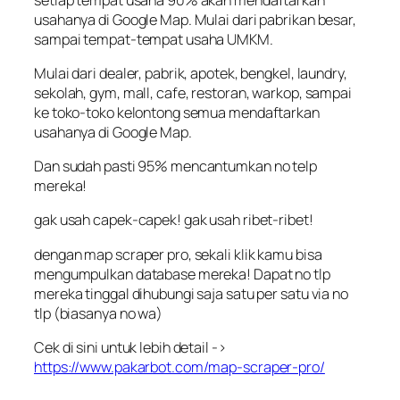
usahanya di Google Map. Mulai dari pabrikan besar,
sampai tempat-tempat usaha UMKM.
Mulai dari dealer, pabrik, apotek, bengkel, laundry,
sekolah, gym, mall, cafe, restoran, warkop, sampai
ke toko-toko kelontong semua mendaftarkan
usahanya di Google Map.
Dan sudah pasti 95% mencantumkan no telp
mereka!
gak usah capek-capek! gak usah ribet-ribet!
dengan map scraper pro, sekali klik kamu bisa
mengumpulkan database mereka! Dapat no tlp
mereka tinggal dihubungi saja satu per satu via no
tlp (biasanya no wa)
Cek di sini untuk lebih detail ->
https://www.pakarbot.com/map-scraper-pro/