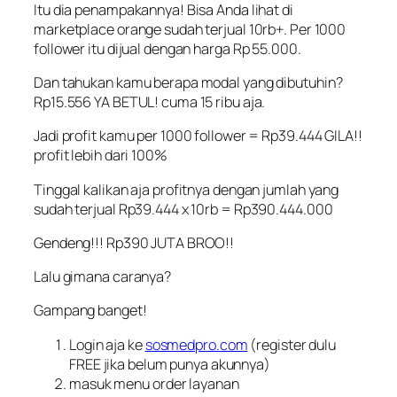
Itu dia penampakannya! Bisa Anda lihat di
marketplace orange sudah terjual 10rb+. Per 1000
follower itu dijual dengan harga Rp 55.000.
Dan tahukan kamu berapa modal yang dibutuhin?
Rp15.556 YA BETUL! cuma 15 ribu aja.
Jadi profit kamu per 1000 follower = Rp39.444 GILA!!
profit lebih dari 100%
Tinggal kalikan aja profitnya dengan jumlah yang
sudah terjual Rp39.444 x 10rb = Rp390.444.000
Gendeng!!! Rp390 JUTA BROO!!
Lalu gimana caranya?
Gampang banget!
Login aja ke
sosmedpro.com
(register dulu
FREE jika belum punya akunnya)
masuk menu order layanan