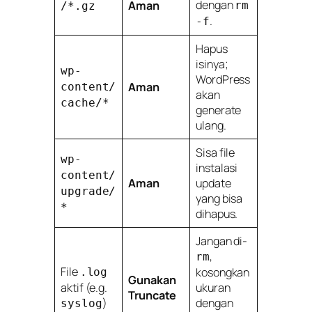
dengan
Aman
rm
/*.gz
.
-f
Hapus
isinya;
wp-
WordPress
Aman
content/
akan
cache/*
generate
ulang.
Sisa file
wp-
instalasi
content/
Aman
update
upgrade/
yang bisa
*
dihapus.
Jangan di-
,
rm
File
kosongkan
.log
Gunakan
aktif (e.g.
ukuran
Truncate
)
dengan
syslog