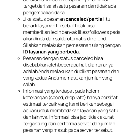
target dari salah satu pesanan dan tidak ada
pengembalian dana.
Jika status pesanan
canceled/partial
itu
berarti layanan tersebut tidak bisa
memberikan lebih banyak likes/followers pada
akun Anda dan saldo otomatis di refund.
Silahkan melakukan pemesanan ulang dengan
ID layanan yang berbeda.
Pesanan dengan status canceled bisa
disebabkan oleh beberapa hal, diantaranya
adalah Anda melakukan duplikat pesanan dan
yang kedua Anda memasukan jumlah yang
salah.
Informasi yang terdapat pada kolom
keterangan (speed, drop rate) hanya bersifat
estimasi terbaik yang kami berikan sebagai
acuan untuk membedakan layanan yang satu
dan lainnya. Informasi bisa jadi tidak akurat
tergantung dari performa server dan jumlah
pesanan yang masuk pada server tersebut.