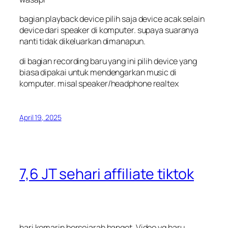
bagian playback device pilih saja device acak selain
device dari speaker di komputer. supaya suaranya
nanti tidak dikeluarkan dimanapun.
di bagian recording baru yang ini pilih device yang
biasa dipakai untuk mendengarkan music di
komputer. misal speaker/headphone realtex
April 19, 2025
7,6 JT sehari affiliate tiktok
hari kemarin bersejarah banget. Video yg baru