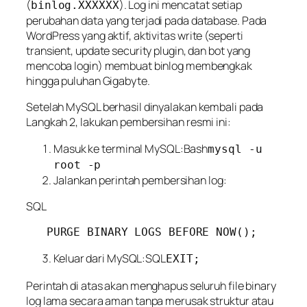
(
). Log ini mencatat
setiap
binlog.XXXXXX
perubahan data
yang terjadi pada database. Pada
WordPress yang aktif, aktivitas
write
(seperti
transient, update security plugin, dan bot yang
mencoba login) membuat binlog membengkak
hingga puluhan Gigabyte.
Setelah MySQL berhasil dinyalakan kembali pada
Langkah 2, lakukan pembersihan resmi ini:
Masuk ke terminal MySQL:Bash
mysql -u
root -p
Jalankan perintah pembersihan log:
SQL
Keluar dari MySQL:SQL
EXIT;
Perintah di atas akan menghapus seluruh file binary
log lama secara aman tanpa merusak struktur atau