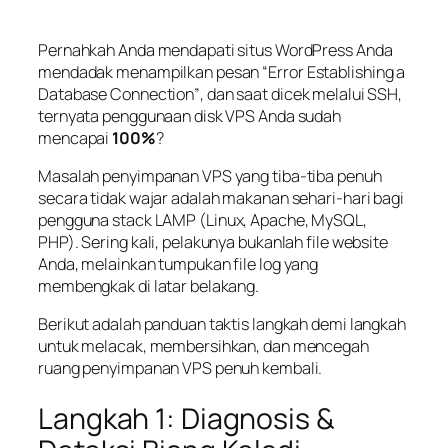
Pernahkah Anda mendapati situs WordPress Anda
mendadak menampilkan pesan
“Error Establishing a
Database Connection”
, dan saat dicek melalui SSH,
ternyata penggunaan disk VPS Anda sudah
mencapai
100%
?
Masalah penyimpanan VPS yang tiba-tiba penuh
secara tidak wajar adalah makanan sehari-hari bagi
pengguna
stack
LAMP (Linux, Apache, MySQL,
PHP). Sering kali, pelakunya bukanlah file website
Anda, melainkan tumpukan file log yang
membengkak di latar belakang.
Berikut adalah panduan taktis langkah demi langkah
untuk melacak, membersihkan, dan mencegah
ruang penyimpanan VPS penuh kembali.
Langkah 1: Diagnosis &