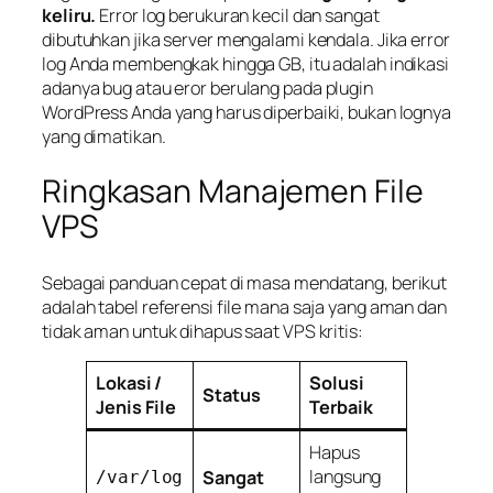
keliru.
Error log berukuran kecil dan sangat
dibutuhkan jika server mengalami kendala. Jika error
log Anda membengkak hingga GB, itu adalah indikasi
adanya
bug
atau eror berulang pada plugin
WordPress Anda yang harus diperbaiki, bukan lognya
yang dimatikan.
Ringkasan Manajemen File
VPS
Sebagai panduan cepat di masa mendatang, berikut
adalah tabel referensi file mana saja yang aman dan
tidak aman untuk dihapus saat VPS kritis:
Lokasi /
Solusi
Status
Jenis File
Terbaik
Hapus
langsung
Sangat
/var/log