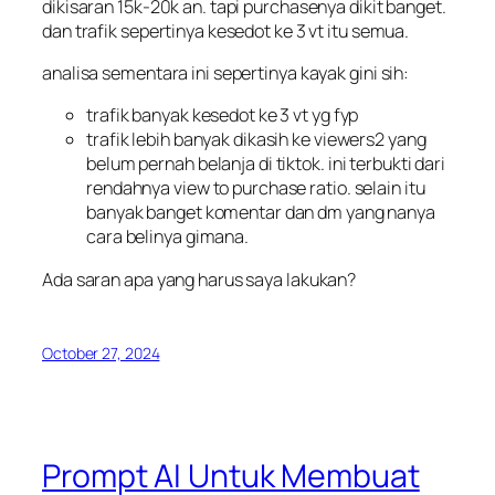
dikisaran 15k-20k an. tapi purchasenya dikit banget.
dan trafik sepertinya kesedot ke 3 vt itu semua.
analisa sementara ini sepertinya kayak gini sih:
trafik banyak kesedot ke 3 vt yg fyp
trafik lebih banyak dikasih ke viewers2 yang
belum pernah belanja di tiktok. ini terbukti dari
rendahnya view to purchase ratio. selain itu
banyak banget komentar dan dm yang nanya
cara belinya gimana.
Ada saran apa yang harus saya lakukan?
October 27, 2024
Prompt AI Untuk Membuat