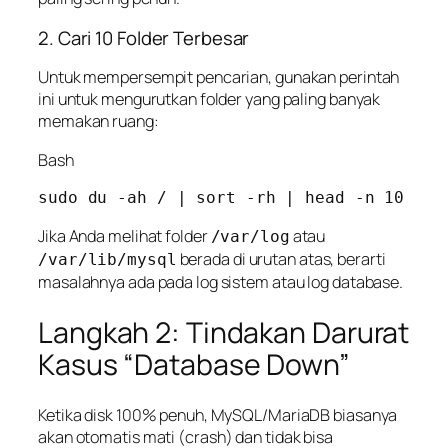
2. Cari 10 Folder Terbesar
Untuk mempersempit pencarian, gunakan perintah
ini untuk mengurutkan folder yang paling banyak
memakan ruang:
Bash
Jika Anda melihat folder
atau
/var/log
berada di urutan atas, berarti
/var/lib/mysql
masalahnya ada pada log sistem atau log database.
Langkah 2: Tindakan Darurat
Kasus “Database Down”
Ketika disk 100% penuh, MySQL/MariaDB biasanya
akan otomatis mati (
crash
) dan tidak bisa