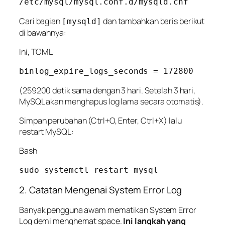
Cari bagian
dan tambahkan baris berikut
[mysqld]
di bawahnya:
Ini, TOML
(259200 detik sama dengan 3 hari. Setelah 3 hari,
MySQL akan menghapus log lama secara otomatis).
Simpan perubahan (Ctrl+O, Enter, Ctrl+X) lalu
restart MySQL:
Bash
2. Catatan Mengenai System Error Log
Banyak pengguna awam mematikan
System Error
Log
demi menghemat space.
Ini langkah yang