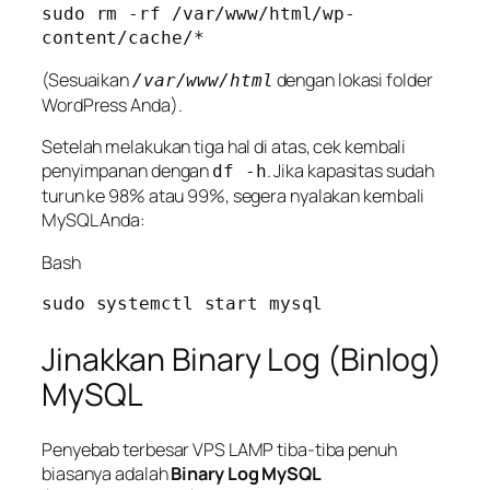
sudo rm -rf /var/www/html/wp-
(Sesuaikan
dengan lokasi folder
/var/www/html
WordPress Anda).
Setelah melakukan tiga hal di atas, cek kembali
penyimpanan dengan
. Jika kapasitas sudah
df -h
turun ke 98% atau 99%, segera nyalakan kembali
MySQL Anda:
Bash
Jinakkan Binary Log (Binlog)
MySQL
Penyebab terbesar VPS LAMP tiba-tiba penuh
biasanya adalah
Binary Log MySQL