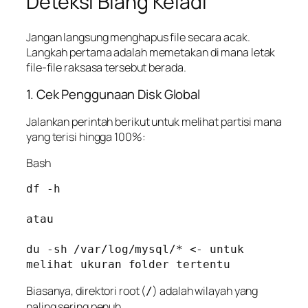
Deteksi Biang Keladi
Jangan langsung menghapus file secara acak.
Langkah pertama adalah memetakan di mana letak
file-file raksasa tersebut berada.
1. Cek Penggunaan Disk Global
Jalankan perintah berikut untuk melihat partisi mana
yang terisi hingga 100%:
Bash
df -h

atau 

du -sh /var/log/mysql/* <- untuk 
melihat ukuran folder tertentu
Biasanya, direktori root (
) adalah wilayah yang
/
paling sering penuh.