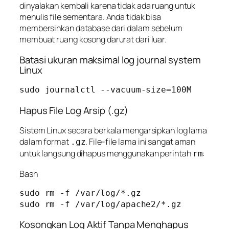
dinyalakan kembali karena tidak ada ruang untuk
menulis file sementara. Anda tidak bisa
membersihkan database dari dalam sebelum
membuat ruang kosong darurat dari luar.
Batasi ukuran maksimal log journal system
Linux
sudo journalctl --vacuum-size=100M
Hapus File Log Arsip (.gz)
Sistem Linux secara berkala mengarsipkan log lama
dalam format
. File-file lama ini sangat aman
.gz
untuk langsung dihapus menggunakan perintah
:
rm
Bash
sudo rm -f /var/log/*.gz

Kosongkan Log Aktif Tanpa Menghapus