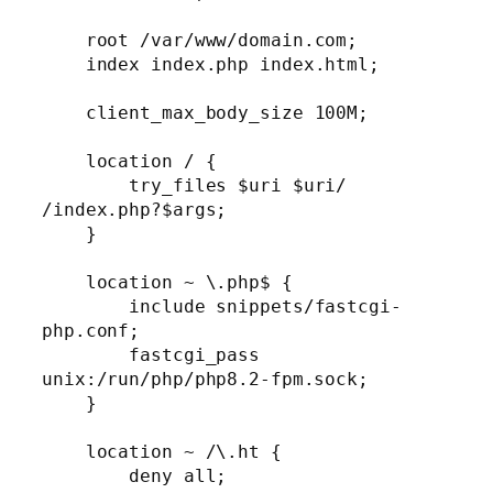
    root /var/www/domain.com;

    index index.php index.html;

    client_max_body_size 100M;

    location / {

        try_files $uri $uri/ 
/index.php?$args;

    }

    location ~ \.php$ {

        include snippets/fastcgi-
php.conf;

        fastcgi_pass 
unix:/run/php/php8.2-fpm.sock;

    }

    location ~ /\.ht {

        deny all;
