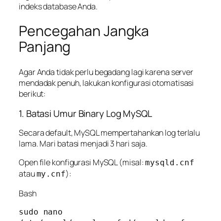
indeks database Anda.
Pencegahan Jangka
Panjang
Agar Anda tidak perlu begadang lagi karena server
mendadak penuh, lakukan konfigurasi otomatisasi
berikut:
1. Batasi Umur Binary Log MySQL
Secara default, MySQL mempertahankan log terlalu
lama. Mari batasi menjadi 3 hari saja.
Open file konfigurasi MySQL (misal:
mysqld.cnf
atau
):
my.cnf
Bash
sudo nano 