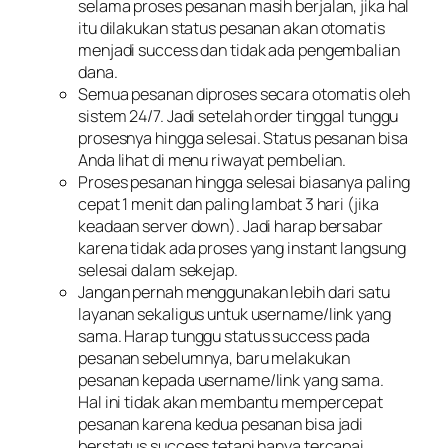
selama proses pesanan masih berjalan, jika hal
itu dilakukan status pesanan akan otomatis
menjadi success dan tidak ada pengembalian
dana.
Semua pesanan diproses secara otomatis oleh
sistem 24/7. Jadi setelah order tinggal tunggu
prosesnya hingga selesai. Status pesanan bisa
Anda lihat di menu riwayat pembelian.
Proses pesanan hingga selesai biasanya paling
cepat 1 menit dan paling lambat 3 hari (jika
keadaan server down). Jadi harap bersabar
karena tidak ada proses yang instant langsung
selesai dalam sekejap.
Jangan pernah menggunakan lebih dari satu
layanan sekaligus untuk username/link yang
sama. Harap tunggu status success pada
pesanan sebelumnya, baru melakukan
pesanan kepada username/link yang sama.
Hal ini tidak akan membantu mempercepat
pesanan karena kedua pesanan bisa jadi
berstatus success tetapi hanya tercapai