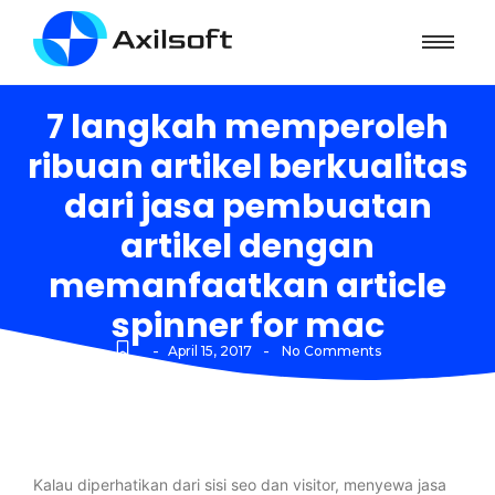
7 langkah memperoleh
ribuan artikel berkualitas
dari jasa pembuatan
artikel dengan
memanfaatkan article
spinner for mac
-
-
April 15, 2017
No Comments
Kalau diperhatikan dari sisi seo dan visitor, menyewa jasa