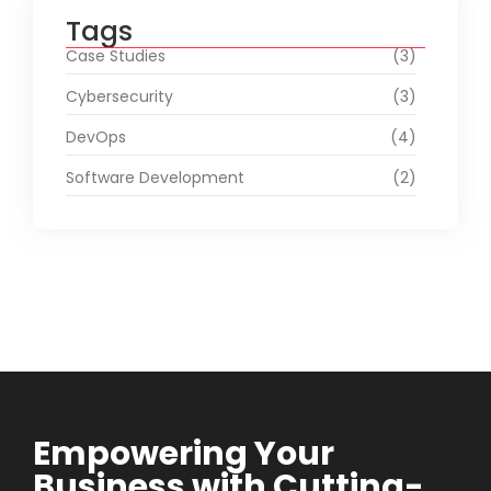
Tags
Case Studies
(3)
Cybersecurity
(3)
DevOps
(4)
Software Development
(2)
Empowering Your
Business with Cutting-