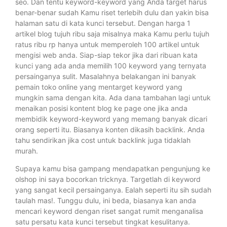
seo. Dan tentu keyword-keyword yang Anda target harus
benar-benar sudah Kamu riset terlebih dulu dan yakin bisa
halaman satu di kata kunci tersebut. Dengan harga 1
artikel blog tujuh ribu saja misalnya maka Kamu perlu tujuh
ratus ribu rp hanya untuk memperoleh 100 artikel untuk
mengisi web anda. Siap-siap tekor jika dari ribuan kata
kunci yang ada anda memilih 100 keyword yang ternyata
persainganya sulit. Masalahnya belakangan ini banyak
pemain toko online yang mentarget keyword yang
mungkin sama dengan kita. Ada dana tambahan lagi untuk
menaikan posisi kontent blog ke page one jika anda
membidik keyword-keyword yang memang banyak dicari
orang seperti itu. Biasanya konten dikasih backlink. Anda
tahu sendirikan jika cost untuk backlink juga tidaklah
murah.
Supaya kamu bisa gampang mendapatkan pengunjung ke
olshop ini saya bocorkan tricknya. Targetlah di keyword
yang sangat kecil persainganya. Ealah seperti itu sih sudah
taulah mas!. Tunggu dulu, ini beda, biasanya kan anda
mencari keyword dengan riset sangat rumit menganalisa
satu persatu kata kunci tersebut tingkat kesulitanya.