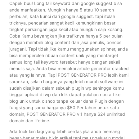
Capek buu! Long tail keyword dari google suggest bisa
anda manfaatkan. Mungkin hanya 5 atau 10 search
perbulan, kata kunci dari google suggest. tapi itulah
tricknya, pencarian sangat kecil kemungkinan besar
tingkat persaingan juga kecil atau mungkin saja kosong.
Coba Kamu bayangkan jika trafiknya hanya 5 per bulan
dengan membeli blog content dari jasa penulis, boncos
juragan!. Tapi tidak jika kamu menggunakan spinner, anda
bisa memperoleh ribuan content unik yang mentarget
semua long tail keyword tersebut hanya dengan sekali
menulis saja. Anda bisa memakai article generator cracked
atau yang lainnya. Tapi POST GENERATOR PRO lebih kami
sarankan, selain harganya yang lebih murah software ini
sudah disajikan dalam sebuah plugin wp sehingga kamu
tinggal upload di wp dan klik dapat puluhan ribu artikel
blog unik untuk olshop tanpa keluar dana.Plugin dengan
fungsi yang sama harganya $50 Per tahun untuk satu
domain, POST GENERATOR PRO v.1 hanya $24 unlimited
domain dan lifetime.
Ada trick lain lagi yang lebih cerdas jika anda memang
benar-benar males bikin artikel tapi mau ngeluarin modal