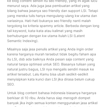
ke blog content sendiri itu seo friendly, yang ini agak lucu
menurut saya. Ada juga jasa pembuatan artikel yang
bilang bahwa jasanya seo friendly dan support LSI. Tetapi
yang mereka tulis hanya mengulang-ulang kw utama dan
variasinya. Hati-hati bukanya seo friendly nanti malah
tergolong ke kriteria spammy article. Berbeda dengan long
tail keyword, kata-kata atau kalimat yang masih
berhubungan dengan kw utama itulah LSI (Latent
Semantic Indexing).
Misalnya saja jasa penulis artikel yang Anda ingin order
karena harganya murah tersebut tidak begitu faham apa
itu LSI, dsb ada baiknya Anda pesan saja content yang
natural tanpa optimasi untuk SEO. Biasanya tulisan yang
natural justru bagus, LSI nya mengalis sendiri masuk ke
artikel tersebut. Lalu Kamu bisa ubah sedikit-sedikit
menyisipkan kata kunci dan LSI jika dirasa belum cukup
SEO.
Untuk blog content bahasa indonesia biasanya harganya
berkisar di 10 ribu. Anda harus siap merogoh dompet
banyak jika ingin semua konten menggunakan jasa artikel