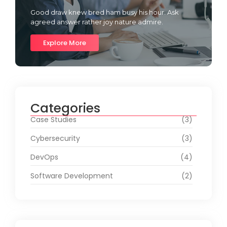
Good draw knew bred ham busy his hour. Ask
agreed answer rather joy nature admire.
Explore More
Categories
Case Studies
(3)
Cybersecurity
(3)
DevOps
(4)
Software Development
(2)