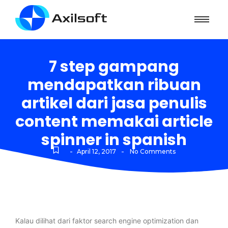
7 step gampang
mendapatkan ribuan
artikel dari jasa penulis
content memakai article
spinner in spanish
-
-
April 12, 2017
No Comments
Kalau dilihat dari faktor search engine optimization dan