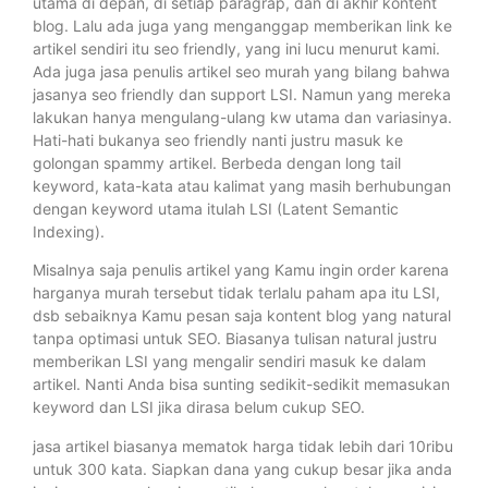
utama di depan, di setiap paragrap, dan di akhir kontent
blog. Lalu ada juga yang menganggap memberikan link ke
artikel sendiri itu seo friendly, yang ini lucu menurut kami.
Ada juga jasa penulis artikel seo murah yang bilang bahwa
jasanya seo friendly dan support LSI. Namun yang mereka
lakukan hanya mengulang-ulang kw utama dan variasinya.
Hati-hati bukanya seo friendly nanti justru masuk ke
golongan spammy artikel. Berbeda dengan long tail
keyword, kata-kata atau kalimat yang masih berhubungan
dengan keyword utama itulah LSI (Latent Semantic
Indexing).
Misalnya saja penulis artikel yang Kamu ingin order karena
harganya murah tersebut tidak terlalu paham apa itu LSI,
dsb sebaiknya Kamu pesan saja kontent blog yang natural
tanpa optimasi untuk SEO. Biasanya tulisan natural justru
memberikan LSI yang mengalir sendiri masuk ke dalam
artikel. Nanti Anda bisa sunting sedikit-sedikit memasukan
keyword dan LSI jika dirasa belum cukup SEO.
jasa artikel biasanya mematok harga tidak lebih dari 10ribu
untuk 300 kata. Siapkan dana yang cukup besar jika anda