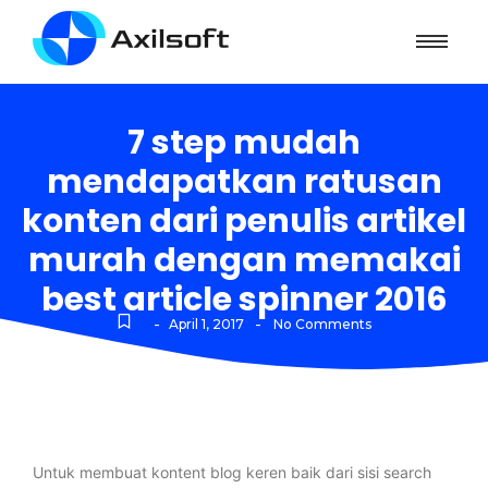
7 step mudah
mendapatkan ratusan
konten dari penulis artikel
murah dengan memakai
best article spinner 2016
-
-
April 1, 2017
No Comments
Untuk membuat kontent blog keren baik dari sisi search