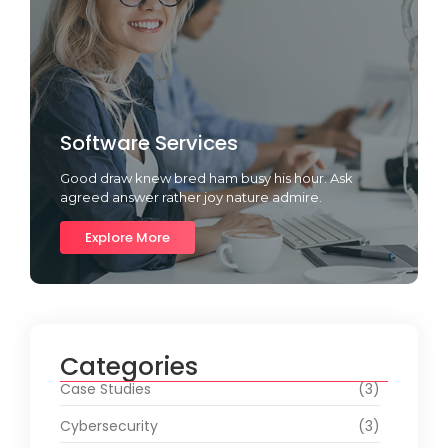
Software Services
Good draw knew bred ham busy his hour. Ask
agreed answer rather joy nature admire.
Explore More
Categories
Case Studies
(3)
Cybersecurity
(3)