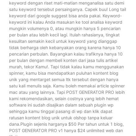
keyword dengan riset mati-matian menganalisa satu demi
satu keyword tersebut persainganya. Capek buu! Long tail
keyword dari google suggest bisa anda pakai. Keyword-
keyword ini kalau Anda masukan ke tool analisa keyword
mungkin volumenya 0, atau mungkin hanya 5 pencarian
per bulan atau lebih kecil lagi. Itulah rahasianya, tingkat
kesulitan semakin kecil untuk keyword yang dianggap
tidak berharga oleh kebanyakan orang karena hanya 10
pencarian perbulan. Bayangkan kalau trafiknya hanya 10
per bulan dengan membeli konten dari jasa tulis artikel
murah, tekor Kamu!. Tapi tidak kalau kamu menggunakan
spinner, kamu bisa mendapatkan puluhan kontent blog
unik yang mentarget semua ltk tersebut dengan hanya
satu kali menulis saja. Kamu boleh memakai article spinner
mac atau yang lainnya. Tapi POST GENERATOR PRO lebih
kami rekomendasikan, selain costnya yang lebih hemat
software ini sudah disajikan dalam sebuah plugin wp
sehingga kamu tinggal pasang di wp dan klik dapat
ratusan kontent blog unik untuk olshop tanpa keluar
dana.Plugin sejenis harganya $50 Per tahun untuk 1 blog,
POST GENERATOR PRO v1 hanya $24 unlimited web dan