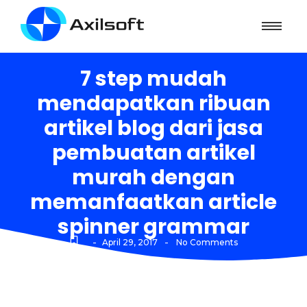
7 step mudah
mendapatkan ribuan
artikel blog dari jasa
pembuatan artikel
murah dengan
memanfaatkan article
spinner grammar
-
-
April 29, 2017
No Comments