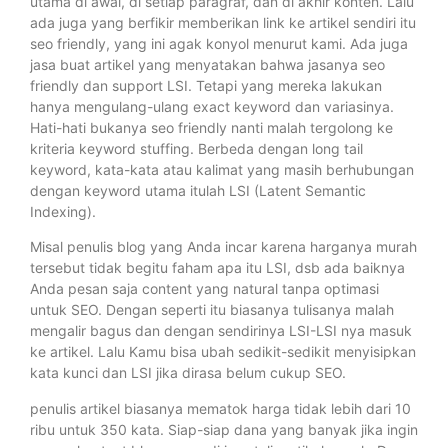
utama di awal, di setiap paragraf, dan di akhir konten. Lalu
ada juga yang berfikir memberikan link ke artikel sendiri itu
seo friendly, yang ini agak konyol menurut kami. Ada juga
jasa buat artikel yang menyatakan bahwa jasanya seo
friendly dan support LSI. Tetapi yang mereka lakukan
hanya mengulang-ulang exact keyword dan variasinya.
Hati-hati bukanya seo friendly nanti malah tergolong ke
kriteria keyword stuffing. Berbeda dengan long tail
keyword, kata-kata atau kalimat yang masih berhubungan
dengan keyword utama itulah LSI (Latent Semantic
Indexing).
Misal penulis blog yang Anda incar karena harganya murah
tersebut tidak begitu faham apa itu LSI, dsb ada baiknya
Anda pesan saja content yang natural tanpa optimasi
untuk SEO. Dengan seperti itu biasanya tulisanya malah
mengalir bagus dan dengan sendirinya LSI-LSI nya masuk
ke artikel. Lalu Kamu bisa ubah sedikit-sedikit menyisipkan
kata kunci dan LSI jika dirasa belum cukup SEO.
penulis artikel biasanya mematok harga tidak lebih dari 10
ribu untuk 350 kata. Siap-siap dana yang banyak jika ingin