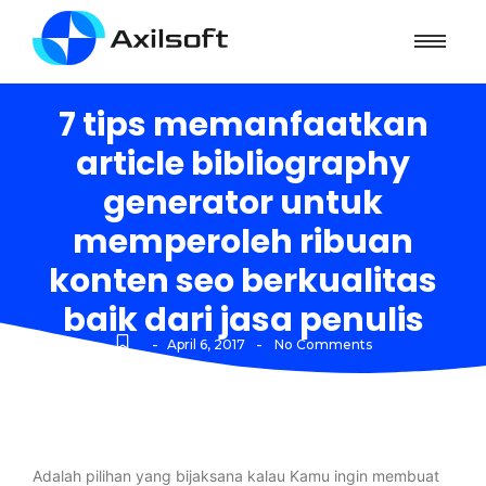
7 tips memanfaatkan
article bibliography
generator untuk
memperoleh ribuan
konten seo berkualitas
baik dari jasa penulis
-
-
April 6, 2017
No Comments
Adalah pilihan yang bijaksana kalau Kamu ingin membuat