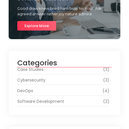
Good draw knew bred ham busy his hour. Ask
agreed answer rather joy nature admire.
Explore More
Categories
Case Studies
(3)
Cybersecurity
(3)
DevOps
(4)
Software Development
(2)