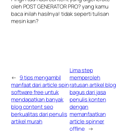
oleh POST GENERATOR PRO? yang kamu
baca inilah hasilnya! tidak seperti tulisan
mesin kan?
Lima step
←
9 tips mengambil
memperoleh
manfaat dari article spin
ratusan artikel blog
software free untuk
bagus dari jasa
mendapatkan banyak
penulis konten
blog content seo
dengan
berkualitas dari penulis
memanfaatkan
artikel murah
article spinner
offline
→