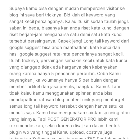
Supaya kamu bisa dengan mudah memperoleh visitor ke
blog ini saya beri tricknya. Bidiklah di keyword yang
sangat kecil persainganya. Kalau itu sih sudah taulah jeng!.
sabar, ini beda, biasanya kan anda riset kata kunci dengan
riset berjam-jam menganalisa satu demi satu kata kunci
tersebut persainganya. Capek jeng! Long tail keyword dari
google suggest bisa anda manfaatkan. kata kunci dari
hasil google suggest rata-rata pencarianya sangat kecil.
Itulah tricknya, persaingan semakin kecil untuk kata kunci
yang dianggap tidak ada harganya oleh kebanyakan
orang karena hanya 5 pencarian perbulan. Coba Kamu
bayangkan jika volumenya hanya 5 per bulan dengan
membeli artikel dari jasa penulis, bangkrut Kamu!. Tapi
tidak kalau kamu menggunakan spinner, anda bisa
mendapatkan ratusan blog content unik yang mentarget
semua long tail keyword tersebut dengan hanya satu kali
menulis saja. Kamu bisa mengunakan spintax spinning atau
yang lainnya. Tapi POST GENERATOR PRO lebih kami
rekomendasikan, selain karena disajikan dalam bentuk
plugin wp yang tinggal Kamu upload, costnya juga
terjangkau.Software sejenis harganya $50 Per tahun untuk