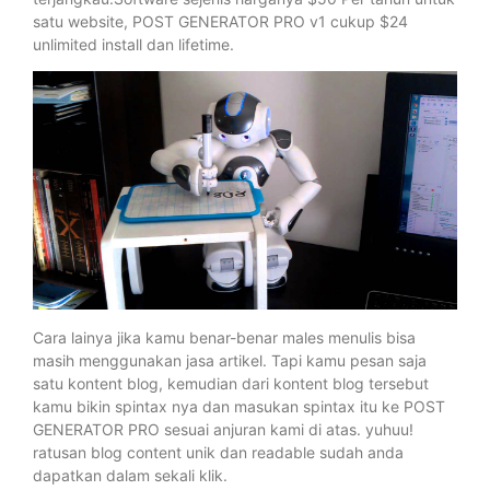
satu website, POST GENERATOR PRO v1 cukup $24
unlimited install dan lifetime.
Cara lainya jika kamu benar-benar males menulis bisa
masih menggunakan jasa artikel. Tapi kamu pesan saja
satu kontent blog, kemudian dari kontent blog tersebut
kamu bikin spintax nya dan masukan spintax itu ke POST
GENERATOR PRO sesuai anjuran kami di atas. yuhuu!
ratusan blog content unik dan readable sudah anda
dapatkan dalam sekali klik.