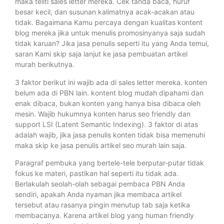
maka teliti sales letter mereka. Cek tanda baca, huruf
besar kecil, dan susunan kalimatnya acak-acakan atau
tidak. Bagaimana Kamu percaya dengan kualitas kontent
blog mereka jika untuk menulis promosinyanya saja sudah
tidak karuan? Jika jasa penulis seperti itu yang Anda temui,
saran Kami skip saja lanjut ke jasa pembuatan artikel
murah berikutnya.
3 faktor berikut ini wajib ada di sales letter mereka. konten
belum ada di PBN lain. kontent blog mudah dipahami dan
enak dibaca, bukan konten yang hanya bisa dibaca oleh
mesin. Wajib hukumnya konten harus seo friendly dan
support LSI (Latent Semantic Indexing). 3 faktor di atas
adalah wajib, jika jasa penulis konten tidak bisa memenuhi
maka skip ke jasa penulis artikel seo murah lain saja.
Paragraf pembuka yang bertele-tele berputar-putar tidak
fokus ke materi, pastikan hal seperti itu tidak ada.
Berlakulah seolah-olah sebagai pembaca PBN Anda
sendiri, apakah Anda nyaman jika membaca artikel
tersebut atau rasanya pingin menutup tab saja ketika
membacanya. Karena artikel blog yang human friendly