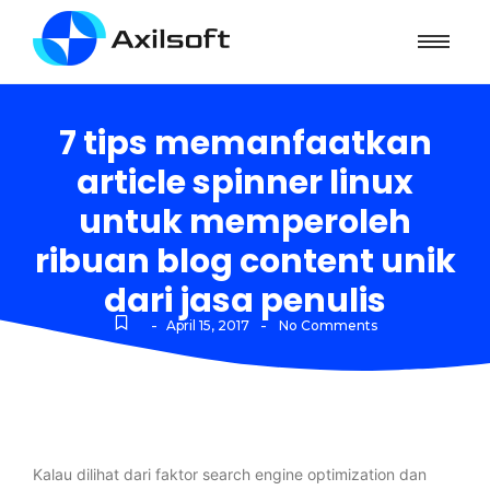
7 tips memanfaatkan
article spinner linux
untuk memperoleh
ribuan blog content unik
dari jasa penulis
-
-
April 15, 2017
No Comments
Kalau dilihat dari faktor search engine optimization dan