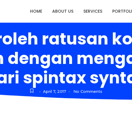
HOME
ABOUT US
SERVICES
PORTFOL
oleh ratusan ko
en dengan meng
ari spintax synt
April 7, 2017
No Comments
-
-