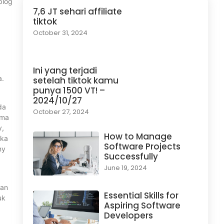
blog
7,6 JT sehari affiliate
tiktok
October 31, 2024
Ini yang terjadi
a.
setelah tiktok kamu
punya 1500 VT! –
2024/10/27
da
October 27, 2024
ama
y,
How to Manage
eka
Software Projects
my
Successfully
June 19, 2024
san
Essential Skills for
uk
Aspiring Software
Developers