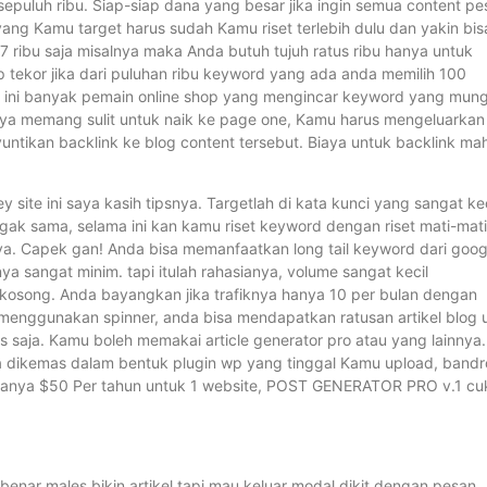
sepuluh ribu. Siap-siap dana yang besar jika ingin semua content pe
ang Kamu target harus sudah Kamu riset terlebih dulu dan yakin bis
7 ribu saja misalnya maka Anda butuh tujuh ratus ribu hanya untuk
 tekor jika dari puluhan ribu keyword yang ada anda memilih 100
e ini banyak pemain online shop yang mengincar keyword yang mung
nya memang sulit untuk naik ke page one, Kamu harus mengeluarkan
tikan backlink ke blog content tersebut. Biaya untuk backlink mah
te ini saya kasih tipsnya. Targetlah di kata kunci yang sangat kec
nggak sama, selama ini kan kamu riset keyword dengan riset mati-mat
nya. Capek gan! Anda bisa memanfaatkan long tail keyword dari goog
ya sangat minim. tapi itulah rahasianya, volume sangat kecil
 kosong. Anda bayangkan jika trafiknya hanya 10 per bulan dengan
da menggunakan spinner, anda bisa mendapatkan ratusan artikel blog 
 saja. Kamu boleh memakai article generator pro atau yang lainnya.
 dikemas dalam bentuk plugin wp yang tinggal Kamu upload, bandr
rganya $50 Per tahun untuk 1 website, POST GENERATOR PRO v.1 c
benar males bikin artikel tapi mau keluar modal dikit dengan pesan