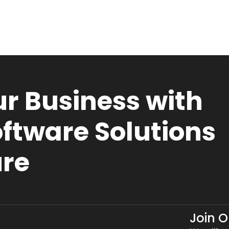
r Business with
ftware Solutions
ure
Join 