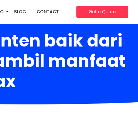
IO
BLOG
CONTACT
Get a Quote
nten baik dari
ambil manfaat
ax