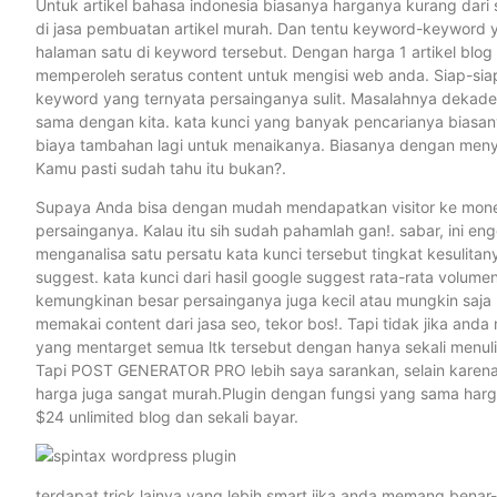
Untuk artikel bahasa indonesia biasanya harganya kurang dari 
di jasa pembuatan artikel murah. Dan tentu keyword-keyword y
halaman satu di keyword tersebut. Dengan harga 1 artikel blog 
memperoleh seratus content untuk mengisi web anda. Siap-siap
keyword yang ternyata persainganya sulit. Masalahnya dekad
sama dengan kita. kata kunci yang banyak pencarianya biasa
biaya tambahan lagi untuk menaikanya. Biasanya dengan menyun
Kamu pasti sudah tahu itu bukan?.
Supaya Anda bisa dengan mudah mendapatkan visitor ke money si
persainganya. Kalau itu sih sudah pahamlah gan!. sabar, ini e
menganalisa satu persatu kata kunci tersebut tingkat kesulita
suggest. kata kunci dari hasil google suggest rata-rata volumen
kemungkinan besar persainganya juga kecil atau mungkin saja
memakai content dari jasa seo, tekor bos!. Tapi tidak jika an
yang mentarget semua ltk tersebut dengan hanya sekali menulis
Tapi POST GENERATOR PRO lebih saya sarankan, selain karena
harga juga sangat murah.Plugin dengan fungsi yang sama ha
$24 unlimited blog dan sekali bayar.
terdapat trick lainya yang lebih smart jika anda memang benar-