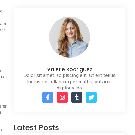
ko
akan
kel
Valerie Rodriguez
a
Dolor sit amet, adipiscing elit. Ut elit tellus,
rnah
luctus nec ullamcorper mattis, pulvinar
dapibus leo.
eren
u
Latest Posts
a