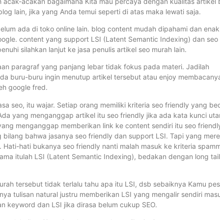
ah acak-acakan bagaimana Kita mau percaya dengan kualitas artikel 
og lain, jika yang Anda temui seperti di atas maka lewati saja.
g belum ada di toko online lain. blog content mudah dipahami dan enak
oogle. content yang support LSI (Latent Semantic Indexing) dan seo
enuhi silahkan lanjut ke jasa penulis artikel seo murah lain.
kaan paragraf yang panjang lebar tidak fokus pada materi. Jadilah
Anda buru-buru ingin menutup artikel tersebut atau enjoy membacany
eh google fred.
sa seo, itu wajar. Setiap orang memiliki kriteria seo friendly yang be
 Ada yang menganggap artikel itu seo friendly jika ada kata kunci ut
ga yang menganggap memberikan link ke content sendiri itu seo friendl
ng bilang bahwa jasanya seo friendly dan support LSI. Tapi yang mer
Hati-hati bukanya seo friendly nanti malah masuk ke kriteria spam
ma itulah LSI (Latent Semantic Indexing), bedakan dengan long tail
rah tersebut tidak terlalu tahu apa itu LSI, dsb sebaiknya Kamu pe
nya tulisan natural justru memberikan LSI yang mengalir sendiri mas
kan keyword dan LSI jika dirasa belum cukup SEO.