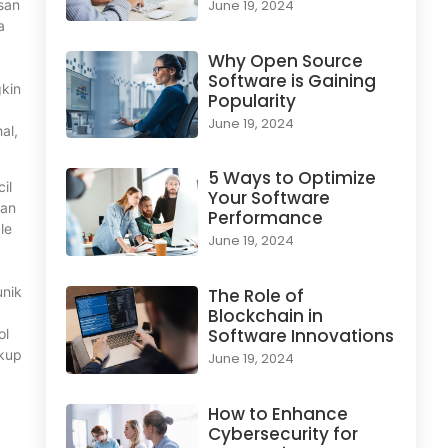
san
June 19, 2024
a
Why Open Source
Software is Gaining
kin
Popularity
June 19, 2024
al,
5 Ways to Optimize
il
Your Software
ian
Performance
le
June 19, 2024
unik
The Role of
Blockchain in
Software Innovations
ol
ukup
June 19, 2024
How to Enhance
Cybersecurity for