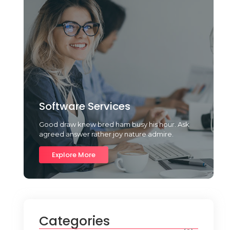
Software Services
Good draw knew bred ham busy his hour. Ask
agreed answer rather joy nature admire.
Explore More
Categories