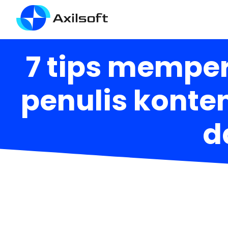
7 tips memper
penulis kont
d