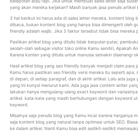
belepotan atau rapi. Jika untuk membuat sales letter saja sud
yang akan mereka kerjakan? Masih banyak jasa penulis artikel bl
3 hal berikut ini harus ada di sales letter mereka. kontent blo
dibaca, bukan kontent blog yang hanya bisa dimengerti oleh g
firendly adalah wajib. Jika 3 faktor tersebut tidak bisa mereka p
Pastikan artikel blog yang ditulis tidak berputar-putar, pembu
seolah-olah sebagai visitor toko online Kamu sendiri, Apakah 
Karena konten yang ditulis untuk manusia semakin disenangi ol
Hasil artikel blog yang seo friendly banyak menjadi claim para ja
Kamu harus pastikan seo friendly versi mereka itu seperti apa.
di depan, di setiap paragraf, dan di akhir artikel. Lalu ada ju
yang ini konyol menurut kami. Ada juga jasa content writer ya
lakukan hanya mengulang-ulang exact keyword dan variasinya. 
artikel. kata-kata yang masih berhubungan dengan keyword uta
keyword.
Misalnya saja penulis blog yang Kamu incar karena harganya mu
saja kontent blog yang natural tanpa optimasi untuk SEO. Biasa
ke dalam artikel. Nanti Kamu bisa edit sedikit-sedikit memasu