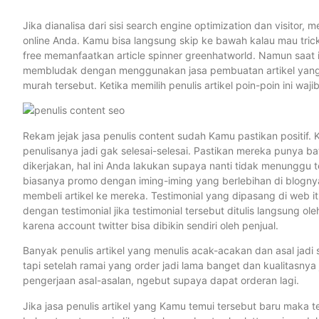
Jika dianalisa dari sisi search engine optimization dan visito
online Anda. Kamu bisa langsung skip ke bawah kalau mau tr
free memanfaatkan article spinner greenhatworld. Namun saat in
membludak dengan menggunakan jasa pembuatan artikel yang bag
murah tersebut. Ketika memilih penulis artikel poin-poin ini waj
Rekam jejak jasa penulis content sudah Kamu pastikan positif. 
penulisanya jadi gak selesai-selesai. Pastikan mereka punya 
dikerjakan, hal ini Anda lakukan supaya nanti tidak menunggu 
biasanya promo dengan iming-iming yang berlebihan di blogny
membeli artikel ke mereka. Testimonial yang dipasang di web 
dengan testimonial jika testimonial tersebut ditulis langsung ol
karena account twitter bisa dibikin sendiri oleh penjual.
Banyak penulis artikel yang menulis acak-acakan dan asal jad
tapi setelah ramai yang order jadi lama banget dan kualitasny
pengerjaan asal-asalan, ngebut supaya dapat orderan lagi.
Jika jasa penulis artikel yang Kamu temui tersebut baru maka t