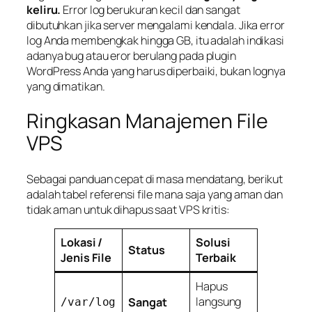
keliru.
Error log berukuran kecil dan sangat
dibutuhkan jika server mengalami kendala. Jika error
log Anda membengkak hingga GB, itu adalah indikasi
adanya
bug
atau eror berulang pada plugin
WordPress Anda yang harus diperbaiki, bukan lognya
yang dimatikan.
Ringkasan Manajemen File
VPS
Sebagai panduan cepat di masa mendatang, berikut
adalah tabel referensi file mana saja yang aman dan
tidak aman untuk dihapus saat VPS kritis:
Lokasi /
Solusi
Status
Jenis File
Terbaik
Hapus
langsung
Sangat
/var/log