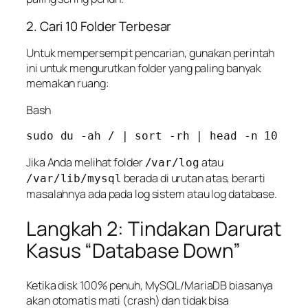
2. Cari 10 Folder Terbesar
Untuk mempersempit pencarian, gunakan perintah
ini untuk mengurutkan folder yang paling banyak
memakan ruang:
Bash
Jika Anda melihat folder
atau
/var/log
berada di urutan atas, berarti
/var/lib/mysql
masalahnya ada pada log sistem atau log database.
Langkah 2: Tindakan Darurat
Kasus “Database Down”
Ketika disk 100% penuh, MySQL/MariaDB biasanya
akan otomatis mati (
crash
) dan tidak bisa