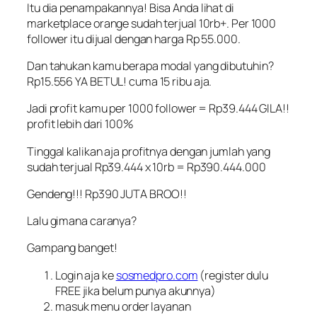
Itu dia penampakannya! Bisa Anda lihat di
marketplace orange sudah terjual 10rb+. Per 1000
follower itu dijual dengan harga Rp 55.000.
Dan tahukan kamu berapa modal yang dibutuhin?
Rp15.556 YA BETUL! cuma 15 ribu aja.
Jadi profit kamu per 1000 follower = Rp39.444 GILA!!
profit lebih dari 100%
Tinggal kalikan aja profitnya dengan jumlah yang
sudah terjual Rp39.444 x 10rb = Rp390.444.000
Gendeng!!! Rp390 JUTA BROO!!
Lalu gimana caranya?
Gampang banget!
Login aja ke
sosmedpro.com
(register dulu
FREE jika belum punya akunnya)
masuk menu order layanan