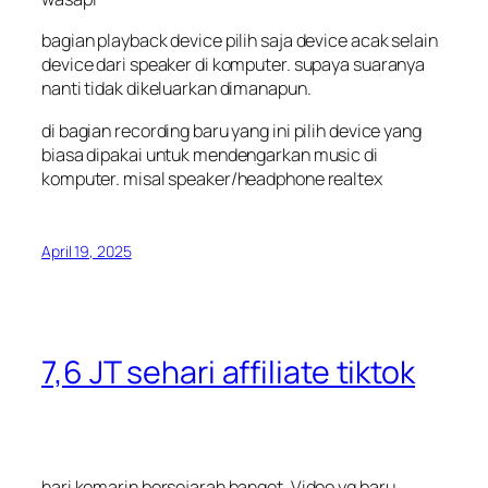
bagian playback device pilih saja device acak selain
device dari speaker di komputer. supaya suaranya
nanti tidak dikeluarkan dimanapun.
di bagian recording baru yang ini pilih device yang
biasa dipakai untuk mendengarkan music di
komputer. misal speaker/headphone realtex
April 19, 2025
7,6 JT sehari affiliate tiktok
hari kemarin bersejarah banget. Video yg baru