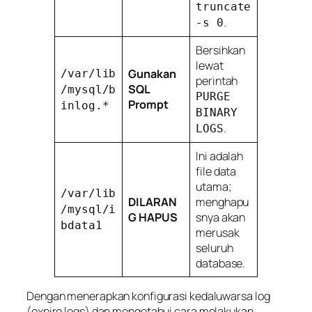
truncate
.
-s 0
Bersihkan
lewat
Gunakan
/var/lib
perintah
SQL
/mysql/b
PURGE
Prompt
inlog.*
BINARY
.
LOGS
Ini adalah
file data
utama;
/var/lib
DILARAN
menghapu
/mysql/i
G HAPUS
snya akan
bdata1
merusak
seluruh
database.
Dengan menerapkan konfigurasi kedaluwarsa log
(
expire logs
) dan mengetahui cara melakukan