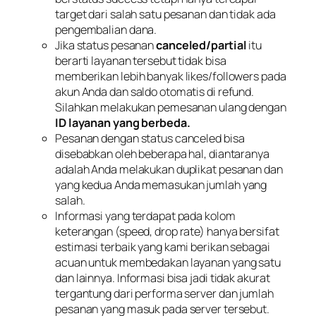
target dari salah satu pesanan dan tidak ada
pengembalian dana.
Jika status pesanan
canceled/partial
itu
berarti layanan tersebut tidak bisa
memberikan lebih banyak likes/followers pada
akun Anda dan saldo otomatis di refund.
Silahkan melakukan pemesanan ulang dengan
ID layanan yang berbeda.
Pesanan dengan status canceled bisa
disebabkan oleh beberapa hal, diantaranya
adalah Anda melakukan duplikat pesanan dan
yang kedua Anda memasukan jumlah yang
salah.
Informasi yang terdapat pada kolom
keterangan (speed, drop rate) hanya bersifat
estimasi terbaik yang kami berikan sebagai
acuan untuk membedakan layanan yang satu
dan lainnya. Informasi bisa jadi tidak akurat
tergantung dari performa server dan jumlah
pesanan yang masuk pada server tersebut.