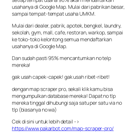
usahanya di Google Map. Mulai dari pabrikan besar,
sampai tempat-tempat usaha UMKM.
Mulai dari dealer, pabrik, apotek, bengkel, laundry,
sekolah, gym, mall, cafe, restoran, warkop, sampai
ke toko-toko kelontong semua mendaftarkan
usahanya di Google Map.
Dan sudah pasti 95% mencantumkan no telp
mereka!
gak usah capek-capek! gak usah ribet-ribet!
dengan map scraper pro, sekali klik kamu bisa
mengumpulkan database mereka! Dapat no tlp
mereka tinggal dihubungi saja satu per satu via no
tlp (biasanya no wa)
Cek di sini untuk lebih detail ->
https://www.pakarbot.com/map-scraper-pro/