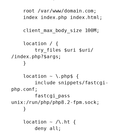
    root /var/www/domain.com;

    index index.php index.html;

    client_max_body_size 100M;

    location / {

        try_files $uri $uri/ 
/index.php?$args;

    }

    location ~ \.php$ {

        include snippets/fastcgi-
php.conf;

        fastcgi_pass 
unix:/run/php/php8.2-fpm.sock;

    }

    location ~ /\.ht {

        deny all;
