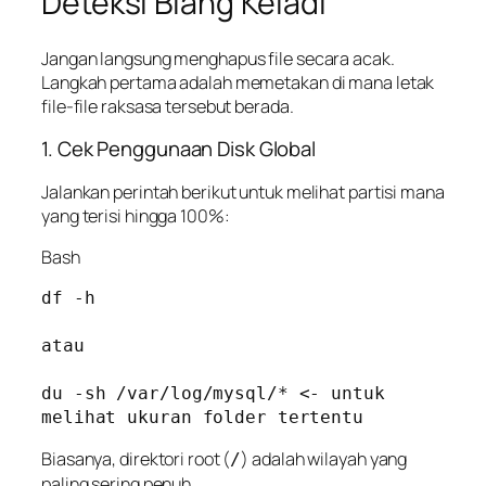
Deteksi Biang Keladi
Jangan langsung menghapus file secara acak.
Langkah pertama adalah memetakan di mana letak
file-file raksasa tersebut berada.
1. Cek Penggunaan Disk Global
Jalankan perintah berikut untuk melihat partisi mana
yang terisi hingga 100%:
Bash
df -h

atau 

du -sh /var/log/mysql/* <- untuk 
melihat ukuran folder tertentu
Biasanya, direktori root (
) adalah wilayah yang
/
paling sering penuh.