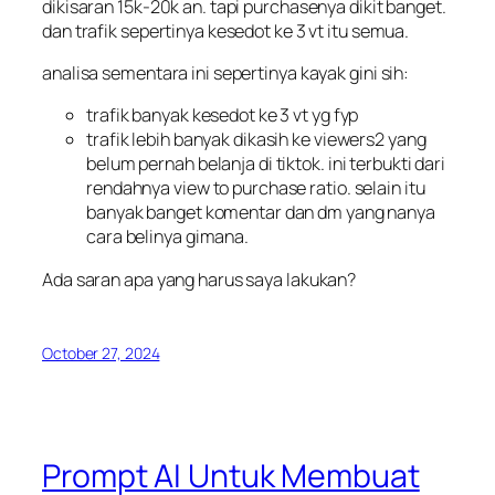
dikisaran 15k-20k an. tapi purchasenya dikit banget.
dan trafik sepertinya kesedot ke 3 vt itu semua.
analisa sementara ini sepertinya kayak gini sih:
trafik banyak kesedot ke 3 vt yg fyp
trafik lebih banyak dikasih ke viewers2 yang
belum pernah belanja di tiktok. ini terbukti dari
rendahnya view to purchase ratio. selain itu
banyak banget komentar dan dm yang nanya
cara belinya gimana.
Ada saran apa yang harus saya lakukan?
October 27, 2024
Prompt AI Untuk Membuat