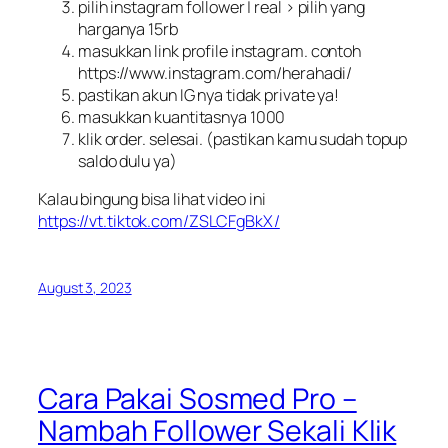
pilih instagram follower | real > pilih yang
harganya 15rb
masukkan link profile instagram. contoh
https://www.instagram.com/herahadi/
pastikan akun IG nya tidak private ya!
masukkan kuantitasnya 1000
klik order. selesai. (pastikan kamu sudah topup
saldo dulu ya)
Kalau bingung bisa lihat video ini
https://vt.tiktok.com/ZSLCFgBkX/
August 3, 2023
Cara Pakai Sosmed Pro –
Nambah Follower Sekali Klik