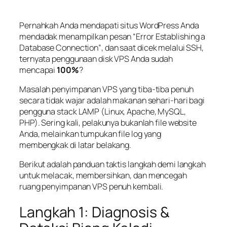
Pernahkah Anda mendapati situs WordPress Anda
mendadak menampilkan pesan
“Error Establishing a
Database Connection”
, dan saat dicek melalui SSH,
ternyata penggunaan disk VPS Anda sudah
mencapai
100%
?
Masalah penyimpanan VPS yang tiba-tiba penuh
secara tidak wajar adalah makanan sehari-hari bagi
pengguna
stack
LAMP (Linux, Apache, MySQL,
PHP). Sering kali, pelakunya bukanlah file website
Anda, melainkan tumpukan file log yang
membengkak di latar belakang.
Berikut adalah panduan taktis langkah demi langkah
untuk melacak, membersihkan, dan mencegah
ruang penyimpanan VPS penuh kembali.
Langkah 1: Diagnosis &