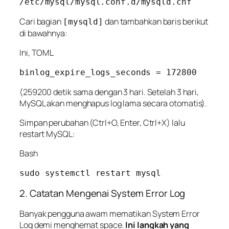
Cari bagian
dan tambahkan baris berikut
[mysqld]
di bawahnya:
Ini, TOML
(259200 detik sama dengan 3 hari. Setelah 3 hari,
MySQL akan menghapus log lama secara otomatis).
Simpan perubahan (Ctrl+O, Enter, Ctrl+X) lalu
restart MySQL:
Bash
2. Catatan Mengenai System Error Log
Banyak pengguna awam mematikan
System Error
Log
demi menghemat space.
Ini langkah yang