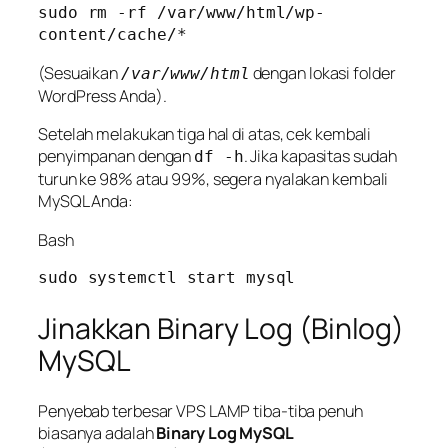
sudo rm -rf /var/www/html/wp-
(Sesuaikan
dengan lokasi folder
/var/www/html
WordPress Anda).
Setelah melakukan tiga hal di atas, cek kembali
penyimpanan dengan
. Jika kapasitas sudah
df -h
turun ke 98% atau 99%, segera nyalakan kembali
MySQL Anda:
Bash
Jinakkan Binary Log (Binlog)
MySQL
Penyebab terbesar VPS LAMP tiba-tiba penuh
biasanya adalah
Binary Log MySQL