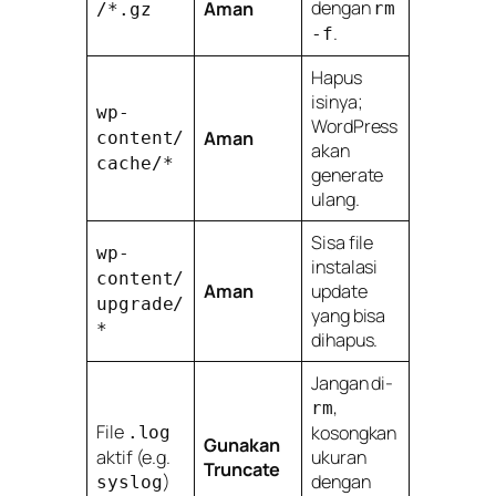
dengan
Aman
rm
/*.gz
.
-f
Hapus
isinya;
wp-
WordPress
Aman
content/
akan
cache/*
generate
ulang.
Sisa file
wp-
instalasi
content/
Aman
update
upgrade/
yang bisa
*
dihapus.
Jangan di-
,
rm
File
kosongkan
.log
Gunakan
aktif (e.g.
ukuran
Truncate
)
dengan
syslog