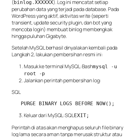
(
). Log ini mencatat
setiap
binlog.XXXXXX
perubahan data
yang terjadi pada database. Pada
WordPress yang aktif, aktivitas
write
(seperti
transient, update security plugin, dan bot yang
mencoba login) membuat binlog membengkak
hingga puluhan Gigabyte.
Setelah MySQL berhasil dinyalakan kembali pada
Langkah 2, lakukan pembersihan resmi ini:
Masuk ke terminal MySQL:Bash
mysql -u
root -p
Jalankan perintah pembersihan log:
SQL
Keluar dari MySQL:SQL
EXIT;
Perintah di atas akan menghapus seluruh file binary
log lama secara aman tanpa merusak struktur atau