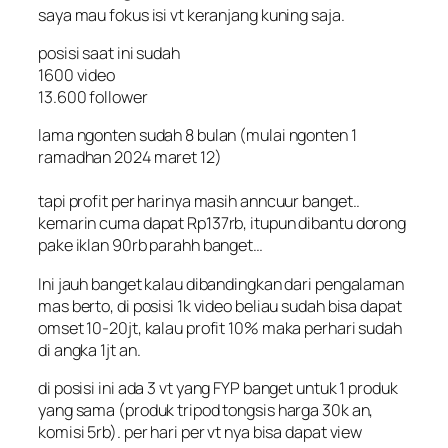
saya mau fokus isi vt keranjang kuning saja.
posisi saat ini sudah
1600 video
13.600 follower
lama ngonten sudah 8 bulan (mulai ngonten 1
ramadhan 2024 maret 12)
tapi profit per harinya masih anncuur banget..
kemarin cuma dapat Rp137rb, itupun dibantu dorong
pake iklan 90rb parahh banget…
Ini jauh banget kalau dibandingkan dari pengalaman
mas berto, di posisi 1k video beliau sudah bisa dapat
omset 10-20jt, kalau profit 10% maka perhari sudah
di angka 1jt an.
di posisi ini ada 3 vt yang FYP banget untuk 1 produk
yang sama (produk tripod tongsis harga 30k an,
komisi 5rb). per hari per vt nya bisa dapat view