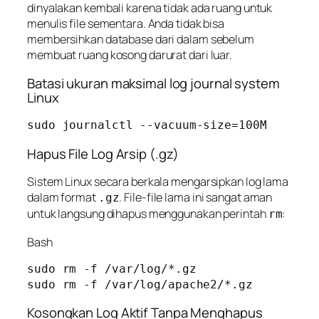
dinyalakan kembali karena tidak ada ruang untuk
menulis file sementara. Anda tidak bisa
membersihkan database dari dalam sebelum
membuat ruang kosong darurat dari luar.
Batasi ukuran maksimal log journal system
Linux
sudo journalctl --vacuum-size=100M
Hapus File Log Arsip (.gz)
Sistem Linux secara berkala mengarsipkan log lama
dalam format
. File-file lama ini sangat aman
.gz
untuk langsung dihapus menggunakan perintah
:
rm
Bash
sudo rm -f /var/log/*.gz

Kosongkan Log Aktif Tanpa Menghapus