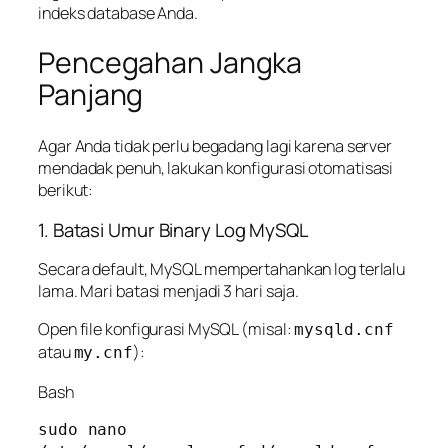
indeks database Anda.
Pencegahan Jangka
Panjang
Agar Anda tidak perlu begadang lagi karena server
mendadak penuh, lakukan konfigurasi otomatisasi
berikut:
1. Batasi Umur Binary Log MySQL
Secara default, MySQL mempertahankan log terlalu
lama. Mari batasi menjadi 3 hari saja.
Open file konfigurasi MySQL (misal:
mysqld.cnf
atau
):
my.cnf
Bash
sudo nano 