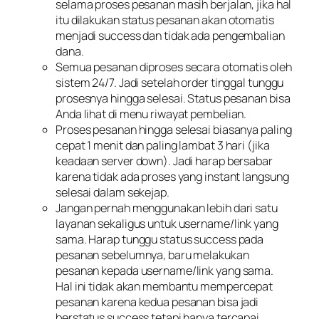
selama proses pesanan masih berjalan, jika hal
itu dilakukan status pesanan akan otomatis
menjadi success dan tidak ada pengembalian
dana.
Semua pesanan diproses secara otomatis oleh
sistem 24/7. Jadi setelah order tinggal tunggu
prosesnya hingga selesai. Status pesanan bisa
Anda lihat di menu riwayat pembelian.
Proses pesanan hingga selesai biasanya paling
cepat 1 menit dan paling lambat 3 hari (jika
keadaan server down). Jadi harap bersabar
karena tidak ada proses yang instant langsung
selesai dalam sekejap.
Jangan pernah menggunakan lebih dari satu
layanan sekaligus untuk username/link yang
sama. Harap tunggu status success pada
pesanan sebelumnya, baru melakukan
pesanan kepada username/link yang sama.
Hal ini tidak akan membantu mempercepat
pesanan karena kedua pesanan bisa jadi
berstatus success tetapi hanya tercapai