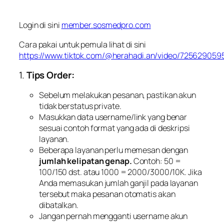
Login di sini
member.sosmedpro.com
Cara pakai untuk pemula lihat di sini
https://www.tiktok.com/@herahadi.an/video/72562905
1.
Tips Order:
Sebelum melakukan pesanan, pastikan akun
tidak berstatus private.
Masukkan data username/link yang benar
sesuai contoh format yang ada di deskripsi
layanan.
Beberapa layanan perlu memesan dengan
jumlah kelipatan genap.
Contoh: 50 =
100/150 dst. atau 1000 = 2000/3000/10K. Jika
Anda memasukan jumlah ganjil pada layanan
tersebut maka pesanan otomatis akan
dibatalkan.
Jangan pernah mengganti username akun