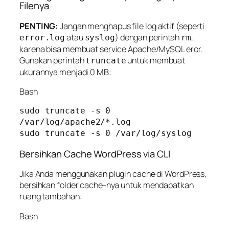
Filenya
PENTING:
Jangan menghapus file log aktif (seperti
atau
) dengan perintah
,
error.log
syslog
rm
karena bisa membuat service Apache/MySQL eror.
Gunakan perintah
untuk membuat
truncate
ukurannya menjadi 0 MB:
Bash
sudo truncate -s 0 
/var/log/apache2/*.log

Bersihkan Cache WordPress via CLI
Jika Anda menggunakan plugin cache di WordPress,
bersihkan folder cache-nya untuk mendapatkan
ruang tambahan:
Bash