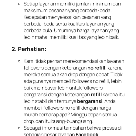
Setiap layanan memiliki jumlah minimum dan
maksimum pesanan yang berbeda-beda.
Kecepatan menyelesaikan pesanan yang
berbeda-beda serta kualitas layanan yang
berbeda pula. Umumnya harga layanan yang
lebih mahal memiliki kualitas yang lebih baik.
2. Perhatian:
Kami tidak pernah merekomendasikan layanan
followers dengan keterangan
no refill
, karena
mereka semua akan drop dengan cepat. Tidak
ada gunanya membeli followers no refill, lebih
baik membayar lebih untuk followers
bergaransi dengan keterangan
refill
karena itu
lebih stabil dan tentunya
bergaransi
. Anda
membeli followers no refill dengan harga
murah berharap apa? Minggu depan semua
drop, dan itu buang-buang uang.
Sebagai informasi tambahan bahwa proses di
sebagian besar layanan
Facebook