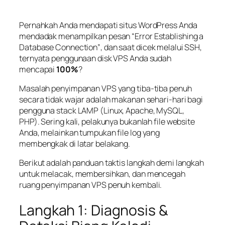
Pernahkah Anda mendapati situs WordPress Anda
mendadak menampilkan pesan
“Error Establishing a
Database Connection”
, dan saat dicek melalui SSH,
ternyata penggunaan disk VPS Anda sudah
mencapai
100%
?
Masalah penyimpanan VPS yang tiba-tiba penuh
secara tidak wajar adalah makanan sehari-hari bagi
pengguna
stack
LAMP (Linux, Apache, MySQL,
PHP). Sering kali, pelakunya bukanlah file website
Anda, melainkan tumpukan file log yang
membengkak di latar belakang.
Berikut adalah panduan taktis langkah demi langkah
untuk melacak, membersihkan, dan mencegah
ruang penyimpanan VPS penuh kembali.
Langkah 1: Diagnosis &