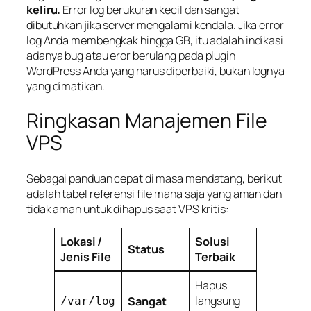
keliru.
Error log berukuran kecil dan sangat
dibutuhkan jika server mengalami kendala. Jika error
log Anda membengkak hingga GB, itu adalah indikasi
adanya
bug
atau eror berulang pada plugin
WordPress Anda yang harus diperbaiki, bukan lognya
yang dimatikan.
Ringkasan Manajemen File
VPS
Sebagai panduan cepat di masa mendatang, berikut
adalah tabel referensi file mana saja yang aman dan
tidak aman untuk dihapus saat VPS kritis:
Lokasi /
Solusi
Status
Jenis File
Terbaik
Hapus
langsung
Sangat
/var/log