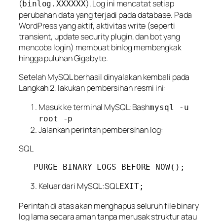
(
). Log ini mencatat
setiap
binlog.XXXXXX
perubahan data
yang terjadi pada database. Pada
WordPress yang aktif, aktivitas
write
(seperti
transient, update security plugin, dan bot yang
mencoba login) membuat binlog membengkak
hingga puluhan Gigabyte.
Setelah MySQL berhasil dinyalakan kembali pada
Langkah 2, lakukan pembersihan resmi ini:
Masuk ke terminal MySQL:Bash
mysql -u
root -p
Jalankan perintah pembersihan log:
SQL
Keluar dari MySQL:SQL
EXIT;
Perintah di atas akan menghapus seluruh file binary
log lama secara aman tanpa merusak struktur atau