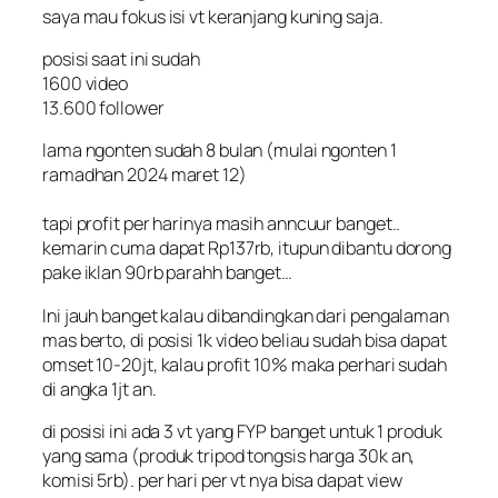
saya mau fokus isi vt keranjang kuning saja.
posisi saat ini sudah
1600 video
13.600 follower
lama ngonten sudah 8 bulan (mulai ngonten 1
ramadhan 2024 maret 12)
tapi profit per harinya masih anncuur banget..
kemarin cuma dapat Rp137rb, itupun dibantu dorong
pake iklan 90rb parahh banget…
Ini jauh banget kalau dibandingkan dari pengalaman
mas berto, di posisi 1k video beliau sudah bisa dapat
omset 10-20jt, kalau profit 10% maka perhari sudah
di angka 1jt an.
di posisi ini ada 3 vt yang FYP banget untuk 1 produk
yang sama (produk tripod tongsis harga 30k an,
komisi 5rb). per hari per vt nya bisa dapat view