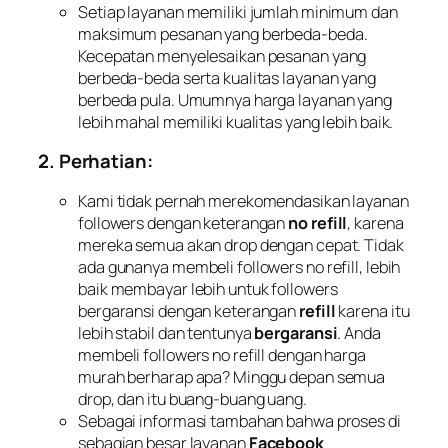
Setiap layanan memiliki jumlah minimum dan
maksimum pesanan yang berbeda-beda.
Kecepatan menyelesaikan pesanan yang
berbeda-beda serta kualitas layanan yang
berbeda pula. Umumnya harga layanan yang
lebih mahal memiliki kualitas yang lebih baik.
2. Perhatian:
Kami tidak pernah merekomendasikan layanan
followers dengan keterangan
no refill
, karena
mereka semua akan drop dengan cepat. Tidak
ada gunanya membeli followers no refill, lebih
baik membayar lebih untuk followers
bergaransi dengan keterangan
refill
karena itu
lebih stabil dan tentunya
bergaransi
. Anda
membeli followers no refill dengan harga
murah berharap apa? Minggu depan semua
drop, dan itu buang-buang uang.
Sebagai informasi tambahan bahwa proses di
sebagian besar layanan
Facebook