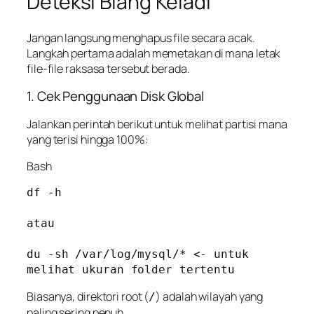
Deteksi Biang Keladi
Jangan langsung menghapus file secara acak.
Langkah pertama adalah memetakan di mana letak
file-file raksasa tersebut berada.
1. Cek Penggunaan Disk Global
Jalankan perintah berikut untuk melihat partisi mana
yang terisi hingga 100%:
Bash
df -h

atau 

du -sh /var/log/mysql/* <- untuk 
melihat ukuran folder tertentu
Biasanya, direktori root (
) adalah wilayah yang
/
paling sering penuh.