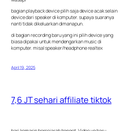
bagian playback device pilih saja device acak selain
device dari speaker di komputer. supaya suaranya
nanti tidak dikeluarkan dimanapun.
di bagian recording baru yang ini pilih device yang
biasa dipakai untuk mendengarkan music di
komputer. misal speaker/headphone realtex
April 19, 2025
7,6 JT sehari affiliate tiktok
hari kemarin bersejarah banget. Video yg baru