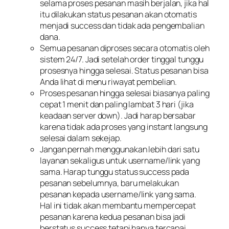
selama proses pesanan masih berjalan, jika hal
itu dilakukan status pesanan akan otomatis
menjadi success dan tidak ada pengembalian
dana.
Semua pesanan diproses secara otomatis oleh
sistem 24/7. Jadi setelah order tinggal tunggu
prosesnya hingga selesai. Status pesanan bisa
Anda lihat di menu riwayat pembelian.
Proses pesanan hingga selesai biasanya paling
cepat 1 menit dan paling lambat 3 hari (jika
keadaan server down). Jadi harap bersabar
karena tidak ada proses yang instant langsung
selesai dalam sekejap.
Jangan pernah menggunakan lebih dari satu
layanan sekaligus untuk username/link yang
sama. Harap tunggu status success pada
pesanan sebelumnya, baru melakukan
pesanan kepada username/link yang sama.
Hal ini tidak akan membantu mempercepat
pesanan karena kedua pesanan bisa jadi
berstatus success tetapi hanya tercapai