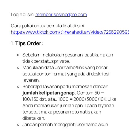
Login di sini
member.sosmedpro.com
Cara pakai untuk pemula lihat di sini
https://www.tiktok.com/@herahadi.an/video/72562905
1.
Tips Order:
Sebelum melakukan pesanan, pastikan akun
tidak berstatus private.
Masukkan data username/link yang benar
sesuai contoh format yang ada di deskripsi
layanan.
Beberapa layanan perlu memesan dengan
jumlah kelipatan genap.
Contoh: 50 =
100/150 dst. atau 1000 = 2000/3000/10K. Jika
Anda memasukan jumlah ganjil pada layanan
tersebut maka pesanan otomatis akan
dibatalkan.
Jangan pernah mengganti username akun