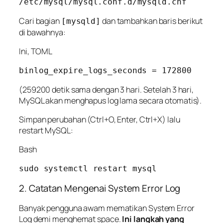
Cari bagian
dan tambahkan baris berikut
[mysqld]
di bawahnya:
Ini, TOML
(259200 detik sama dengan 3 hari. Setelah 3 hari,
MySQL akan menghapus log lama secara otomatis).
Simpan perubahan (Ctrl+O, Enter, Ctrl+X) lalu
restart MySQL:
Bash
2. Catatan Mengenai System Error Log
Banyak pengguna awam mematikan
System Error
Log
demi menghemat space.
Ini langkah yang